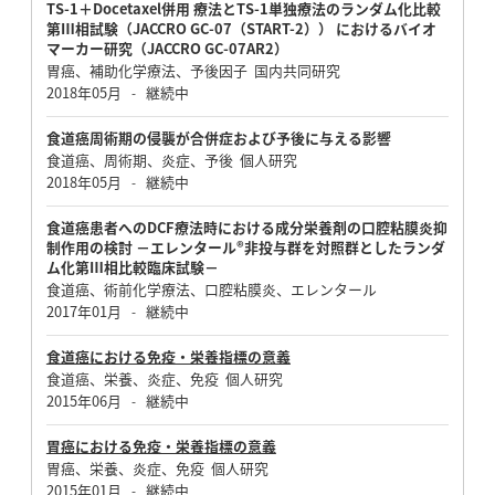
TS-1＋Docetaxel併用 療法とTS-1単独療法のランダム化比較
第Ⅲ相試験（JACCRO GC-07（START-2）） におけるバイオ
マーカー研究（JACCRO GC-07AR2）
胃癌、補助化学療法、予後因子 国内共同研究
2018年05月
継続中
-
食道癌周術期の侵襲が合併症および予後に与える影響
食道癌、周術期、炎症、予後 個人研究
2018年05月
継続中
-
食道癌患者へのDCF療法時における成分栄養剤の口腔粘膜炎抑
制作用の検討 －エレンタール®非投与群を対照群としたランダ
ム化第Ⅲ相比較臨床試験－
食道癌、術前化学療法、口腔粘膜炎、エレンタール
2017年01月
継続中
-
食道癌における免疫・栄養指標の意義
食道癌、栄養、炎症、免疫 個人研究
2015年06月
継続中
-
胃癌における免疫・栄養指標の意義
胃癌、栄養、炎症、免疫 個人研究
2015年01月
継続中
-