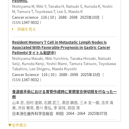
Patients.
Nishiyama M, Miki Y, Tanaka H, Natsuki S, Kuroda K, Yoshii
M, Tamura T, Toyokawa T, Lee S, Maeda K
Cancer science 116 ( 10 ) 2688 - 2698 2025年10月
（
ISSN:
1347-9032
）
詳細を見る
Resident Memory T Cell in Metastatic Lymph Nodes Is
Associated With Favorable Prognosis in Gastric Cancer
Patients(タイトル和訳中)
Nishiyama Masaki, Miki Yuichiro, Tanaka Hiroaki, Natsuki
Seiji, Kuroda Kenji, Yoshii Mami, Tamura Tatsuro, Toyokawa
Takahiro, Lee Shigeru, Maeda Kiyoshi
Cancer Science 116 ( 10 ) 2688 - 2698 2025年10月
（
ISSN:
1347-9032
）
食道癌手術における胃管作成時に胃憩室合併切除を行なった一
例
山本 匠, 田村 達郎, 石舘 武三, 黒田 顕慈, 三木 友一朗, 吉井 真
美, 渋谷 雅常, 豊川 貴弘, 李 栄柱, 前田 清
日本消化器外科学会総会 80回 2064 - 2064 2025年07月
▼全件表示