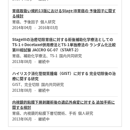
胃癌取扱い規約13版におけるStage IB胃癌の 予後因子に関す
る検討
胃癌、予後因子 個人研究
2014年04月
2016年03月
-
StageⅢの治癒切除胃癌に対する術後補助化学療法としての
TS-1＋Docetaxel併用療法とTS-1単独療法の ランダム化比較
第Ⅲ相試験 JACCRO GC-07（START-2）
胃癌、補助化学療法、TS-1 国内共同研究
2013年08月
継続中
-
ハイリスク消化管間質腫瘍（GIST）に対する 完全切除後の治
療に関する研究
GIST、完全切除 国内共同研究
2013年08月
継続中
-
内視鏡的粘膜下層剥離術後の適応外病変に対する 追加手術に
関する検討
胃癌、内視鏡的粘膜下層切開術、手術 個人研究
2013年06月
継続中
-