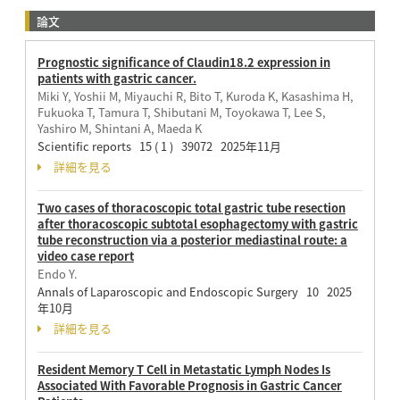
論文
Prognostic significance of Claudin18.2 expression in
patients with gastric cancer.
Miki Y, Yoshii M, Miyauchi R, Bito T, Kuroda K, Kasashima H,
Fukuoka T, Tamura T, Shibutani M, Toyokawa T, Lee S,
Yashiro M, Shintani A, Maeda K
Scientific reports 15 ( 1 ) 39072 2025年11月
詳細を見る
Two cases of thoracoscopic total gastric tube resection
after thoracoscopic subtotal esophagectomy with gastric
tube reconstruction via a posterior mediastinal route: a
video case report
Endo Y.
Annals of Laparoscopic and Endoscopic Surgery 10 2025
年10月
詳細を見る
Resident Memory T Cell in Metastatic Lymph Nodes Is
Associated With Favorable Prognosis in Gastric Cancer