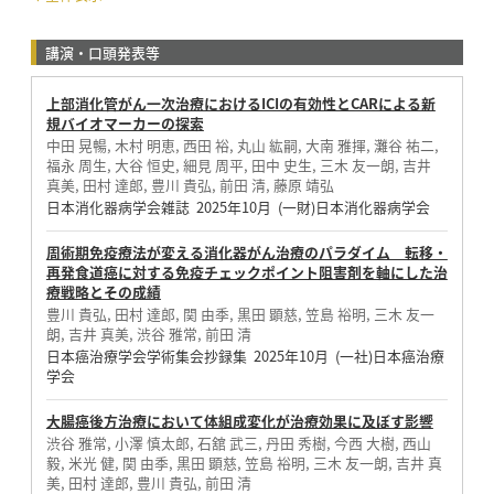
講演・口頭発表等
上部消化管がん一次治療におけるICIの有効性とCARによる新
規バイオマーカーの探索
中田 晃暢, 木村 明恵, 西田 裕, 丸山 紘嗣, 大南 雅揮, 灘谷 祐二,
福永 周生, 大谷 恒史, 細見 周平, 田中 史生, 三木 友一朗, 吉井
真美, 田村 達郎, 豊川 貴弘, 前田 清, 藤原 靖弘
日本消化器病学会雑誌 2025年10月 (一財)日本消化器病学会
周術期免疫療法が変える消化器がん治療のパラダイム 転移・
再発食道癌に対する免疫チェックポイント阻害剤を軸にした治
療戦略とその成績
豊川 貴弘, 田村 達郎, 関 由季, 黒田 顕慈, 笠島 裕明, 三木 友一
朗, 吉井 真美, 渋谷 雅常, 前田 清
日本癌治療学会学術集会抄録集 2025年10月 (一社)日本癌治療
学会
大腸癌後方治療において体組成変化が治療効果に及ぼす影響
渋谷 雅常, 小澤 慎太郎, 石舘 武三, 丹田 秀樹, 今西 大樹, 西山
毅, 米光 健, 関 由季, 黒田 顕慈, 笠島 裕明, 三木 友一朗, 吉井 真
美, 田村 達郎, 豊川 貴弘, 前田 清