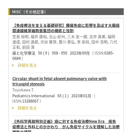
MISC（その他記事）
【免疫療法を支える基礎研究】腫瘍免疫に影響を及ぼす大腸癌
関連線維芽細胞亜集団の機能と役割
笠島 裕明, 福井 康裕, 北山 紀州, 三木 友一朗, 吉井 真美, 福岡
達成, 田村 達郎, 渋谷 雅常, 豊川 貴弘, 李 栄柱, 田中 浩明, 八代
正和, 前田 清
癌と化学療法 50 ( 9 ) 958 - 959 2023年09月
（ ISSN:
0385-
0684
）
詳細を見る
Circular shunt in fetal absent pulmonary valve with
tricuspid stenosis
Toyokawa T.
Pediatrics International 65 ( 1 ) 2023年01月
（
ISSN:
13288067
）
詳細を見る
《外科学再興特別企画》癌に対する免疫治療New Era 癌免
疫療法と外科とのかかわり がん免疫サイクルを理解した治療
戦略の構築