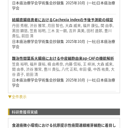
日本癌治療学会学術集会抄録集 2025年10月 (一社)日本癌治療
学会
結腸直腸癌患者におけるCachexia indexの予後予測能の検証
丹田 秀樹, 渋谷 雅常, 月田 智也, 大森 威来, 福井 康弘, 関 由季,
黒田 顕慈, 笠島 裕明, 三木 友一朗, 吉井 真美, 田村 達郎, 豊川
貴弘, 前田 清
日本癌治療学会学術集会抄録集 2025年10月 (一社)日本癌治療
学会
難治性間葉系大腸癌における中皮細胞由来ap-CAFの機能解析
笠島 裕明, 福井 康裕, 楠 由希奈, 内藤 信裕, 王 梓洲, 大森 威来,
関 由季, 渋谷 雅常, 豊川 貴弘, 八代 正和, 牟田 優, 中西 祐貴, 大
谷 直子, 前田 清
日本癌治療学会学術集会抄録集 2025年10月 (一社)日本癌治療
学会
▼全件表示
科研費獲得実績
食道癌微小環境における抗原提示性癌関連線維芽細胞に着目し