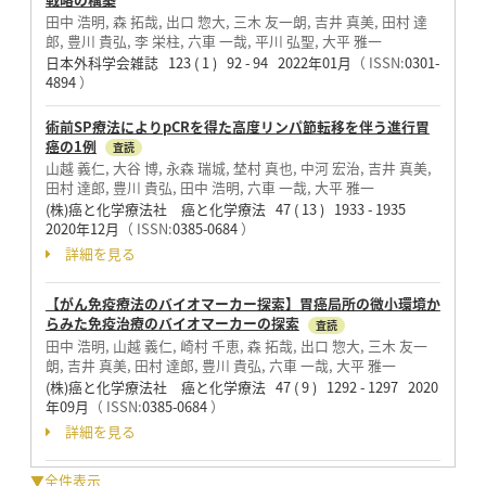
田中 浩明, 森 拓哉, 出口 惣大, 三木 友一朗, 吉井 真美, 田村 達
郎, 豊川 貴弘, 李 栄柱, 六車 一哉, 平川 弘聖, 大平 雅一
日本外科学会雑誌 123 ( 1 ) 92 - 94 2022年01月
（ ISSN:
0301-
4894
）
術前SP療法によりpCRを得た高度リンパ節転移を伴う進行胃
癌の1例
査読
山越 義仁, 大谷 博, 永森 瑞城, 埜村 真也, 中河 宏治, 吉井 真美,
田村 達郎, 豊川 貴弘, 田中 浩明, 六車 一哉, 大平 雅一
(株)癌と化学療法社 癌と化学療法 47 ( 13 ) 1933 - 1935
2020年12月
（ ISSN:
0385-0684
）
詳細を見る
【がん免疫療法のバイオマーカー探索】胃癌局所の微小環境か
らみた免疫治療のバイオマーカーの探索
査読
田中 浩明, 山越 義仁, 崎村 千恵, 森 拓哉, 出口 惣大, 三木 友一
朗, 吉井 真美, 田村 達郎, 豊川 貴弘, 六車 一哉, 大平 雅一
(株)癌と化学療法社 癌と化学療法 47 ( 9 ) 1292 - 1297 2020
年09月
（ ISSN:
0385-0684
）
詳細を見る
▼全件表示