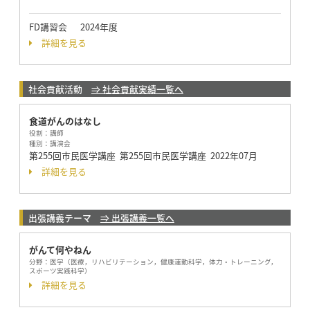
FD講習会 2024年度
詳細を見る
社会貢献活動
⇒ 社会貢献実績一覧へ
食道がんのはなし
役割：
講師
種別：
講演会
第255回市民医学講座 第255回市民医学講座
2022年07月
詳細を見る
出張講義テーマ
⇒ 出張講義一覧へ
がんて何やねん
分野：
医学（医療，リハビリテーション，健康運動科学，体力・トレーニング，
スポーツ実践科学）
詳細を見る