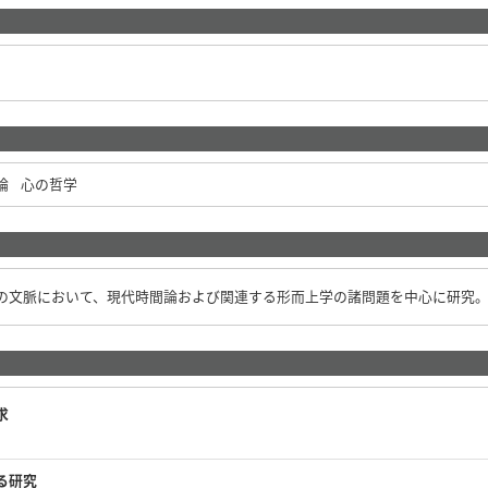
論
心の哲学
の文脈において、現代時間論および関連する形而上学の諸問題を中心に研究
求
る研究