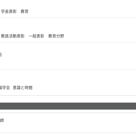
学 学長表彰 教育
大学 教員活動表彰 一般表彰 教育分野
学会
礎論学会 意識と時間
講師