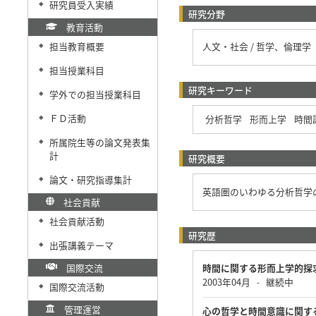
研究員受入実績
◆
研究分野
教育活動
担当教育概要
人文・社会 / 哲学、倫理学
◆
担当授業科目
◆
研究キーワード
学外での担当授業科目
◆
ＦＤ活動
分析哲学
形而上学
時間
◆
所属院生等の論文発表集
◆
計
研究概要
論文・研究指導集計
◆
英語圏のいわゆる分析哲学
社会貢献
社会貢献活動
◆
研究歴
出張講義テーマ
◆
国際交流
時間に関する形而上学的探
2003年04月
継続中
-
国際交流活動
◆
管理運営
心の哲学と時間意識に関す