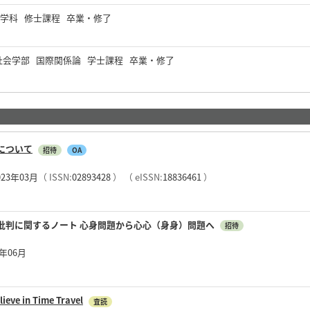
学科 修士課程 卒業・修了
社会学部 国際関係論 学士課程 卒業・修了
について
招待
OA
2023年03月
（ ISSN:
02893428
）
（ eISSN:
18836461
）
批判に関するノート 心身問題から心心（身身）問題へ
招待
2年06月
lieve in Time Travel
査読