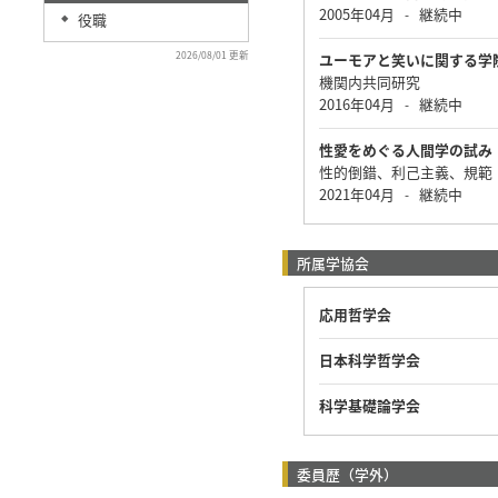
2005年04月
継続中
-
役職
◆
2026/08/01 更新
ユーモアと笑いに関する学
機関内共同研究
2016年04月
継続中
-
性愛をめぐる人間学の試み
性的倒錯、利己主義、規範
2021年04月
継続中
-
所属学協会
応用哲学会
日本科学哲学会
科学基礎論学会
委員歴（学外）