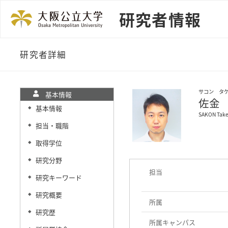
研究者情報
研究者詳細
サコン タ
基本情報
佐金
基本情報
◆
SAKON Take
担当・職階
◆
取得学位
◆
研究分野
◆
担当
研究キーワード
◆
研究概要
◆
所属
研究歴
◆
所属キャンパス