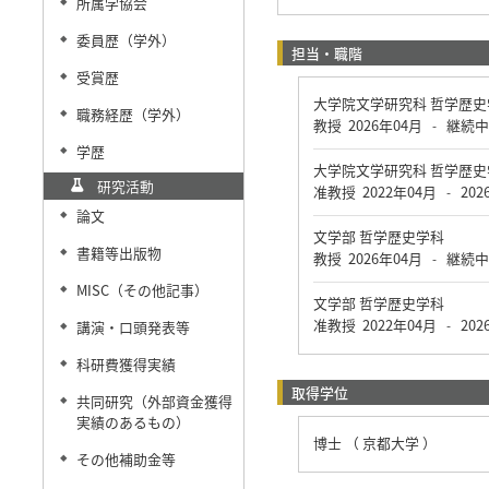
所属学協会
◆
委員歴（学外）
◆
担当・職階
受賞歴
◆
大学院文学研究科 哲学歴
職務経歴（学外）
◆
教授
2026年04月
継続中
-
学歴
◆
大学院文学研究科 哲学歴
研究活動
准教授
2022年04月
202
-
論文
◆
文学部 哲学歴史学科
書籍等出版物
◆
教授
2026年04月
継続中
-
MISC（その他記事）
◆
文学部 哲学歴史学科
准教授
2022年04月
202
講演・口頭発表等
-
◆
科研費獲得実績
◆
取得学位
共同研究（外部資金獲得
◆
実績のあるもの）
博士 （ 京都大学 ）
その他補助金等
◆