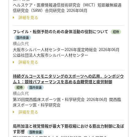
ヘルスケア・医療情報通信技術研究会（MICT）短距離無線通
信研究会（SRW）合同研究会 2026年08月
詳細を見る
フレイル・転倒予防のための身体活動の役割について
招待
国内会議
横山久代
大阪市シルバー人材センター2026年度定時総会 2026年06月
公益社団法人大阪市シルバー人材センター
詳細を見る
持続グルコースモニタリングのスポーツへの応用．シンポジウ
ム１：競技パフォーマンスを高める血糖管理と疲労制御
招待
国内会議
横山久代
第35回関西臨床スポーツ医・科学研究会 2026年06月 関西臨
床スポーツ医・科学研究会
詳細を見る
局所加温と視覚情報が最大下筋収縮における筋出力制御に及ぼ
す影響
国際会議