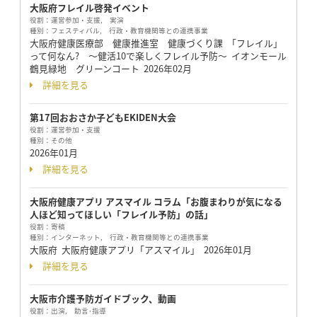
大阪府フレイル啓発イベント
役割：
運営参加・支援, 実演
種別：
フェスティバル, 行政・教育機関等との連携事業
大阪府健康医療部 健康推進室 健康づくり課 「フレイル」
って何なん? ～健活10で楽しくフレイル予防～ イオンモール
鶴見緑地 グリーンコート
2026年02月
詳細を見る
第17回おおさか子どもEKIDEN大会
役割：
運営参加・支援
種別：
その他
2026年01月
詳細を見る
大阪府健康アプリ アスマイル コラム「お腹まわりが気になる
人ほど知ってほしい「フレイル予防」の話」
役割：
寄稿
種別：
インターネット, 行政・教育機関等との連携事業
大阪府 大阪府健康アプリ「アスマイル」
2026年01月
詳細を見る
大阪市介護予防ガイドブック、動画
役割：
出演, 助言･指導