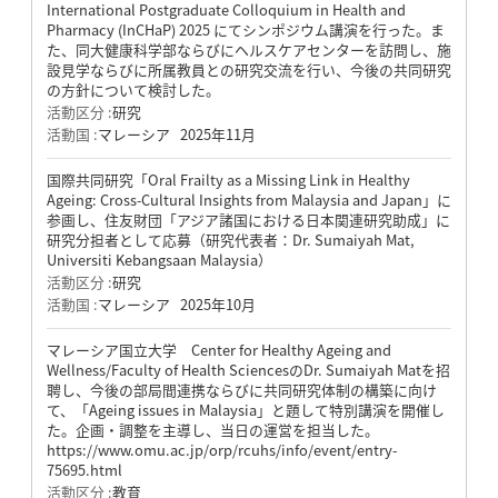
International Postgraduate Colloquium in Health and
Pharmacy (InCHaP) 2025 にてシンポジウム講演を行った。ま
た、同大健康科学部ならびにヘルスケアセンターを訪問し、施
設見学ならびに所属教員との研究交流を行い、今後の共同研究
の方針について検討した。
活動区分 :
研究
活動国 :
マレーシア
2025年11月
国際共同研究「Oral Frailty as a Missing Link in Healthy
Ageing: Cross-Cultural Insights from Malaysia and Japan」に
参画し、住友財団「アジア諸国における日本関連研究助成」に
研究分担者として応募（研究代表者：Dr. Sumaiyah Mat,
Universiti Kebangsaan Malaysia）
活動区分 :
研究
活動国 :
マレーシア
2025年10月
マレーシア国立大学 Center for Healthy Ageing and
Wellness/Faculty of Health SciencesのDr. Sumaiyah Matを招
聘し、今後の部局間連携ならびに共同研究体制の構築に向け
て、「Ageing issues in Malaysia」と題して特別講演を開催し
た。企画・調整を主導し、当日の運営を担当した。
https://www.omu.ac.jp/orp/rcuhs/info/event/entry-
75695.html
活動区分 :
教育