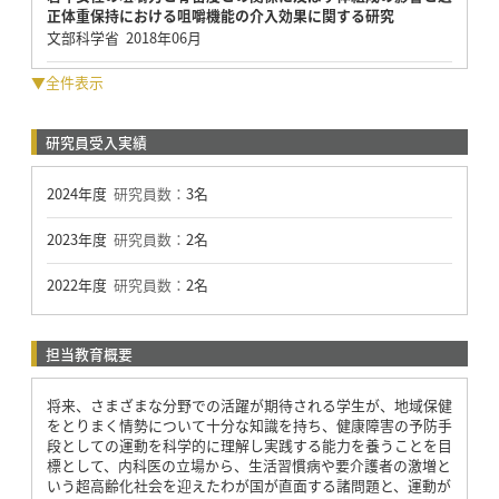
正体重保持における咀嚼機能の介入効果に関する研究
文部科学省 2018年06月
▼全件表示
研究員受入実績
2024年度
研究員数：
3名
2023年度
研究員数：
2名
2022年度
研究員数：
2名
担当教育概要
将来、さまざまな分野での活躍が期待される学生が、地域保健
をとりまく情勢について十分な知識を持ち、健康障害の予防手
段としての運動を科学的に理解し実践する能力を養うことを目
標として、内科医の立場から、生活習慣病や要介護者の激増と
いう超高齢化社会を迎えたわが国が直面する諸問題と、運動が