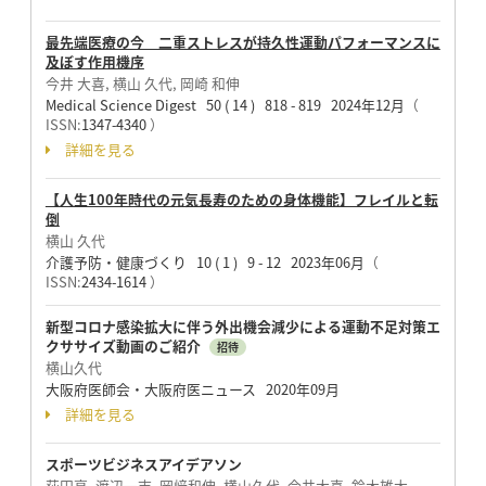
最先端医療の今 二重ストレスが持久性運動パフォーマンスに
及ぼす作用機序
今井 大喜, 横山 久代, 岡崎 和伸
Medical Science Digest 50 ( 14 ) 818 - 819 2024年12月
（
ISSN:
1347-4340
）
詳細を見る
【人生100年時代の元気長寿のための身体機能】フレイルと転
倒
横山 久代
介護予防・健康づくり 10 ( 1 ) 9 - 12 2023年06月
（
ISSN:
2434-1614
）
新型コロナ感染拡大に伴う外出機会減少による運動不足対策エ
クササイズ動画のご紹介
招待
横山久代
大阪府医師会・大阪府医ニュース 2020年09月
詳細を見る
スポーツビジネスアイデアソン
荻田亮, 渡辺一志, 岡﨑和伸, 横山久代, 今井大喜, 鈴木雄太