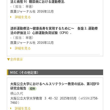
法と病態 9）糖尿病における運動療法.
-（ 担当： 単著）
医薬ジャーナル社 2016年11月
詳細を見る
透析運動療法～健康長寿を実現するために～ 各論 2. 運動療
法の評価法 1）心肺運動負荷試験（CPX）.
-（ 担当： 単著）
医薬ジャーナル社 2016年11月
詳細を見る
▼全件表示
MISC（その他記事）
大阪公立大学におけるヘルスリテラシー教育の試み．第3回FD
研究会報告
招待
横山久代
大阪公立大学大学教育 3 40 - 52 2025年03月
（ eISSN:
2758-
7460
）
詳細を見る