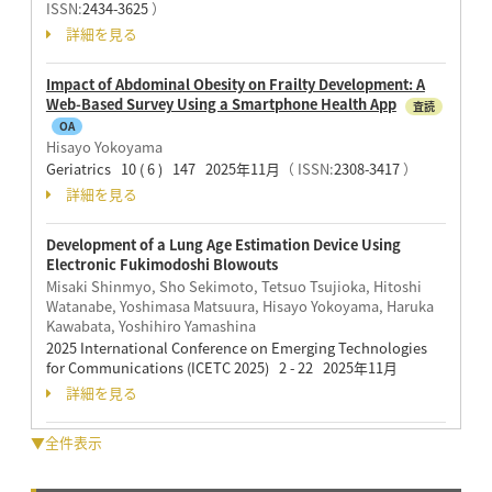
ISSN:
2434-3625
）
詳細を見る
Impact of Abdominal Obesity on Frailty Development: A
Web-Based Survey Using a Smartphone Health App
査読
OA
Hisayo Yokoyama
Geriatrics 10 ( 6 ) 147 2025年11月
（ ISSN:
2308-3417
）
詳細を見る
Development of a Lung Age Estimation Device Using
Electronic Fukimodoshi Blowouts
Misaki Shinmyo, Sho Sekimoto, Tetsuo Tsujioka, Hitoshi
Watanabe, Yoshimasa Matsuura, Hisayo Yokoyama, Haruka
Kawabata, Yoshihiro Yamashina
2025 International Conference on Emerging Technologies
for Communications (ICETC 2025) 2 - 22 2025年11月
詳細を見る
▼全件表示