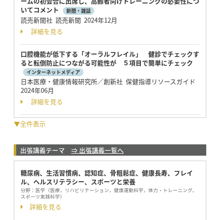
ームの初会合に出席し、高齢者向けトレーニングの必要性につ
いてコメント
新聞・雑誌
読売新聞社 読売新聞 2024年12月
詳細を見る
口腔機能が低下する「オーラルフレイル」 健診でチェックす
ると転倒防止につながる可能性が ５項⽬で簡単にチェック
インターネットメディア
日本医療・健康情報研究所／創新社 保健指導リソースガイド
2024年06月
詳細を見る
▼全件表示
出張講義テーマ
⇒ 出張講義一覧へ
糖尿病、生活習慣病、認知症、骨粗鬆症、健康長寿、フレイ
ル、ヘルスリテラシー、スポーツと栄養
分野：
医学（医療，リハビリテーション，健康運動科学，体力・トレーニング，
スポーツ実践科学）
詳細を見る