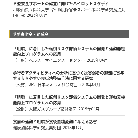
ド型栄養サポートの確立に向けたパイロットスタディ
和歌山県立医科大学 令和5度障害者スポーツ医科学研究拠点共
同研究 2023年07月
奨励寄附金・助成金
「咀嚼」に着目した転倒リスク評価システムの開発と運動器機
能向上プログラムへの応用
（一財）ヘルス・サイエンス・センター 2019年04月
歩行者アクティビティへの分析に基づく災害弱者の避難に寄与
する歩きやすい市街地整備手法に関する研究
（公財）JR西日本あんしん社会財団 2019年04月
「咀嚼」に着目した転倒リスク評価システムの開発と運動器機
能向上プログラムへの応用
（公財）大阪ガスグループ福祉財団 2019年04月
食前の運動と咀嚼が食後血糖変動に与える影響
健康加齢医学研究振興財団 2018年12月