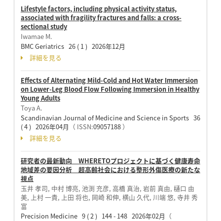
Lifestyle factors, including physical activity status,
associated with fragility fractures and falls: a cross-
sectional study
Iwamae M.
BMC Geriatrics 26 ( 1 ) 2026年12月
詳細を見る
Effects of Alternating Mild-Cold and Hot Water Immersion
on Lower-Leg Blood Flow Following Immersion in Healthy
Young Adults
Toya A.
Scandinavian Journal of Medicine and Science in Sports 36
( 4 ) 2026年04月
（ ISSN:
09057188
）
詳細を見る
研究者の最新動向 WHERETOプロジェクトに基づく健康寿命
地域差の要因分析 超高齢社会における整形外傷医療の新たな
視点
玉井 孝司, 中村 博亮, 池渕 充彦, 高橋 真治, 岩前 真由, 樋口 由
美, 上村 一貴, 上田 将也, 岡崎 和伸, 横山 久代, 川端 悠, 寺井 秀
富
Precision Medicine 9 ( 2 ) 144 - 148 2026年02月
（