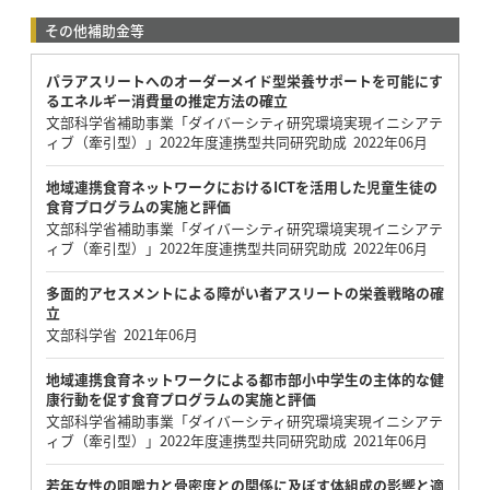
その他補助金等
パラアスリートへのオーダーメイド型栄養サポートを可能にす
るエネルギー消費量の推定方法の確立
文部科学省補助事業「ダイバーシティ研究環境実現イニシアテ
ィブ（牽引型）」2022年度連携型共同研究助成 2022年06月
地域連携食育ネットワークにおけるICTを活用した児童生徒の
食育プログラムの実施と評価
文部科学省補助事業「ダイバーシティ研究環境実現イニシアテ
ィブ（牽引型）」2022年度連携型共同研究助成 2022年06月
多面的アセスメントによる障がい者アスリートの栄養戦略の確
立
文部科学省 2021年06月
地域連携食育ネットワークによる都市部小中学生の主体的な健
康行動を促す食育プログラムの実施と評価
文部科学省補助事業「ダイバーシティ研究環境実現イニシアテ
ィブ（牽引型）」2022年度連携型共同研究助成 2021年06月
若年女性の咀嚼力と骨密度との関係に及ぼす体組成の影響と適