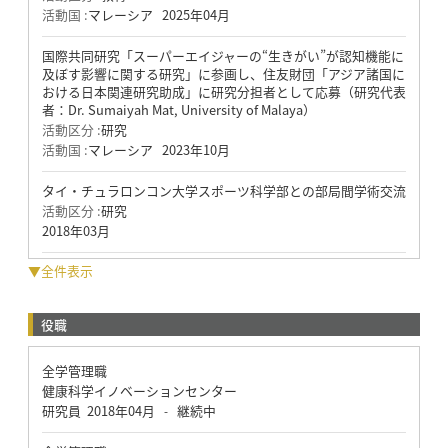
活動国 :
マレーシア
2025年04月
国際共同研究「スーパーエイジャーの“生きがい”が認知機能に
及ぼす影響に関する研究」に参画し、住友財団「アジア諸国に
おける日本関連研究助成」に研究分担者として応募（研究代表
者：Dr. Sumaiyah Mat, University of Malaya）
活動区分 :
研究
活動国 :
マレーシア
2023年10月
タイ・チュラロンコン大学スポーツ科学部との部局間学術交流
活動区分 :
研究
2018年03月
▼全件表示
役職
全学管理職
健康科学イノベーションセンター
研究員
2018年04月
継続中
-