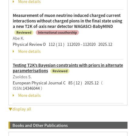
More details
Measurement of muon neutrino induced charged current
interactions without charged pions in the final state using
a new T2K of-axis near detector WAGASCI-BabyMIND
Reviewed
International coauthorship
Abe K.
Physical Review D 112 ( 11 ) 112020 - 112020 2025.12
More details
Testing T2K’s Bayesian constraints with priors in alternate
parameterisations
Reviewed
Zsoldos S.
European Physical Journal C 85 ( 12 ) 2025.12
（
ISSN:
14346044
）
More details
▼display all
Books and Other Publications