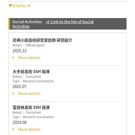
▼display all
Social Activities
⇒ Link to the list of Social
Activities
尼崎小田高校研究室訪問 研究紹介
Role(s)： Official expert
2025.12
More details
大手前高校 SSH 指導
Role(s)： Consultant
Type： Research consultation
2025.07
More details
富田林高校 SSH 指導
Role(s)： Consultant
Type： Research consultation
2024.08
More details