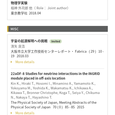
物理学実験
相神 外司郎 他（ Role： Joint author）
東京教学社 2018.04
MISC
宇宙の起源解明への挑戦
Invited
清矢 良浩
大阪市立大学工作技術センターレポート・ Fabrica ( 29 ) 10 -
19 2018.03
More details
22aDF-8 Studies for neutrino interactions in the INGRID
module placed in off-axis location
Kin K., Hiraki T., Hosomi I., Minamino A., Yamamoto K.,
Yokoyama M., Yoshida K., Wakamatsu K., Ichikawa A.,
Kikawa T., Bronner Christophe, Koga T., Seiya Y., Chikuma
N., Nakaya T., Hayashino T.
The Physical Society of Japan, Meeting Abstracts of the
Physical Society of Japan 70 ( 0 ) 85 - 85 2015
More details