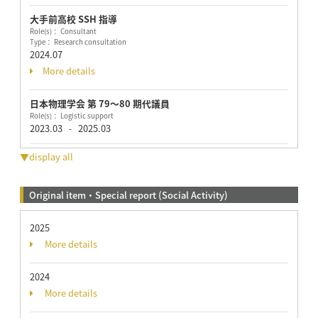
大手前高校 SSH 指導
Role(s)： Consultant
Type： Research consultation
2024.07
More details
日本物理学会 第 79～80 期代議員
Role(s)： Logistic support
2023.03
2025.03
-
▼display all
Original item・Special report (Social Activity)
2025
More details
2024
More details