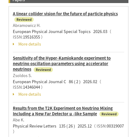
A linear collider vision for the future of particle physics
Reviewed
Abramowicz H.
European Physical Journal Special Topics 2026.03
（
ISSN:
19516355
）
More details
Sensitivity of the Hyper-Kamiokande experiment to
neutrino oscillation parameters using accelerator
neutrinos
Reviewed
Zsoldos S.
European Physical Journal C 86 ( 2 ) 2026.02
（
ISSN:
14346044
）
More details
Results from the T2K Experiment on Neutrino Mixing
Including a New Far Detector μ -like Sample
Reviewed
Abe K.
Physical Review Letters 135 ( 26 ) 2025.12
（ ISSN:
00319007
）