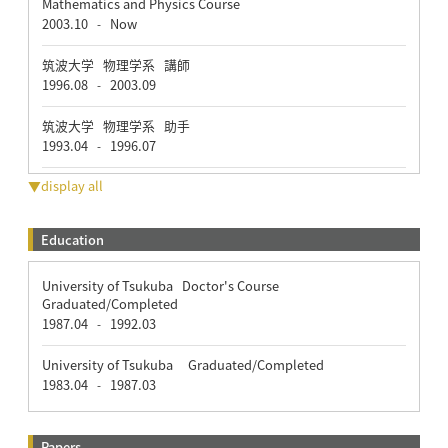
Mathematics and Physics Course
2003.10
Now
-
筑波大学 物理学系 講師
1996.08
2003.09
-
筑波大学 物理学系 助手
1993.04
1996.07
-
▼display all
Education
University of Tsukuba Doctor's Course
Graduated/Completed
1987.04
1992.03
-
University of Tsukuba Graduated/Completed
1983.04
1987.03
-
Papers