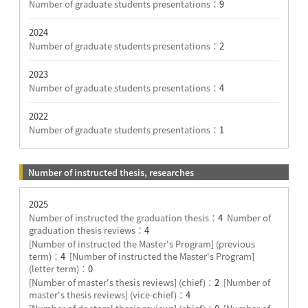
Number of graduate students presentations：
9
2024
Number of graduate students presentations：
2
2023
Number of graduate students presentations：
4
2022
Number of graduate students presentations：
1
Number of instructed thesis, researches
2025
Number of instructed the graduation thesis：
4
Number of
graduation thesis reviews：
4
[Number of instructed the Master's Program] (previous
term)：
4
[Number of instructed the Master's Program]
(letter term)：
0
[Number of master's thesis reviews] (chief)：
2
[Number of
master's thesis reviews] (vice-chief)：
4