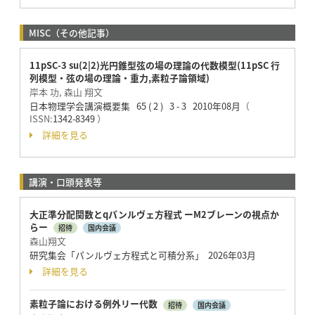
MISC（その他記事）
11pSC-3 su(2|2)光円錐型弦の場の理論の代数模型(11pSC 行
列模型・弦の場の理論・重力,素粒子論領域)
岸本 功, 森山 翔文
日本物理学会講演概要集 65 ( 2 ) 3 - 3 2010年08月
（
ISSN:
1342-8349
）
詳細を見る
講演・口頭発表等
大正準分配関数とqパンルヴェ方程式 ーM2ブレーンの視点か
らー
招待
国内会議
森山翔文
研究集会「パンルヴェ方程式と可積分系」 2026年03月
詳細を見る
素粒子論における例外リー代数
招待
国内会議