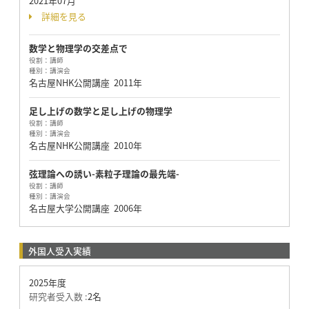
2021年07月
詳細を見る
数学と物理学の交差点で
役割：
講師
種別：
講演会
名古屋NHK公開講座
2011年
足し上げの数学と足し上げの物理学
役割：
講師
種別：
講演会
名古屋NHK公開講座
2010年
弦理論への誘い-素粒子理論の最先端-
役割：
講師
種別：
講演会
名古屋大学公開講座
2006年
外国人受入実績
2025年度
研究者受入数 :
2名