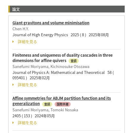
論文
Giant gravitons and volume minimisation
Chen H.Y.
Journal of High Energy Physics 2025 ( 8 ) 2025年08月
詳細を見る
Finiteness and uniqueness of duality cascades in three
dimensions for affine quivers
査読
Sanefumi Moriyama, Kichinosuke Otozawa
Journal of Physics A: Mathematical and Theoretical 58 (
095401 ) 2025年02月
詳細を見る
Affine symmetries for ABJM partition function and its
generalization
査読
国際共著
Sanefumi Moriyama, Tomoki Nosaka
2405 ( 153 ) 2024年05月
詳細を見る