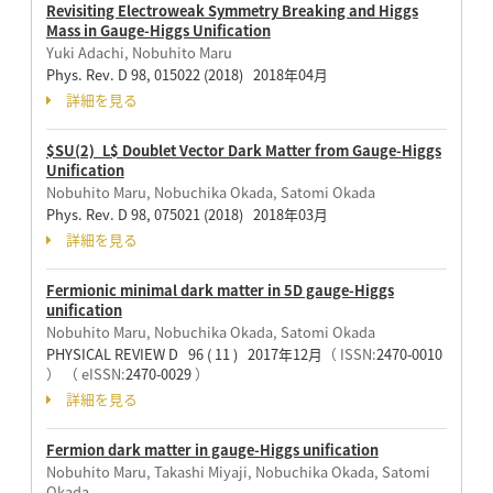
Revisiting Electroweak Symmetry Breaking and Higgs
Mass in Gauge-Higgs Unification
Yuki Adachi, Nobuhito Maru
Phys. Rev. D 98, 015022 (2018) 2018年04月
詳細を見る
$SU(2)_L$ Doublet Vector Dark Matter from Gauge-Higgs
Unification
Nobuhito Maru, Nobuchika Okada, Satomi Okada
Phys. Rev. D 98, 075021 (2018) 2018年03月
詳細を見る
Fermionic minimal dark matter in 5D gauge-Higgs
unification
Nobuhito Maru, Nobuchika Okada, Satomi Okada
PHYSICAL REVIEW D 96 ( 11 ) 2017年12月
（ ISSN:
2470-0010
）
（ eISSN:
2470-0029
）
詳細を見る
Fermion dark matter in gauge-Higgs unification
Nobuhito Maru, Takashi Miyaji, Nobuchika Okada, Satomi
Okada