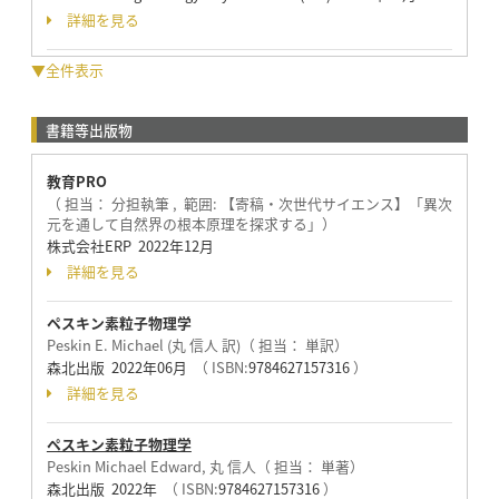
詳細を見る
▼全件表示
書籍等出版物
教育PRO
（ 担当： 分担執筆 , 範囲: 【寄稿・次世代サイエンス】「異次
元を通して自然界の根本原理を探求する」）
株式会社ERP 2022年12月
詳細を見る
ペスキン素粒子物理学
Peskin E. Michael (丸 信人 訳)（ 担当： 単訳）
森北出版 2022年06月
（ ISBN:
9784627157316
）
詳細を見る
ペスキン素粒子物理学
Peskin Michael Edward, 丸 信人（ 担当： 単著）
森北出版 2022年
（ ISBN:
9784627157316
）