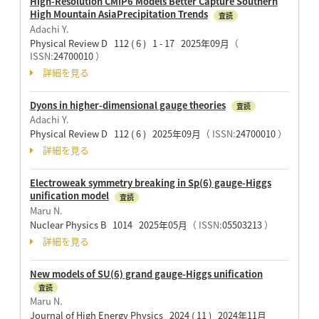
High-Resolution CMIP6 Models Better Capture Southern
High Mountain AsiaPrecipitation Trends
査読
Adachi Y.
Physical Review D 112 ( 6 ) 1 - 17 2025年09月
（
ISSN:
24700010
）
詳細を見る
Dyons in higher-dimensional gauge theories
査読
Adachi Y.
Physical Review D 112 ( 6 ) 2025年09月
（ ISSN:
24700010
）
詳細を見る
Electroweak symmetry breaking in Sp(6) gauge-Higgs
unification model
査読
Maru N.
Nuclear Physics B 1014 2025年05月
（ ISSN:
05503213
）
詳細を見る
New models of SU(6) grand gauge-Higgs unification
査読
Maru N.
Journal of High Energy Physics 2024 ( 11 ) 2024年11月