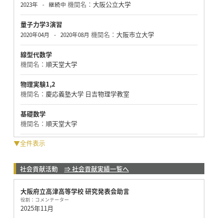
機関名：
大阪公立大学
2023年
-
継続中
量子力学3演習
機関名：
大阪市立大学
2020年04月
-
2020年08月
線型代数学
機関名：
順天堂大学
物理実験1,2
機関名：
慶応義塾大学 日吉物理学教室
基礎数学
機関名：
順天堂大学
▼全件表示
社会貢献活動
⇒ 社会貢献実績一覧へ
大阪府立高津高等学校 研究発表会助言
役割：
コメンテーター
2025年11月