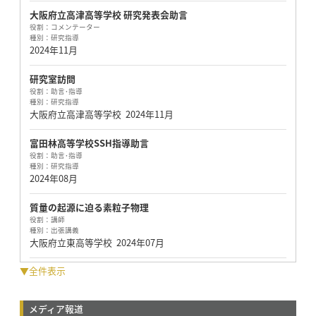
大阪府立高津高等学校 研究発表会助言
役割：
コメンテーター
種別：
研究指導
2024年11月
研究室訪問
役割：
助言･指導
種別：
研究指導
大阪府立高津高等学校
2024年11月
富田林高等学校SSH指導助言
役割：
助言･指導
種別：
研究指導
2024年08月
質量の起源に迫る素粒子物理
役割：
講師
種別：
出張講義
大阪府立東高等学校
2024年07月
▼全件表示
メディア報道