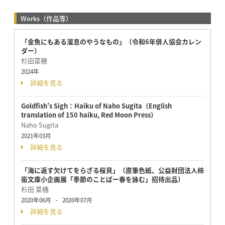
Works（作品等）
「金魚にもある溜息のやうなもの」（令和6年俳人協会カレン
ダー）
杉田菜穂
2024年
詳細を見る
Goldfish's Sigh：Haiku of Naho Sugita（English
translation of 150 haiku, Red Moon Press）
Naho Sugita
2021年03月
詳細を見る
「海に返す欠けてをらざる桜貝」（直筆色紙、公益財団法人柿
衞文庫小企画展「季節のことばー春を詠む」招待出品）
杉田 菜穗
2020年06月
-
2020年07月
詳細を見る