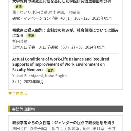
大学教員の研究志向性を基にした学際研究促進要因の分析
査読
渕上ゆかり,杉田菜穂,原圭史郎,上須道徳
研究・イノベーション学会 40 ( 1 ) 108 - 126 2025年05月
福武直と婦人問題：家制度の強みが、社会保障については弱み
になる
査読
杉田菜穂
日本人口学会 人口学研究 ( 60 ) 27 - 38 2024年09月
Actual Conditions of Work-Life Balance and Required
Supports of Improvement of Work Environment on
Faculty Members
査読
Yukari Fuchigami, Naho Sugita
3 ( 1 ) 2023年06月
▼全件表示
書籍等出版物
経済学者たちの女性論：ジェンダーの視点で経済思想を問う
柳田芳伸, 原伸子(編)（ 担当： 分担執筆 , 範囲: 第11章「永井