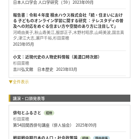
日本人口学会 人口学研究 ( 59 ) 2023年09月
報告書：令和４年度 積水ハウス株式会社「続・住まいにおけ
る 子どものオンライン学習に関する研究 ：テレスタディの普
及への対応をめぐる住まい方や空間のあり方に注目して」
河崎由美子,秋山寿美江,服部正子,木野村昭彦,山﨑美波,国吉真
夕,津江大志,瀨⼾千裕,杉田菜穂
2023年05月
小文：近現代史の人物史料情報（美濃口時次郎）
杉田菜穂
吉川弘文館 日本歴史 2023年03月
▼全件表示
講演・口頭発表等
俳句とふるさと
招待
杉田菜穂
第54回関西俳句講座（俳人協会） 2025年09月
戦前戦中期日本の人口・社会政策論
招待
国内会議