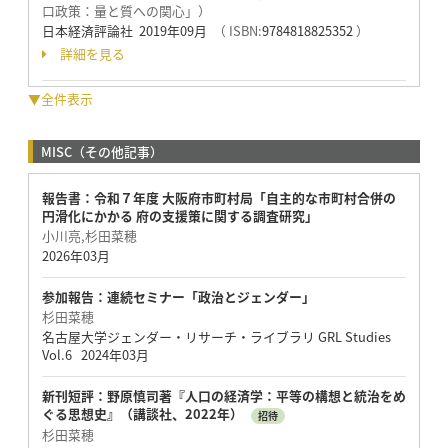
口政策：量と質への関心」）
日本経済評論社 2019年09月
（ ISBN:
9784818825352
）
詳細を見る
▼全件表示
MISC（その他記事）
報告書：令和７年度 大阪府市町村局「自主的な市町村合併の
円滑化にかかる 府の支援策に関する調査研究」
小川亮,杉田菜穂
2026年03月
参加報告：連続セミナー「政治とジェンダー」
杉田菜穂
名古屋大学ジェンダー・リサーチ・ライブラリ GRL Studies
Vol.6 2024年03月
新刊短評：野原慎司著『人口の経済学：平等の構想と統治をめ
ぐる思想史』（講談社、2022年）
招待
杉田菜穂