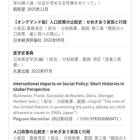
享の婦人論：社会が求める女性像をめぐって」）
昭和堂 2025年11月
【オンデマンド版】人口政策の比較史：せめぎあう家族と行政
小島宏,廣嶋清志（ 担当： 分担執筆 , 範囲: 第三章「戦前の人
口政策：量と質への関心」）
日本経済評論社 2022年09月
医学史事典
日本医史学会(編)（ 担当： 分担執筆 , 範囲: 項目「産業と医
療」）
丸善出版 2022年07月
International Impacts on Social Policy: Short Histories in
Global Perspective
Nullmeier, Frank, González de Reufels, Delia, Obinger,
Herbert (eds.)（ 担当： 分担執筆 , 範囲: chap16 ”The role of
the United Nations in promoting the policy debate on child
allowance issues in 1960s Japan”）
Palgrave Macmillan 2022年02月
（ ISBN:
9783030866471
）
人口政策の比較史：せめぎあう家族と行政
小島宏・廣嶋清志（ 担当： 分担執筆 , 範囲: 第三章「戦前の人