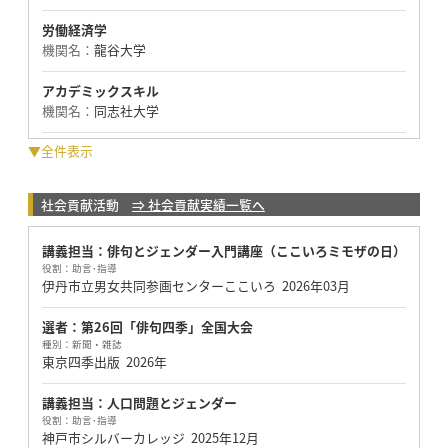
労働経済学
機関名：
龍谷大学
アカデミックスキル
機関名：
同志社大学
▼全件表示
社会貢献活動
⇒ 社会貢献実績一覧へ
講義担当：俳句とジェンダー入門講座（ここいろミモザの日）
役割：
助言･指導
伊丹市立男女共同参画センターここいろ
2026年03月
選者：第26回「俳句四季」全国大会
種別：
新聞・雑誌
東京四季出版
2026年
講義担当：人口問題とジェンダー
役割：
助言･指導
神戸市シルバーカレッジ
2025年12月