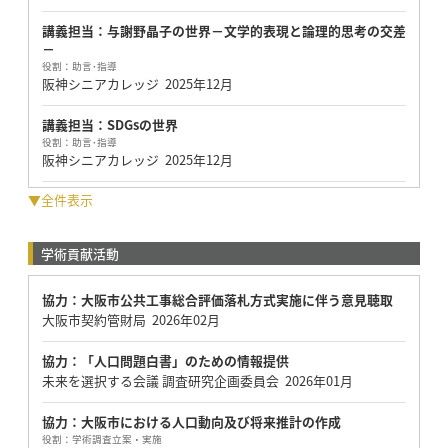
講義担当：与謝野晶子の世界－文学的表現と論理的思考の交差
－
役割：
助言･指導
阪神シニアカレッジ
2025年12月
講義担当：SDGsの世界
役割：
助言･指導
阪神シニアカレッジ
2025年12月
▼全件表示
学術貢献活動
協力：大阪市公共工事総合評価落札方式実施に伴う意見聴取
大阪市契約管財局
2026年02月
協力：「人口問題白書」のための情報提供
未来を選択する会議 調査研究企画委員会
2026年01月
協力：大阪市における人口動向及び将来推計の作成
役割：
学術調査立案・実施