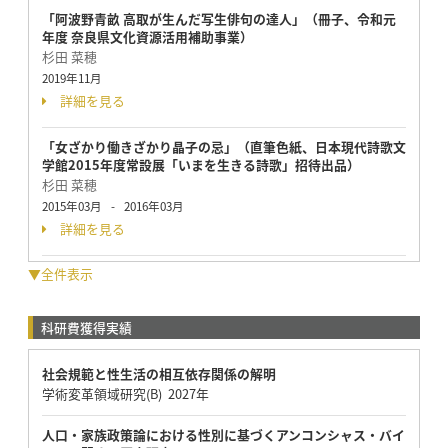
「阿波野青畝 高取が生んだ写生俳句の達人」（冊子、令和元
年度 奈良県文化資源活用補助事業）
杉田 菜穂
2019年11月
詳細を見る
「女ざかり働きざかり晶子の忌」（直筆色紙、日本現代詩歌文
学館2015年度常設展「いまを生きる詩歌」招待出品）
杉田 菜穂
2015年03月
-
2016年03月
詳細を見る
▼全件表示
科研費獲得実績
社会規範と性生活の相互依存関係の解明
学術変革領域研究(B) 2027年
人口・家族政策論における性別に基づくアンコンシャス・バイ