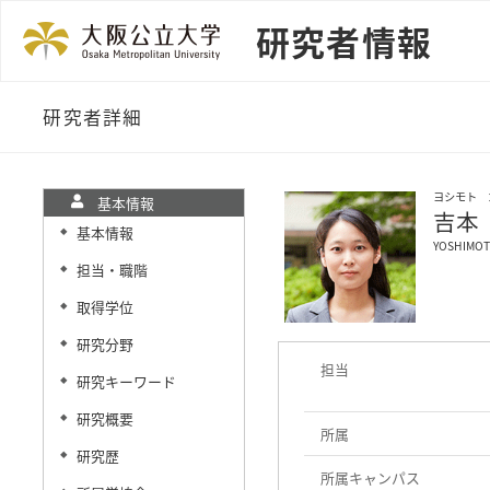
研究者情報
研究者詳細
ヨシモト 
基本情報
吉本
基本情報
◆
YOSHIMOT
担当・職階
◆
取得学位
◆
研究分野
◆
担当
研究キーワード
◆
研究概要
◆
所属
研究歴
◆
所属キャンパス