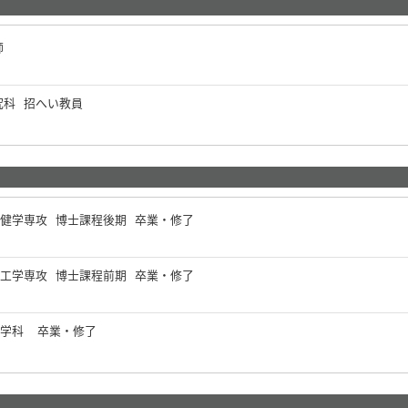
師
究科 招へい教員
保健学専攻 博士課程後期 卒業・修了
械工学専攻 博士課程前期 卒業・修了
工学科 卒業・修了