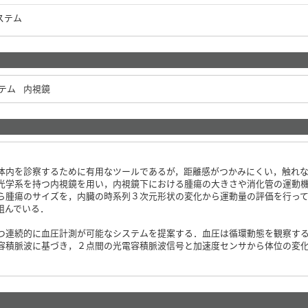
ステム
テム
内視鏡
体内を診察するために有用なツールであるが，距離感がつかみにくい，触れ
光学系を持つ内視鏡を用い，内視鏡下における腫瘍の大きさや消化管の運動
ら腫瘍のサイズを，内臓の時系列３次元形状の変化から運動量の評価を行っ
組んでいる．
つ連続的に血圧計測が可能なシステムを提案する．血圧は循環動態を観察す
容積脈波に基づき，２点間の光電容積脈波信号と加速度センサから体位の変