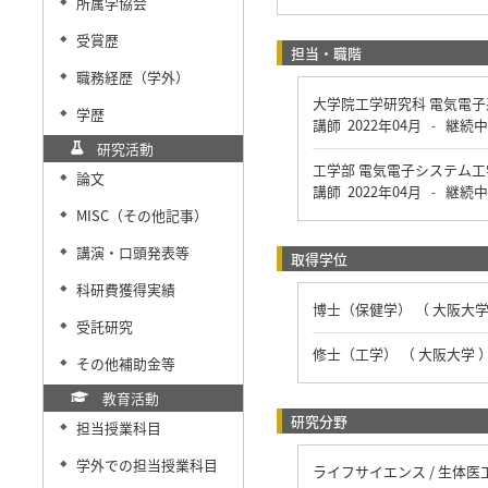
所属学協会
◆
受賞歴
◆
担当・職階
職務経歴（学外）
◆
大学院工学研究科 電気電
学歴
◆
講師
2022年04月
継続中
-
研究活動
工学部 電気電子システム
論文
◆
講師
2022年04月
継続中
-
MISC（その他記事）
◆
講演・口頭発表等
◆
取得学位
科研費獲得実績
◆
博士（保健学） （ 大阪大学
受託研究
◆
修士（工学） （ 大阪大学 
その他補助金等
◆
教育活動
研究分野
担当授業科目
◆
学外での担当授業科目
◆
ライフサイエンス / 生体医