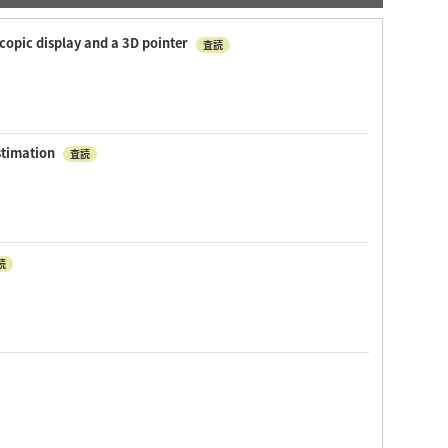
copic display and a 3D pointer
査読
stimation
査読
読