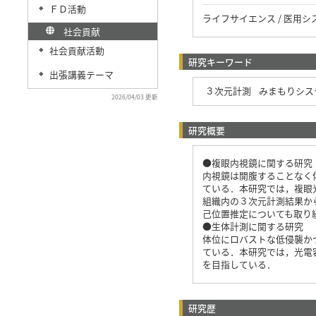
ＦＤ活動
◆
ライフサイエンス / 医用シ
社会貢献
社会貢献活動
◆
研究キーワード
出張講義テーマ
◆
３次元計測
みまもりシス
2026/04/03 更新
研究概要
●複眼内視鏡に関する研究
内視鏡は開腹することなく
ている．本研究では，複眼
組織内の３次元計測結果か
己位置推定についても取り
●生体計測に関する研究
体位にロバストな低侵襲か
ている．本研究では，光電
を目指している．
研究歴