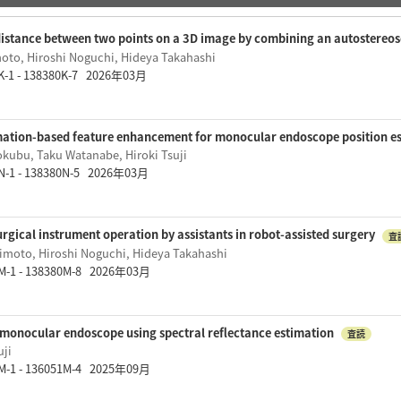
distance between two points on a 3D image by combining an autostereos
oto, Hiroshi Noguchi, Hideya Takahashi
K-1 - 138380K-7 2026年03月
imation-based feature enhancement for monocular endoscope position e
kubu, Taku Watanabe, Hiroki Tsuji
N-1 - 138380N-5 2026年03月
gical instrument operation by assistants in robot-assisted surgery
査
imoto, Hiroshi Noguchi, Hideya Takahashi
M-1 - 138380M-8 2026年03月
f monocular endoscope using spectral reflectance estimation
査読
uji
M-1 - 136051M-4 2025年09月