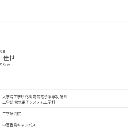
カヨ
 佳世
O Kayo
大学院工学研究科 電気電子系専攻 講師
工学部 電気電子システム工学科
工学研究院
中百舌鳥キャンパス