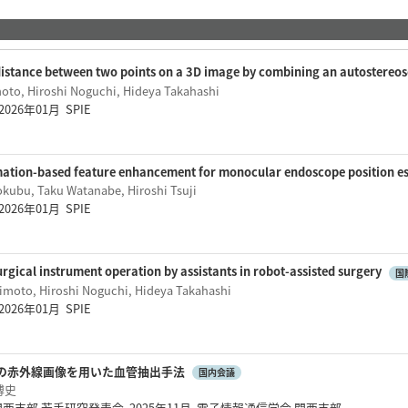
distance between two points on a 3D image by combining an autostereos
oto, Hiroshi Noguchi, Hideya Takahashi
6 2026年01月 SPIE
imation-based feature enhancement for monocular endoscope position e
kubu, Taku Watanabe, Hiroshi Tsuji
6 2026年01月 SPIE
gical instrument operation by assistants in robot-assisted surgery
国
imoto, Hiroshi Noguchi, Hideya Takahashi
6 2026年01月 SPIE
の赤外線画像を用いた血管抽出手法
国内会議
博史
関西支部 若手研究発表会 2025年11月 電子情報通信学会 関西支部