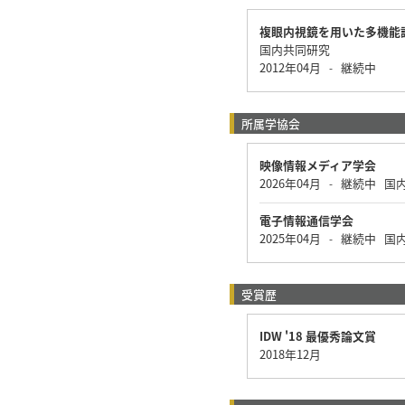
複眼内視鏡を用いた多機能
国内共同研究
2012年04月
継続中
-
所属学協会
映像情報メディア学会
2026年04月
継続中
国
-
電子情報通信学会
2025年04月
継続中
国
-
受賞歴
IDW '18 最優秀論文賞
2018年12月