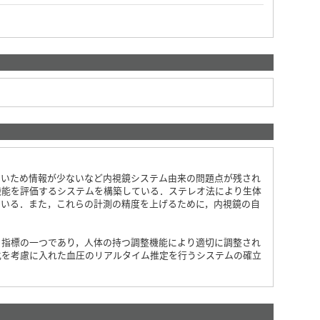
ないため情報が少ないなど内視鏡システム由来の問題点が残され
機能を評価するシステムを構築している．ステレオ法により生体
ている．また，これらの計測の精度を上げるために，内視鏡の自
る指標の一つであり，人体の持つ調整機能により適切に調整され
化を考慮に入れた血圧のリアルタイム推定を行うシステムの確立