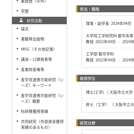
委員歴（学外）
◆
担当・職階
学歴
◆
研究活動
理事・副学長
2024年04月
論文
◆
大学院工学研究科 都市系
書籍等出版物
◆
教授
2022年04月
2024
-
MISC（その他記事）
◆
工学部 都市学科
講演・口頭発表等
教授
2022年04月
2024
◆
-
産業財産権等
◆
取得学位
産学官連携可能研究（シ
◆
ーズ）キーワード
博士(工学) （ 大阪市立大学
産学官連携可能研究（シ
◆
ーズ）概要
修士（工学） （ 大阪市立大
科研費獲得実績
◆
共同研究（外部資金獲得
◆
研究分野
実績のあるもの）