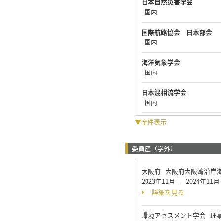
日本自然災害学会
国内
国際航路協会 日本部会
国内
海洋気象学会
国内
日本混相流学会
国内
▼全件表示
委員歴（学外）
大阪府 大阪府大阪湾沿岸
2023年11月
2024年11月
-
詳細を見る
環境アセスメント学会 理