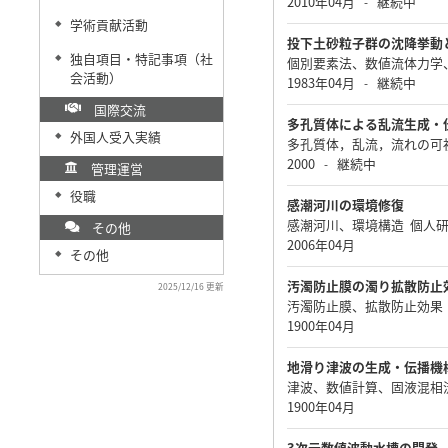
2010年04月
継続中
-
学術貢献活動
◆
投下土砂粒子群の沈降挙動
独自項目・特記事項（社
◆
個別要素法、数値流体力学
会活動）
1983年04月
継続中
-
国際交流
多孔質体による乱流生成・
外国人受入実績
◆
多孔質体，乱流，流れの可
2000
継続中
-
管理運営
役職
◆
感潮河川の環境修復
感潮河川、環境構造 個人
その他
2006年04月
その他
◆
汚濁防止膜の濁り拡散防止
2025/12/16 更新
汚濁防止膜、拡散防止効果
1900年04月
地滑り津波の生成・伝播機
津波、数値計算、固液混相
1900年04月
3次元数値波動水槽の開発