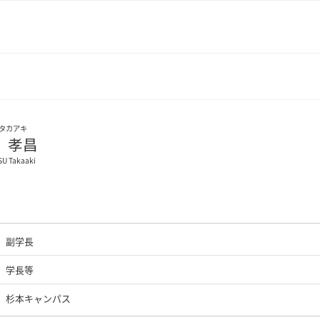
タカアキ
 孝昌
U Takaaki
副学長
学長等
杉本キャンパス