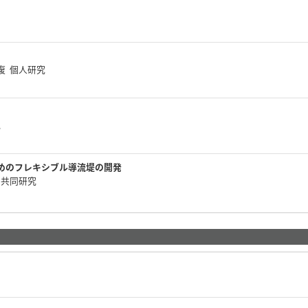
復 個人研究
究
めのフレキシブル導流堤の開発
内共同研究