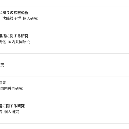
と濁りの拡散過程
、沈降粒子群 個人研究
伝播に関する研究
視化 国内共同研究
研究
効果
 国内共同研究
構に関する研究
流 個人研究