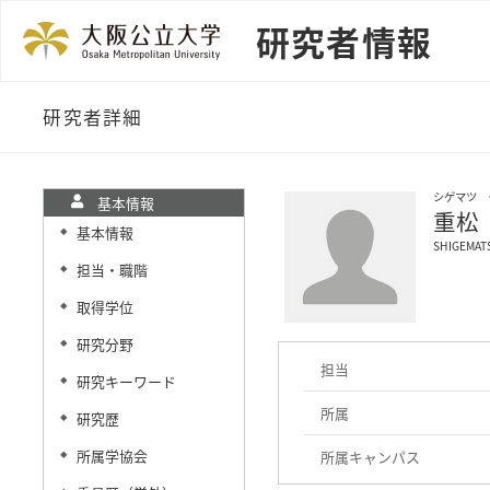
研究者情報
研究者詳細
シゲマツ 
基本情報
重松
基本情報
◆
SHIGEMATS
担当・職階
◆
取得学位
◆
研究分野
◆
担当
研究キーワード
◆
所属
研究歴
◆
所属学協会
所属キャンパス
◆