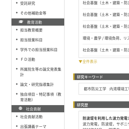
社会基盤（土木・建築・防災）
受託研究
◆
その他補助金等
◆
社会基盤（土木・建築・防災）
教育活動
社会基盤（土木・建築・防災）
担当教育概要
◆
環境・農学 / 環境負荷、リ
担当授業科目
◆
学外での担当授業科目
社会基盤（土木・建築・防災
◆
ＦＤ活動
◆
▼全件表示
所属院生等の論文発表集
◆
計
研究キーワード
論文・研究指導集計
◆
都市防災工学
内湾環境工
独自項目・特記事項（教
◆
育活動）
研究歴
社会貢献
社会貢献活動
◆
防波堤を利用した波力発電
波力発電，防波堤，サボニ
出張講義テーマ
◆