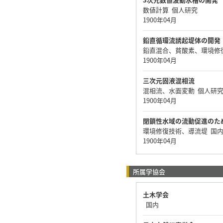
数値計算 個人研究
1900年04月
鉛直循環流誘起堤体の開発
鉛直混合、貧酸素、環境修
1900年04月
三次元固液混相流
混相流、水面変動 個人研
1900年04月
閉鎖性水域の流動促進のた
環境修復技術、導流堤 国
1900年04月
所属学協会
土木学会
国内