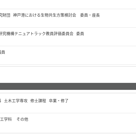
究財団 神戸港における生物共生方策検討会 委員・座長
研究機構テニュアトラック教員評価委員会 委員
議員
科 土木工学専攻 修士課程 卒業・修了
木工学科 その他