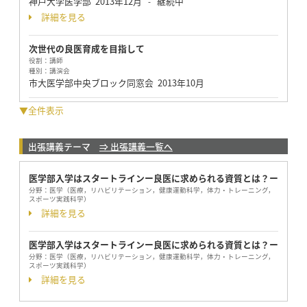
神戸大学医学部
2013年12月
継続中
-
詳細を見る
次世代の良医育成を目指して
役割：
講師
種別：
講演会
市大医学部中央ブロック同窓会
2013年10月
▼全件表示
出張講義テーマ
⇒ 出張講義一覧へ
医学部入学はスタートラインー良医に求められる資質とは？ー
分野：
医学（医療，リハビリテーション，健康運動科学，体力・トレーニング，
スポーツ実践科学）
詳細を見る
医学部入学はスタートラインー良医に求められる資質とは？ー
分野：
医学（医療，リハビリテーション，健康運動科学，体力・トレーニング，
スポーツ実践科学）
詳細を見る