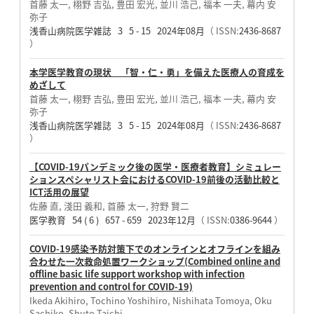
首藤 太一, 栩野 吉弘, 豊田 宏光, 並川 浩己, 福本 一夫, 幕内 安
弥子
浅香山病院医学雑誌 3 5 - 15 2024年08月
（ ISSN:
2436-8687
）
本学医学教育の現状 「智・仁・勇」を備えた医療人の育成を
めざして
首藤 太一, 栩野 吉弘, 豊田 宏光, 並川 浩己, 福本 一夫, 幕内 安
弥子
浅香山病院医学雑誌 3 5 - 15 2024年08月
（ ISSN:
2436-8687
）
【COVID-19パンデミック後の医学・医療者教育】シミュレー
ションスペシャリスト会におけるCOVID-19前後の活動比較と
ICT活用の展望
佐藤 直, 淺田 義和, 首藤 太一, 狩野 賢二
医学教育 54 ( 6 ) 657 - 659 2023年12月
（ ISSN:
0386-9644
）
COVID-19感染予防対策下でのオンラインとオフラインを組み
合わせた一次救命処置ワークショップ(Combined online and
offline basic life support workshop with infection
prevention and control for COVID-19)
Ikeda Akihiro, Tochino Yoshihiro, Nishihata Tomoya, Oku
Sachiko, Shuto Taichi