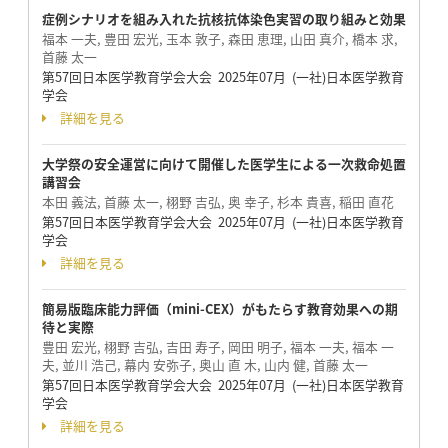
症例シナリオを組み入れた抗核抗体染色実習の取り組みと効果
福本 一夫, 豊田 宏光, 玉本 敦子, 森田 恵理, 山田 真介, 橋本 求,
首藤 太一
第57回日本医学教育学会大会 2025年07月 (一社)日本医学教育
学会
詳細を見る
大学祭の安全運営に向けて開催した医学生による一次救命処置
講習会
本田 義法, 首藤 太一, 栩野 吉弘, 奥 幸子, 杉本 貴喜, 稲田 直花
第57回日本医学教育学会大会 2025年07月 (一社)日本医学教育
学会
詳細を見る
簡易版臨床能力評価（mini-CEX）がもたらす教育効果への期
待と実際
豊田 宏光, 栩野 吉弘, 吉田 寿子, 岡田 明子, 福本 一夫, 福本 一
夫, 並川 浩己, 幕内 安弥子, 奥山 直 木, 山内 健, 首藤 太一
第57回日本医学教育学会大会 2025年07月 (一社)日本医学教育
学会
詳細を見る