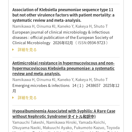
Association of Klebsiella pneumoniae sequence type 11
but not other virulence factors with patient mortality: a
systematic review and meta-analysis.
Namikawa H, Oinuma KI, Kaneko Y, Kakeya H, Shuto T
European journal of clinical microbiology & infectious
diseases : official publication of the European Society of
Clinical Microbiology 2026年02月
（ ISSN:
0934-9723
）
詳細を見る
Antimicrobial resistance in hypermucoviscous and non-
hypermucoviscous Klebsiella pneumoniae: a systematic
review and meta-analysis.
Namikawa H, Oinuma KI, Kaneko Y, Kakeya H, Shuto T
Emerging microbes & infections 14 ( 1 ) 2438657 2025年12
月
詳細を見る
Hypoalbuminemia Associated with Syphilis: A Rare Case
without Nephrotic Syndrome(タイトル和訳中)
Yamauchi Takeshi, Namikawa Hiroki, Yamada Koichi,
Okuyama Naoki, Makuuchi Ayako, Fukumoto Kazuo, Toyoda