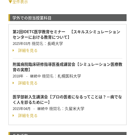
▼全件表示
学外での担当授業科目
第2回IDETC医学教育セミナー 【スキルスシミュレーション
センターにおける教育について】
機関名：
長崎大学
2025年03月
詳細を見る
附属病院臨床研修指導医養成講習会【シミュレーション医療教
育の実際】
機関名：
札幌医科大学
2018年
-
継続中
詳細を見る
医学部新入生講演会【プロの医者になるってことは？－病でな
く人を診るためにー】
機関名：
久留米大学
2015年04月
-
継続中
詳細を見る