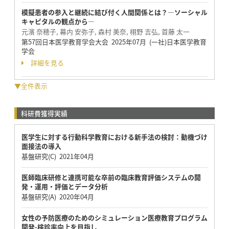
模擬患者の参入と継続に結び付く人間関係とは？―ソーシャル
キャピタルの観点から―
元濱 奈穂子, 幕内 安弥子, 森村 美奈, 栩野 吉弘, 首藤 太一
第57回日本医学教育学会大会 2025年07月 (一社)日本医学教育
学会
詳細を見る
▼全件表示
科研費獲得実績
医学生に対する行動科学教育における新手法の検討：動機づけ
面接法の導入
基盤研究(C) 2021年04月
医師臨床研修と連携可能な卒前の臨床教育評価システムの開
発・運用・評価とデータ分析
基盤研究(A) 2020年04月
女性の予防医療のためのシミュレーション医療教育プログラム
開発-検診率向上を目指し