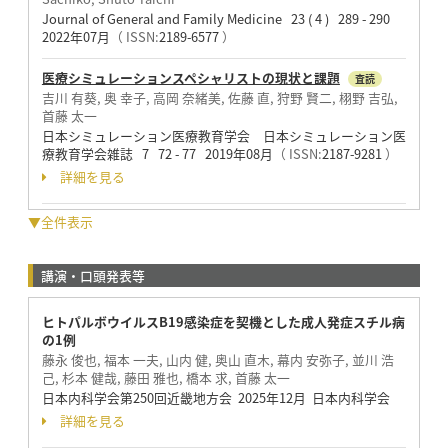
Journal of General and Family Medicine 23 ( 4 ) 289 - 290
2022年07月
（ ISSN:
2189-6577
）
医療シミュレーションスペシャリストの現状と課題
査読
吉川 有葵, 奥 幸子, 高岡 奈緒美, 佐藤 直, 狩野 賢二, 栩野 吉弘,
首藤 太一
日本シミュレーション医療教育学会 日本シミュレーション医
療教育学会雑誌 7 72 - 77 2019年08月
（ ISSN:
2187-9281
）
詳細を見る
▼全件表示
講演・口頭発表等
ヒトパルボウイルスB19感染症を契機とした成⼈発症スチル病
の1例
藤永 俊也, 福本 一夫, 山内 健, 奥山 直木, 幕内 安弥子, 並川 浩
己, 杉本 健哉, 藤田 雅也, 橋本 求, 首藤 太一
日本内科学会第250回近畿地方会 2025年12月 日本内科学会
詳細を見る