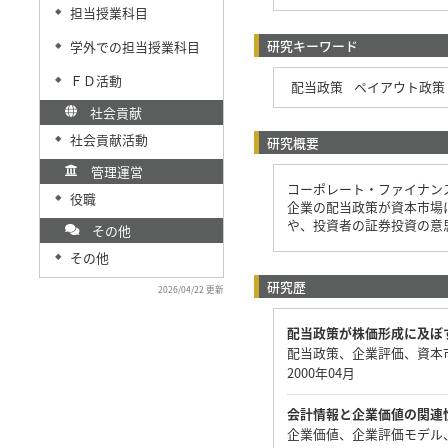
担当授業科目
◆
研究キーワード
学外での担当授業科目
◆
ＦＤ活動
◆
配当政策
ペイアウト政策
社会貢献
社会貢献活動
◆
研究概要
管理運営
コーポレート・ファイナン
役職
◆
企業の配当政策が資本市場
や、投資者の証券投資の意
その他
その他
◆
研究歴
2026/04/22 更新
配当政策が株価形成に及ぼ
配当政策、企業評価、資本
2000年04月
会計情報と企業価値の関連
企業価値、企業評価モデル