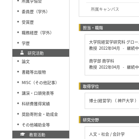
所属学協会
◆
所属キャンパス
委員歴（学外）
◆
受賞歴
◆
担当・職階
職務経歴（学外）
◆
大学院経営学研究科 グロ
学歴
◆
教授
2022年04月
継続中
-
研究活動
商学部 商学科
論文
◆
教授
2022年04月
継続中
-
書籍等出版物
◆
MISC（その他記事）
◆
取得学位
講演・口頭発表等
◆
博士(経営学) （ 神戸大学 ）
科研費獲得実績
◆
奨励寄附金・助成金
◆
研究分野
その他補助金等
◆
人文・社会 / 会計学
教育活動