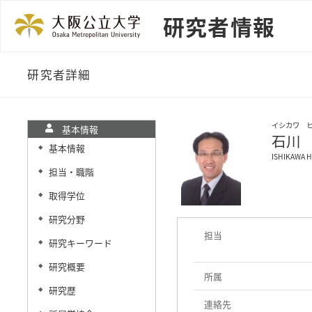
研究者情報
研究者詳細
イシカワ 
基本情報
石川
基本情報
◆
ISHIKAWA H
担当・職階
◆
取得学位
◆
研究分野
◆
担当
研究キーワード
◆
研究概要
◆
所属
研究歴
◆
連絡先