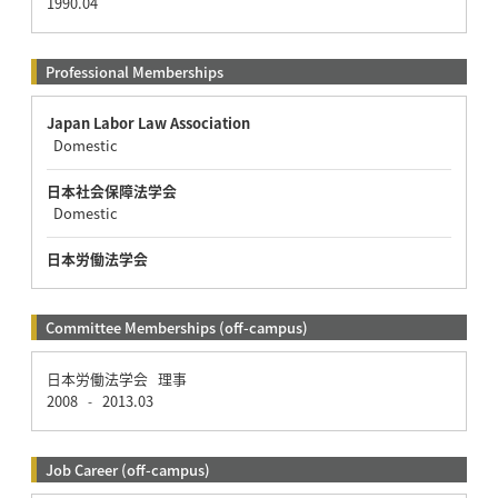
1990.04
Professional Memberships
Japan Labor Law Association
Domestic
日本社会保障法学会
Domestic
日本労働法学会
Committee Memberships (off-campus)
日本労働法学会 理事
2008
2013.03
-
Job Career (off-campus)