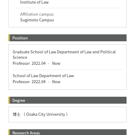
Institute of Law
Affiliation campus
Sugimoto Campus
Position
Graduate School of Law Department of Law and Political
Science
Professor
2022.04
Now
-
School of Law Department of Law
Professor
2022.04
Now
-
Degree
博士 （ Osaka City University ）
Research Areas