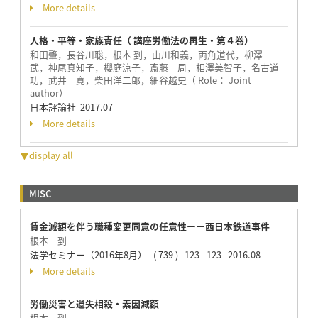
More details
人格・平等・家族責任（ 講座労働法の再生・第４巻）
和田肇，長谷川聡，根本 到，山川和義，両角道代，柳澤
武，神尾真知子，櫻庭涼子，斎藤 周，相澤美智子，名古道
功，武井 寛，柴田洋二郎，細谷越史（ Role： Joint
author）
日本評論社 2017.07
More details
▼display all
MISC
賃金減額を伴う職種変更同意の任意性ーー西日本鉄道事件
根本 到
法学セミナー（2016年8月） ( 739 ) 123 - 123 2016.08
More details
労働災害と過失相殺・素因減額
根本 到