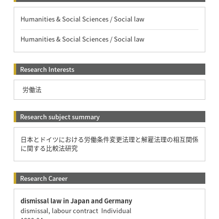
Humanities & Social Sciences / Social law
Humanities & Social Sciences / Social law
Research Interests
労働法
Research subject summary
日本とドイツにおける労働条件変更法理と解雇法理の相互関係
に関する比較法研究
Research Career
dismissal law in Japan and Germany
dismissal, labour contract Individual