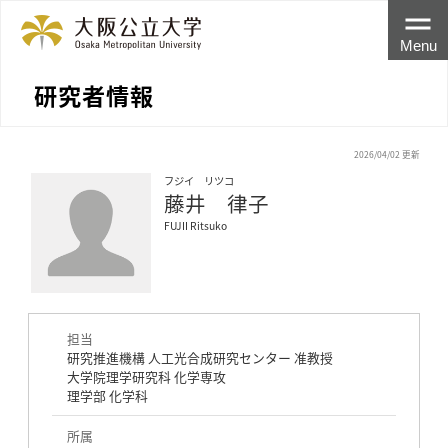
Menu
研究者情報
2026/04/02 更新
フジイ リツコ
藤井 律子
FUJII Ritsuko
担当
研究推進機構 人工光合成研究センター 准教授
大学院理学研究科 化学専攻
理学部 化学科
所属