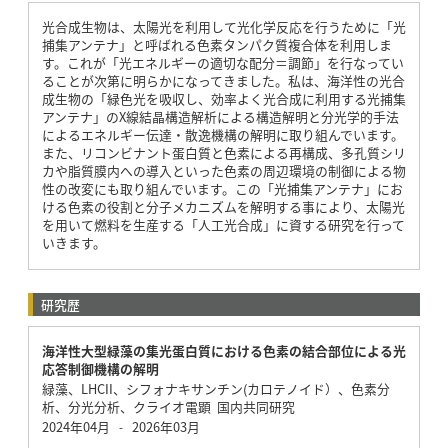
光合成生物は、太陽光を利用して光化学反応を行うために「光
捕集アンテナ」と呼ばれる色素タンパク質複合体を利用しま
す。これが「光エネルギーの適切な配分＝調節」を行なってい
ることが次第に明らかになってきました。私は、海洋性の光合
成生物の「緑色光を吸収し、効率よく光合成に利用する光捕集
アンテナ」のX線結晶構造解析による構造解明と分光学的手法
によるエネルギー伝達・散逸機構の解明に取り組んでいます。
また、リコンビナント蛋白質と色素による再構成、多孔質シリ
カや脂質膜内への導入といった色素の周辺環境の制御による物
性の改変にも取り組んでいます。この「光捕集アンテナ」にお
ける色素の役割と分子メカニズムを解明する事により、太陽光
を用いて燃料を生産する「人工光合成」に資する研究を行って
いきます。
研究歴
海洋性大型緑藻の集光蛋白質における色素の結合部位による光
応答制御機構の解明
緑藻、LHCII、シフォナキサンチン(カロテノイド）、色素分
析、分光分析、クライオ電顕 国内共同研究
2024年04月
2026年03月
-