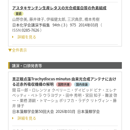
アスタキサンチン生産レタスの光合成蛋白質の色素組成
査読
山野奈美, 藤井律子, 伊福健太郎, 三沢典彦, 橋本秀樹
日本化学会講演予稿集 94th ( 3 ) 975 2014年03月
（
ISSN:
0285-7626
）
詳細を見る
▼全件表示
講演・口頭発表等
真正眼点藻Trachydiscus minutus 由来光合成アンテナにおけ
る近赤外吸収機構の解明
国際共著
国内会議
関 荘一郎・ロレンツォ クペリーニ・デイビッド ビナ・エレナ
ベッティ・ペトラ ウラヨヴァ・田中 秀明・宮田 知子・難波 啓
一・栗栖 源嗣・トマーシュ ポリフカ・ラデク リトヴィン・藤
井 律子
日本藻類学会第50回大会 2026年03月 日本藻類学会
詳細を見る