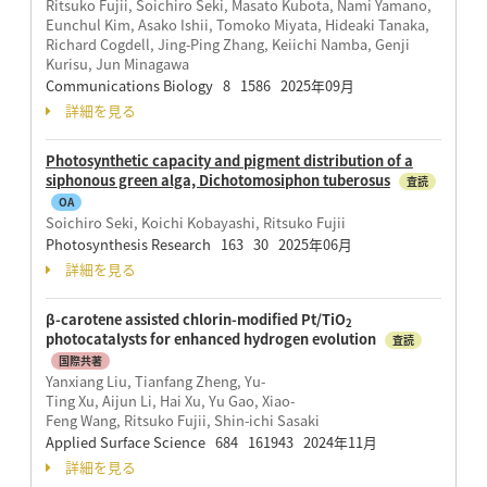
Ritsuko Fujii, Soichiro Seki, Masato Kubota, Nami Yamano,
Eunchul Kim, Asako Ishii, Tomoko Miyata, Hideaki Tanaka,
Richard Cogdell, Jing-Ping Zhang, Keiichi Namba, Genji
Kurisu, Jun Minagawa
Communications Biology 8 1586 2025年09月
詳細を見る
Photosynthetic capacity and pigment distribution of a
siphonous green alga, Dichotomosiphon tuberosus
査読
OA
Soichiro Seki, Koichi Kobayashi, Ritsuko Fujii
Photosynthesis Research 163 30 2025年06月
詳細を見る
β-carotene assisted chlorin-modified Pt/TiO
2
photocatalysts for enhanced hydrogen evolution
査読
国際共著
Yanxiang Liu, Tianfang Zheng, Yu-
Ting Xu, Aijun Li, Hai Xu, Yu Gao, Xiao-
Feng Wang, Ritsuko Fujii, Shin-ichi Sasaki
Applied Surface Science 684 161943 2024年11月
詳細を見る