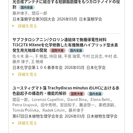
光合成アンテナに結合する短鎖脂肪酸をもつカロテノイドの役
割
国内会議
藤井律子、関荘一郎
日本藻類学会第50回大会 2026年03月 日本藻類学会
詳細を見る
サブフタロシアニン/クロリン連結体で無機導電性材料
Ti3C2TX MXeneを化学修飾した有機無機ハイブリッド型水素
発生用光触媒の開発
国際共著
国内会議
佐々木 真一, 于 暁盈, 持田 緑, 平居 瑞雪, 今村 比呂志, 中村 卓,
藤井 律子, 王 暁峰
日本化学会第１０６春季年会 2026年03月 日本化学会
詳細を見る
ユースティグマト藻 Trachydiscus minutus のLHCにおける赤
色励起子の構造的・機能的解析
国際共著
国内会議
関荘一郎，Lorenzo Cupellini，David Bina，Elena Betti，
Petra Urajová，田中秀明，宮田知子，難波啓一，栗栖源嗣，
Tomáš Polívka，Radek Litvin，藤井律子
第67回日本植物生理学会年会 2026年03月 日本植物生理学会
詳細を見る