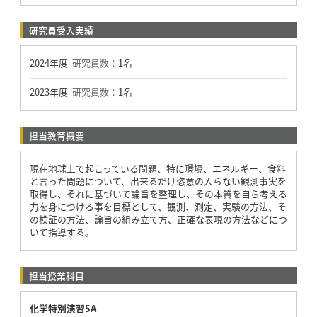
研究員受入実績
2024年度
研究員数：
1名
2023年度
研究員数：
1名
担当教育概要
現在地球上で起こっている問題、特に環境、エネルギー、食料
と言った問題について、出来るだけ恣意の入らない観測事実を
取得し、それに基づいて論旨を整理し、その本質を自ら考える
力を身につける事を目標として、観測、測定、実験の方法、そ
の検証の方法、論旨の組み立て方、正確な表現の方法などにつ
いて指導する。
担当授業科目
化学特別演習5A