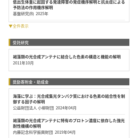
低出生体重に起因する発達障害の発症機序解明と抗炎症による
予防法の作用機序解明
基盤研究(B) 2025年
▼全件表示
受託研究
褐藻類の光合成アンテナに結合した色素の構造と機能の解明
2011年10月
奨励寄附金・助成金
海藻に学ぶ：光合成集光タンパク質における色素の結合性を制
御する因子の解明
公益財団法人 小柳財団 2024年04月
褐藻類の光合成アンテナに特有のプロトン濃度に依存した強光
耐性機構の解明
内藤記念科学振興財団 2019年04月