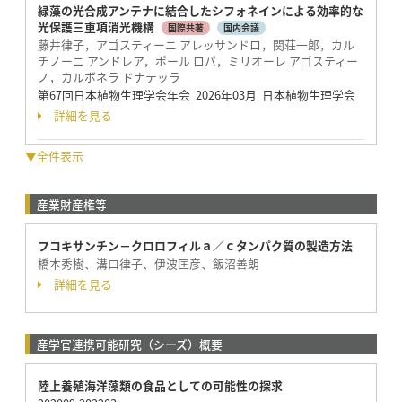
緑藻の光合成アンテナに結合したシフォネインによる効率的な
光保護三重項消光機構
国際共著
国内会議
藤井律子，アゴスティーニ アレッサンドロ，関荘一郎，カル
チノーニ アンドレア，ポール ロパ，ミリオーレ アゴスティー
ノ，カルボネラ ドナテッラ
第67回日本植物生理学会年会 2026年03月 日本植物生理学会
詳細を見る
▼全件表示
産業財産権等
フコキサンチン－クロロフィルａ／ｃタンパク質の製造方法
橋本秀樹、溝口律子、伊波匡彦、飯沼善朗
詳細を見る
産学官連携可能研究（シーズ）概要
陸上養殖海洋藻類の食品としての可能性の探求