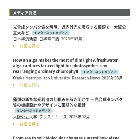
メディア報道
光合成タンパク質を解明、近赤外光を吸収する藻類で 大阪公
立大など
インターネットメディア
日本経済新聞 日経電子版 2026年03月
詳細を見る
How an alga makes the most of dim light A freshwater
alga captures far-red light for photosynthesis by
rearranging ordinary chlorophyll
インターネットメディア
Osaka Metropolitan University Research News 2026年03月
詳細を見る
藻類の新たな光利用の仕組みを解き明かす ―光合成タンパク
質の機能設計やデザインに画期的な指針―
インターネットメディア
大阪公立大学 プレスリリース 2026年02月
詳細を見る
From sea to soil: Molecular changes suggest how algae