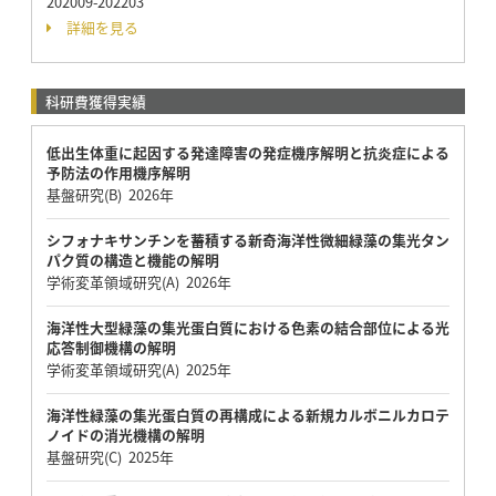
202009-202203
詳細を見る
科研費獲得実績
低出生体重に起因する発達障害の発症機序解明と抗炎症による
予防法の作用機序解明
基盤研究(B) 2026年
シフォナキサンチンを蓄積する新奇海洋性微細緑藻の集光タン
パク質の構造と機能の解明
学術変革領域研究(A) 2026年
海洋性大型緑藻の集光蛋白質における色素の結合部位による光
応答制御機構の解明
学術変革領域研究(A) 2025年
海洋性緑藻の集光蛋白質の再構成による新規カルボニルカロテ
ノイドの消光機構の解明
基盤研究(C) 2025年