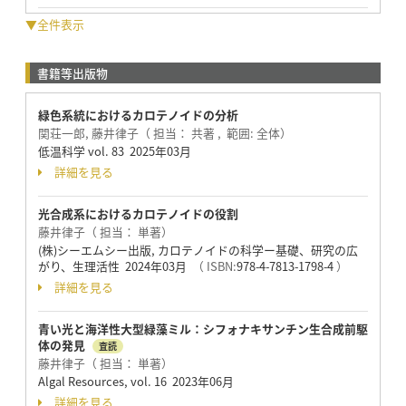
▼全件表示
書籍等出版物
緑色系統におけるカロテノイドの分析
関荘一郎, 藤井律子（ 担当： 共著 , 範囲: 全体）
低温科学 vol. 83 2025年03月
詳細を見る
光合成系におけるカロテノイドの役割
藤井律子（ 担当： 単著）
(株)シーエムシー出版, カロテノイドの科学ー基礎、研究の広
がり、生理活性 2024年03月
（ ISBN:
978-4-7813-1798-4
）
詳細を見る
青い光と海洋性大型緑藻ミル：シフォナキサンチン生合成前駆
体の発見
査読
藤井律子（ 担当： 単著）
Algal Resources, vol. 16 2023年06月
詳細を見る