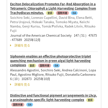
Exciton Delocalization Promotes Far-Red Absorption in a
Tetrameric Chlorophyll a Light-Harvesting Complex from
Trachydiscus minutus.
査読
国際共著
OA
Soichiro Seki, Lorenzo Cupellini, David Bína, Elena Betti,
Petra Urajová, Hideaki Tanaka, Tomoko Miyata, Keiichi
Namba, Genji Kurisu, Tomáš Polívka, Radek Litvín, Ritsuko
Fujii
Journal of the American Chemical Society 147 ( 51 ) 47675
- 477689 2025年12月
詳細を見る
Siphonein enables an effective photoprotective triplet
quenching mechanism in green algal light-harvesting
complexes
査読
国際共著
OA
Alessandro Agostini, Soichiro Seki, Andrea Calcinoni, Lopa
Paul, Agostino Migliore, Ritsuko Fujii, Donatella Carbonera
6 ( 10 ) 102873 2025年10月
詳細を見る
Distinctive and functional pigment arrangements in Lhcp,
a prasinophyte-specific light-harvesting complex
査読
国際共著
OA