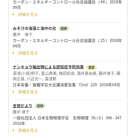
カーボン・エネルギーコントロール社会協議会 ( 44 ) 2018年
09月
詳細を見る
みそ汁の海藻と海中の光
招待
藤井 律子
カーボン・エネルギーコントロール社会協議会 ( 25 ) 2018年
04月
詳細を見る
ナンキョウ抽出物による認知症予防効果
査読
湯浅(小島)明子, 富山貴美, 梅田知宙, 酒井亜由美, 藤井律子, 藤
岡正喜, 川辺光一, 湯浅勲
日本栄養・食糧学会大会講演要旨集 72nd 229 2018年04月
詳細を見る
支部だより
招待
藤井 律子
一般社団法人 日本生物物理学会 生物物理 56 ( 6 ) 346 - 347
2016年
詳細を見る