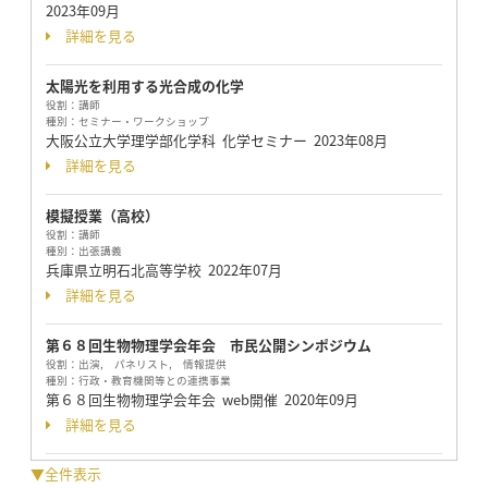
2023年09月
詳細を見る
太陽光を利用する光合成の化学
役割：
講師
種別：
セミナー・ワークショップ
大阪公立大学理学部化学科 化学セミナー
2023年08月
詳細を見る
模擬授業（高校）
役割：
講師
種別：
出張講義
兵庫県立明石北高等学校
2022年07月
詳細を見る
第６８回生物物理学会年会 市民公開シンポジウム
役割：
出演, パネリスト, 情報提供
種別：
行政・教育機関等との連携事業
第６８回生物物理学会年会 web開催
2020年09月
詳細を見る
▼全件表示