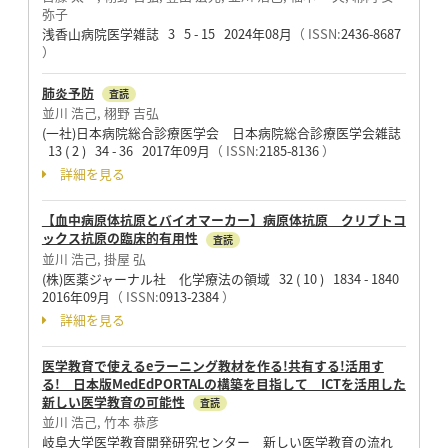
弥子
浅香山病院医学雑誌 3 5 - 15 2024年08月
（ ISSN:
2436-8687
）
肺炎予防
査読
並川 浩己, 栩野 吉弘
(一社)日本病院総合診療医学会 日本病院総合診療医学会雑誌
13 ( 2 ) 34 - 36 2017年09月
（ ISSN:
2185-8136
）
詳細を見る
【血中病原体抗原とバイオマーカー】病原体抗原 クリプトコ
ックス抗原の臨床的有用性
査読
並川 浩己, 掛屋 弘
(株)医薬ジャーナル社 化学療法の領域 32 ( 10 ) 1834 - 1840
2016年09月
（ ISSN:
0913-2384
）
詳細を見る
医学教育で使えるeラーニング教材を作る!共有する!活用す
る! 日本版MedEdPORTALの構築を目指して ICTを活用した
新しい医学教育の可能性
査読
並川 浩己, 竹本 恭彦
岐阜大学医学教育開発研究センター 新しい医学教育の流れ