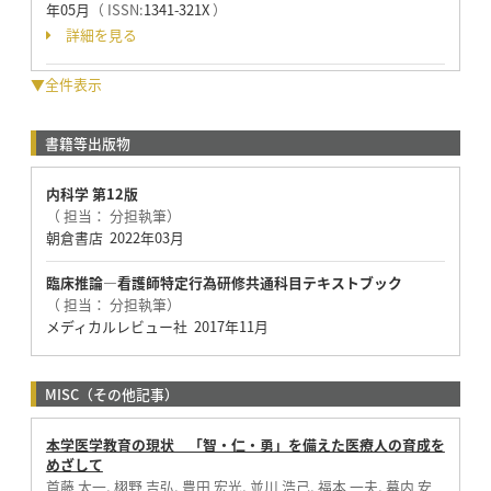
年05月
（ ISSN:
1341-321X
）
詳細を見る
▼全件表示
書籍等出版物
内科学 第12版
（ 担当： 分担執筆）
朝倉書店 2022年03月
臨床推論―看護師特定行為研修共通科目テキストブック
（ 担当： 分担執筆）
メディカルレビュー社 2017年11月
MISC（その他記事）
本学医学教育の現状 「智・仁・勇」を備えた医療人の育成を
めざして
首藤 太一, 栩野 吉弘, 豊田 宏光, 並川 浩己, 福本 一夫, 幕内 安