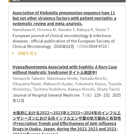
Association of Klebsiella pneumoniae sequence type 11
but not other virulence factors with patient mortality: a
systematic review and meta-analysis.
Namikawa H, Oinuma KI, Kaneko Y, Kakeya H, Shuto T
European journal of clinical microbiology & infectious
diseases : official publication of the European Society of
Clinical Microbiology 2026年02月
（ ISSN:
0934-9723
）
詳細を見る
Hypoalbuminemia Associated with Syphilis: A Rare Case
without Nephrotic Syndrome(タイトル和訳中)
Yamauchi Takeshi, Namikawa Hiroki, Yamada Koichi,
Okuyama Naoki, Makuuchi Ayako, Fukumoto Kazuo, Toyoda
Hiromitsu, Tochino Yoshihiro, Kakeya Hiroshi, Shuto Taichi
Journal of Hospital General Medicine 7 ( 6 ) 229 - 232 2025
年11月
大阪府における2022～2023年と2023～2024年のインフルエ
ンザシーズンにおける抗インフルエンザ薬の処方動向と有効性
(Prescription Trends and Effectiveness of Anti-influenza
Drugs in Osaka, Japan, during the 2022-2023 and 2023-