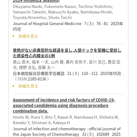
2024 Influenza Seasons)
Okuyama Naoki, Fukumoto Kazuo, Tochino Yoshihiro,
Yamauchi Takeshi, Makuuchi Ayako, Namikawa Hiroki,
Toyoda Hiromitsu, Shuto Taichi
Journal of Hospital General Medicine 7 ( 3 ) 76 - 81 2025年
05月
詳細を見る
発熱がない非典型的な経過を呈し,人間ドックを契機に受診し
た感染性心内膜炎の1例
奥山 直木, 福本 一夫, 山内 健, 幕内 安弥子, 並川 浩己, 豊田 宏
光, 栩野 吉弘, 首藤 太一
日本病院総合診療医学会雑誌 21 ( 3 ) 110 - 112 2025年05月
（ ISSN:
2185-8136
）
詳細を見る
Assessment of incidence and risk factors of COVID-19-
associated candidemia using diagnosis procedure
combination data.
Imoto W, Ihara Y, Bito T, Kawai R, Namikawa H, Shibata W,
Kaneko Y, Shintani A, Kakeya H
Journal of infection and chemotherapy : official journal of
the Japan Society of Chemotherapy 31 ( 5 ) 102689 2025