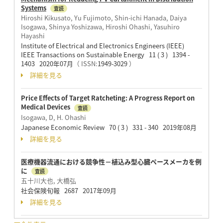
Systems
査読
Hiroshi Kikusato, Yu Fujimoto, Shin-ichi Hanada, Daiya
Isogawa, Shinya Yoshizawa, Hiroshi Ohashi, Yasuhiro
Hayashi
Institute of Electrical and Electronics Engineers (IEEE)
IEEE Transactions on Sustainable Energy 11 ( 3 ) 1394 -
1403 2020年07月
（ ISSN:
1949-3029
）
詳細を見る
Price Effects of Target Ratcheting: A Progress Report on
Medical Devices
査読
Isogawa, D, H. Ohashi
Japanese Economic Review 70 ( 3 ) 331 - 340 2019年08月
詳細を見る
医療機器流通における競争性－植込み型心臓ペースメーカを例
に
査読
五十川大也, 大橋弘
社会保険旬報 2687 2017年09月
詳細を見る