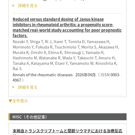
詳細を見る
Reduced versus standard dosing of Janus kinase
inhibitors in rheumatoid arthritis: a propensity score-
matched real-world study accounting for poor prognostic
factors.
Nozaki Y, Shiga T, Ri J, Itami T, Tomita D, Yamazawa H,
Morimoto Y, Fukuda R, Tsuchimoto T, Morita S, Akazawa H,
Murata K, Onishi A, Ebina K, Shirasugi I, Yamada H,
Hashimoto M, Watanabe R, Wada Y, Takeuchi T, Amuro H,
Tanaka A, Katayama M, Etani Y, Yamamoto W, Kinoshita K,
Rai S
Annals of the rheumatic diseases 2026年04月
（ ISSN:
0003-
4967
）
詳細を見る
▼全件表示
MISC（その他記事）
末梢血トランスクリプトームと関節リウマチにおける治療反応