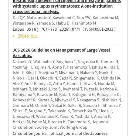
Relationship between sarcopenia and lifestyle in patients
with systemic lupus erythematosus: A one-institution
cross-sectional analysis.
Dai QY, Matsumoto Y, Kawakami C, Sun YW, Katsushima M,
Watanabe R, Yamada S, Habu D, Hashimoto M
Lupus 35 ( 8 ) 767 - 778 2026年07月
（ ISSN:
0961-2033
）
詳細を見る
JCS 2026 Guideline on Management of Large Vessel
Vasculitis.
Nakaoka Y, Watanabe Y, Sugihara T, Nagasaka K, Tamura N,
Yoshifuji H, Yajima N, Aono F, Hashimoto T, Ishizu A, Iida T,
Ishii T, Kiko T, Maejima Y, Miyamae T, Nakano Y, Nanki T,
Niiro H, Ota H, Okochi N, Sada K, Shigematsu K, Uchida HA,
Abe Y, Aoki-Kamiya C, Arita Y, Handa T, Hiwa R, Honda M,
Ishihara R, Ishizaki J, Ito S, Iwahashi T, Iwata N, Kadoba K,
Kamiyama Y, Kawazoe M, Kida T, Kidoguchi G, Kobayashi D,
Kobayashi K, Kurata A, Miyawaki Y, Nakagama S, Nishioka N,
Onimaru M, Onishi Y, Sakai R, Sakai R, Sanada H, Shimizu Y,
Shirai T, Sugano E, Takahashi K, Tamechika SY, Ueda J,
Umezawa N, Watanabe R, Yanai R, Yoshida T, Amano K,
Harigai M, Isobe M, Kitaoka H, Tanemoto K, Japanese
Circulation Society Joint Working Group
Circulation journal : official journal of the Japanese