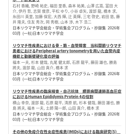
石村 香織, 野崎 祐史, 福田 里香, 森本 祐美, 山澤 広嵩, 冨田 大
介, 伊丹 哲, 志賀 俊彦, 平松 ゆり, 小谷 卓矢, 渡部 龍, 橋本 求,
糸田川 英里, 加藤 保宏, 大西 輝, 辻 英輝, 三宅 啓史, 岩田 慈, 藤
井 隆夫, 住友 秀次, 岡 秀樹, 山本 渉, 木下 浩二
日本リウマチ学会総会・学術集会プログラム・抄録集 2026年
03月 (一社)日本リウマチ学会
リウマチ性疾患における骨・筋・血管障害 当科関節リウマチ
患者におけるPeripheral artery tonometryを用いた血管内皮
機能と動脈壁硬化度の評価
福本 一夫, 杉本 健哉, 丸尾 健太郎, 石原 龍平, 藤田 雄也, 勝島
將夫, 渡部 龍, 山田 真介, 橋本 求
日本リウマチ学会総会・学術集会プログラム・抄録集 2026年
03月 (一社)日本リウマチ学会
リウマチ性疾患の臨床検査・自己抗体 膠原病関連肺高血圧症
におけるHuman Epididymis Protein 4の役割
横山 幸奈, 渡部 龍, 石原 龍平, 清原 航, 杉本 健哉, 藤田 雄也, 勝
島 將夫, 福本 一夫, 土師 陽一郎, 山田 真介, 橋本 求
日本リウマチ学会総会・学術集会プログラム・抄録集 2026年
03月 (一社)日本リウマチ学会
その他の免疫介在性炎症性疾患(IMIDs)における臨床研究(5)