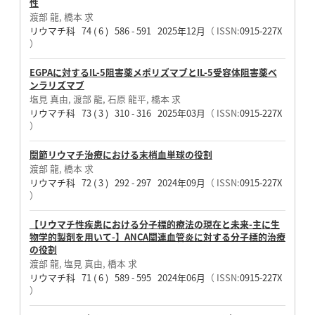
性
渡部 龍, 橋本 求
リウマチ科 74 ( 6 ) 586 - 591 2025年12月
（ ISSN:
0915-227X
）
EGPAに対するIL-5阻害薬メポリズマブとIL-5受容体阻害薬ベ
ンラリズマブ
塩見 真由, 渡部 龍, 石原 龍平, 橋本 求
リウマチ科 73 ( 3 ) 310 - 316 2025年03月
（ ISSN:
0915-227X
）
関節リウマチ治療における末梢血単球の役割
渡部 龍, 橋本 求
リウマチ科 72 ( 3 ) 292 - 297 2024年09月
（ ISSN:
0915-227X
）
【リウマチ性疾患における分子標的療法の現在と未来-主に生
物学的製剤を用いて-】ANCA関連血管炎に対する分子標的治療
の役割
渡部 龍, 塩見 真由, 橋本 求
リウマチ科 71 ( 6 ) 589 - 595 2024年06月
（ ISSN:
0915-227X
）