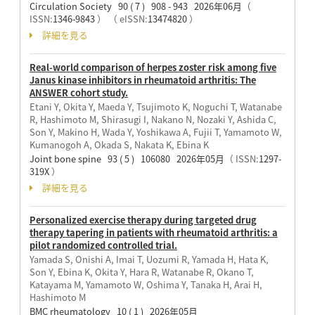
Circulation Society 90 ( 7 ) 908 - 943 2026年06月
（
ISSN:
1346-9843
）
（ eISSN:
13474820
）
詳細を見る
Real-world comparison of herpes zoster risk among five
Janus kinase inhibitors in rheumatoid arthritis: The
ANSWER cohort study.
Etani Y, Okita Y, Maeda Y, Tsujimoto K, Noguchi T, Watanabe
R, Hashimoto M, Shirasugi I, Nakano N, Nozaki Y, Ashida C,
Son Y, Makino H, Wada Y, Yoshikawa A, Fujii T, Yamamoto W,
Kumanogoh A, Okada S, Nakata K, Ebina K
Joint bone spine 93 ( 5 ) 106080 2026年05月
（ ISSN:
1297-
319X
）
詳細を見る
Personalized exercise therapy during targeted drug
therapy tapering in patients with rheumatoid arthritis: a
pilot randomized controlled trial.
Yamada S, Onishi A, Imai T, Uozumi R, Yamada H, Hata K,
Son Y, Ebina K, Okita Y, Hara R, Watanabe R, Okano T,
Katayama M, Yamamoto W, Oshima Y, Tanaka H, Arai H,
Hashimoto M
BMC rheumatology 10 ( 1 ) 2026年05月