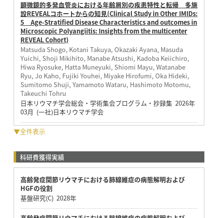
顕微鏡的多発血管炎における年齢層別の疾患特性と転帰 多施
設REVEALコホートからの知見(Clinical Study in Other IMIDs:
5 Age-Stratified Disease Characteristics and outcomes in
Microscopic Polyangiitis: Insights from the multicenter
REVEAL Cohort)
Matsuda Shogo, Kotani Takuya, Okazaki Ayana, Masuda
Yuichi, Shoji Mikihito, Manabe Atsushi, Kadoba Keiichiro,
Hiwa Ryosuke, Hatta Muneyuki, Shiomi Mayu, Watanabe
Ryu, Jo Kaho, Fujiki Youhei, Miyake Hirofumi, Oka Hideki,
Sumitomo Shuji, Yamamoto Wataru, Hashimoto Motomu,
Takeuchi Tohru
日本リウマチ学会総会・学術集会プログラム・抄録集 2026年
03月 (一社)日本リウマチ学会
▼全件表示
科研費獲得実績
高齢発症関節リウマチにおける肺線維症の病態解明および
HGFの役割
基盤研究(C) 2028年
高齢発症関節リウマチにおける肺線維症の病態解明および