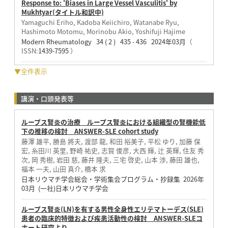
Response to: 'Biases in Large Vessel Vasculitis' by
Mukhtyar(タイトル和訳中)
Yamaguchi Eriho, Kadoba Keiichiro, Watanabe Ryu,
Hashimoto Motomu, Morinobu Akio, Yoshifuji Hajime
Modern Rheumatology 34 ( 2 ) 435 - 436 2024年03月
（
ISSN:
1439-7595
）
▼全件表示
講演・口頭発表等
ループス腎炎の治療 ループス腎炎における組織型の腎機能低
下の推移の検討 ANSWER-SLE cohort study
藤澤 雄平, 勝島 將夫, 渡部 龍, 和田 裕美子, 平松 ゆり, 加藤 保
宏, 糸田川 英里, 野崎 祐史, 志賀 俊彦, 大西 輝, 辻 英輝, 住友 秀
次, 岡 秀樹, 岩田 慈, 藤井 隆夫, 三宅 啓史, 山本 渉, 藤田 雄也,
福本 一夫, 山田 真介, 橋本 求
日本リウマチ学会総会・学術集会プログラム・抄録集 2026年
03月 (一社)日本リウマチ学会
ループス腎炎(LN)を有する男性全身性エリテマトーデス(SLE)
患者の臨床的特徴および疾患活動性の検討 ANSWER-SLEコ
ホート研究より