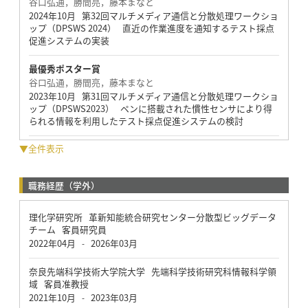
谷口弘通，勝間亮，藤本まなと
2024年10月 第32回マルチメディア通信と分散処理ワークショ
ップ（DPSWS 2024） 直近の作業進度を通知するテスト採点
促進システムの実装
最優秀ポスター賞
谷口弘通，勝間亮，藤本まなと
2023年10月 第31回マルチメディア通信と分散処理ワークショ
ップ（DPSWS2023） ペンに搭載された慣性センサにより得
られる情報を利用したテスト採点促進システムの検討
▼全件表示
職務経歴（学外）
理化学研究所 革新知能統合研究センター分散型ビッグデータ
チーム 客員研究員
2022年04月
2026年03月
-
奈良先端科学技術大学院大学 先端科学技術研究科情報科学領
域 客員准教授
2021年10月
2023年03月
-