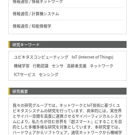
情報通信 / 情報ネットワーク
情報通信 / 計算機システム
情報通信 / 知能情報学
研究キーワード
ユビキタスコンピューティング
IoT (Internet of Things)
機械学習
行動認識
センサ
高齢者支援
ネットワーク
ICTサービス
センシング
研究概要
我々の研究グループでは，ネットワークとIoT技術に基づくユ
ビキタスシステムの研究を行っています．具体的には，実世界
とサイバー空間を高度に連携させるサイバーフィジカルシステ
ムにより，私たちが住む世界を『超スマート』にすることを目
的とした多種多様な研究を対象としています．本研究室では，
ハードウェアからソフトウェア，通信ネットワークから機械学