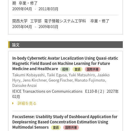
期 卒業・修了
2009年04月
2011年03月
-
関西大学 工学部 電子情報システム工学科 卒業・修了
2005年04月
2009年03月
-
論文
In-body Cybernetic Avatar Localization Using Quasi-static
Magnetic Field Based on Machine Learning for Future
Medicine and Healthcare
招待
査読
国際共著
Takumi Kobayashi, Taiki Egusa, Yuki Matsuhiro, Jaakko
Hyry, Jens Kirchner, Georg Fischer, Manato Fujimoto,
Daisuke Anzai
IEICE Transactions on Communications E110-B ( 2 ) 2027年
02月
詳細を見る
FocusSense: Usability Study of Dashboard Application for
Deeplearning Based Concentration Estimation Using
Multimodal Sensors
査読
国際共著