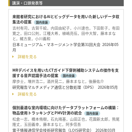
講演・口頭発表等
来館者研究におけるAIとビッグデータを用いた新しいデータ収
集法の提案
国内会議
吉村有司，古賀千絵，内田由紀子，小川達也，下田彰子，有田
寛之，田口公則，江種大希，植嶋亮伍，田中大智，藤本まな
と，緒方泉，小川義和
日本ミュージアム・マネージメント学会第31回大会 2026年05
月
詳細を見る
MRデバイスを用いたCTガイド下穿刺補助システムの操作を支
援する音声認識手法の提案
国内会議
摩歩士，増井浩二，酒井晃二，藤本まなと，後藤佑介
研究報告マルチメディア通信と分散処理（DPS） 2026年05月
詳細を見る
個別最適な室内環境に向けたデータプラットフォームの構築：
物品使用トラッキングとPMV計測の統合
国内会議
松倉一志，橋本侑樹，石丸晴基，山田正也，花園新太郎，熊尾
隆丈，玉田義幸，藤本まなと，阿多信吾
電子情報通信学会技術研究報告（LOIS研究会） 2026年03月