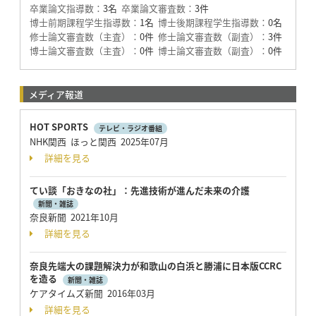
卒業論文指導数：
3名
卒業論文審査数：
3件
博士前期課程学生指導数：
1名
博士後期課程学生指導数：
0名
修士論文審査数（主査）：
0件
修士論文審査数（副査）：
3件
博士論文審査数（主査）：
0件
博士論文審査数（副査）：
0件
メディア報道
HOT SPORTS
テレビ・ラジオ番組
NHK関西 ほっと関西 2025年07月
詳細を見る
てい談「おきなの社」：先進技術が進んだ未来の介護
新聞・雑誌
奈良新聞 2021年10月
詳細を見る
奈良先端大の課題解決力が和歌山の白浜と勝浦に日本版CCRC
を造る
新聞・雑誌
ケアタイムズ新聞 2016年03月
詳細を見る