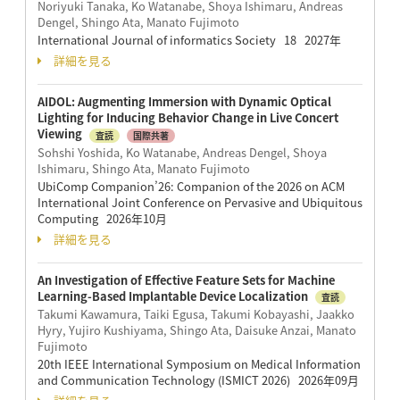
Noriyuki Tanaka, Ko Watanabe, Shoya Ishimaru, Andreas
Dengel, Shingo Ata, Manato Fujimoto
International Journal of informatics Society 18 2027年
詳細を見る
AIDOL: Augmenting Immersion with Dynamic Optical
Lighting for Inducing Behavior Change in Live Concert
Viewing
査読
国際共著
Sohshi Yoshida, Ko Watanabe, Andreas Dengel, Shoya
Ishimaru, Shingo Ata, Manato Fujimoto
UbiComp Companion’26: Companion of the 2026 on ACM
International Joint Conference on Pervasive and Ubiquitous
Computing 2026年10月
詳細を見る
An Investigation of Effective Feature Sets for Machine
Learning-Based Implantable Device Localization
査読
Takumi Kawamura, Taiki Egusa, Takumi Kobayashi, Jaakko
Hyry, Yujiro Kushiyama, Shingo Ata, Daisuke Anzai, Manato
Fujimoto
20th IEEE International Symposium on Medical Information
and Communication Technology (ISMICT 2026) 2026年09月