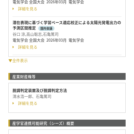
電気学会 全国大会 2026年03月 電気学会
詳細を見る
潜在表現に基づく学習ベース適応校正による太陽光発電出力の
予測区間推定
国内会議
谷口 涼,高山聡志,石亀篤司
電気学会 全国大会 2026年03月 電気学会
詳細を見る
▼全件表示
産業財産権等
脱調判定装置及び脱調判定方法
清水浩一郎、石亀篤司
詳細を見る
産学官連携可能研究（シーズ）概要