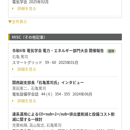
電気学会 2025年02月
詳細を見る
▼全件表示
MISC（その他記事）
令和6年 電気学会 電力・エネルギー部門大会 開催報告
招待
石亀 篤司
スマートグリッド 59 - 60 2025年01月
詳細を見る
関西副支部長「石亀篤司氏」インタビュー
黒田憲二，石亀篤司
電気設備学会誌 44 ( 6 ) 354 - 355 2024年06月
詳細を見る
連系運用によるCO<sub>2</sub>排出量削減と設備コスト削
減に関する一検討
見寳祐輝, 高山聡志, 石亀篤司