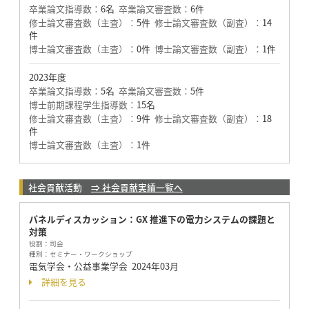
卒業論文指導数：
6名
卒業論文審査数：
6件
修士論文審査数（主査）：
5件
修士論文審査数（副査）：
14
件
博士論文審査数（主査）：
0件
博士論文審査数（副査）：
1件
2023年度
卒業論文指導数：
5名
卒業論文審査数：
5件
博士前期課程学生指導数：
15名
修士論文審査数（主査）：
9件
修士論文審査数（副査）：
18
件
博士論文審査数（主査）：
1件
社会貢献活動
⇒ 社会貢献実績一覧へ
パネルディスカッション：GX 推進下の電力システムの課題と
対策
役割：
司会
種別：
セミナー・ワークショップ
電気学会・公益事業学会
2024年03月
詳細を見る