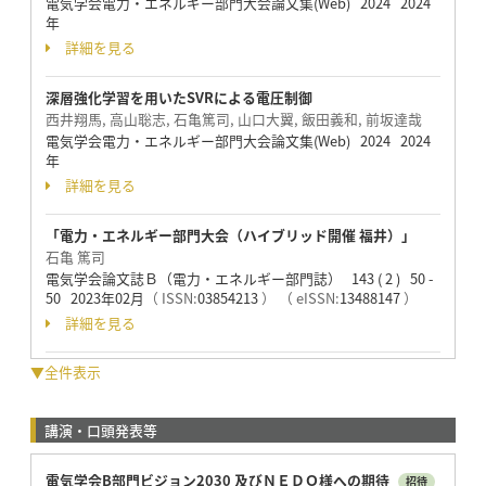
電気学会電力・エネルギー部門大会論文集(Web) 2024 2024
年
詳細を見る
深層強化学習を用いたSVRによる電圧制御
西井翔馬, 高山聡志, 石亀篤司, 山口大翼, 飯田義和, 前坂達哉
電気学会電力・エネルギー部門大会論文集(Web) 2024 2024
年
詳細を見る
「電力・エネルギー部門大会（ハイブリッド開催 福井）」
石亀 篤司
電気学会論文誌Ｂ（電力・エネルギー部門誌） 143 ( 2 ) 50 -
50 2023年02月
（ ISSN:
03854213
）
（ eISSN:
13488147
）
詳細を見る
▼全件表示
講演・口頭発表等
電気学会B部門ビジョン2030 及びＮＥＤＯ様への期待
招待