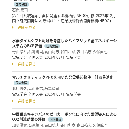
国内会議
石亀 篤司
第１回系統連系事業に関連する機構内 NEDO研修 2022年12月
国立研究開発法人 新ｴﾈﾙｷﾞｰ・産業技術総合開発機構(NEDO)
詳細を見る
水素タイムシフト報酬を考慮したハイブリッド蓄エネルギーシ
ステムのBCP評価
国内会議
青山悠斗,石亀篤司,高山聡志,谷口和彦,森田祐志,久保直也
電気学会 全国大会 2026年03月 電気学会
詳細を見る
マルチクリティックPPOを用いた発電機起動停止計画最適化
国内会議
北川勝久,高山聡志,石亀篤司
電気学会 全国大会 2026年03月 電気学会
詳細を見る
中百舌鳥キャンパスのゼロカーボン化に向けた設備導入による
CO2削減効果の評価
国内会議
加藤優貴,石亀篤司,高山聡志,谷口和彦,森田祐志,久保直也