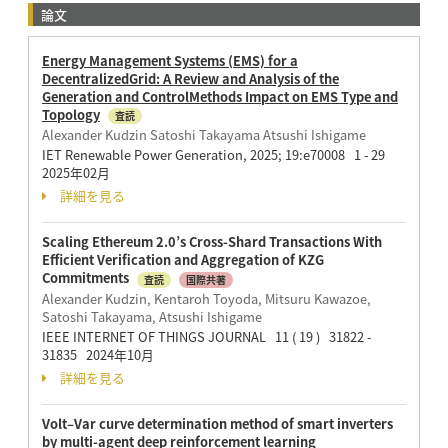
論文
Energy Management Systems (EMS) for a
DecentralizedGrid: A Review and Analysis of the
Generation and ControlMethods Impact on EMS Type and
Topology
査読
Alexander Kudzin Satoshi Takayama Atsushi Ishigame
IET Renewable Power Generation, 2025; 19:e70008 1 - 29
2025年02月
詳細を見る
Scaling Ethereum 2.0’s Cross-Shard Transactions With
Efficient Verification and Aggregation of KZG
Commitments
査読
国際共著
Alexander Kudzin, Kentaroh Toyoda, Mitsuru Kawazoe,
Satoshi Takayama, Atsushi Ishigame
IEEE INTERNET OF THINGS JOURNAL 11 ( 19 ) 31822 -
31835 2024年10月
詳細を見る
Volt–Var curve determination method of smart inverters
by multi-agent deep reinforcement learning