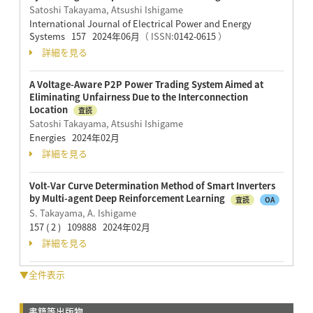
Satoshi Takayama, Atsushi Ishigame
International Journal of Electrical Power and Energy
Systems 157 2024年06月
（ ISSN:
0142-0615
）
詳細を見る
A Voltage-Aware P2P Power Trading System Aimed at
Eliminating Unfairness Due to the Interconnection
Location
査読
Satoshi Takayama, Atsushi Ishigame
Energies 2024年02月
詳細を見る
Volt-Var Curve Determination Method of Smart Inverters
by Multi-agent Deep Reinforcement Learning
査読
OA
S. Takayama, A. Ishigame
157 ( 2 ) 109888 2024年02月
詳細を見る
▼全件表示
書籍等出版物