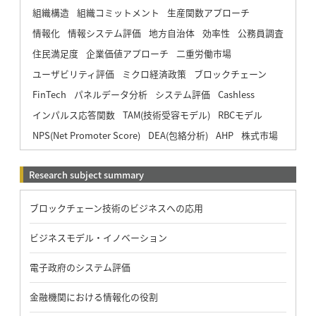
組織構造
組織コミットメント
生産関数アプローチ
情報化
情報システム評価
地方自治体
効率性
公務員調査
住民満足度
企業価値アプローチ
二重労働市場
ユーザビリティ評価
ミクロ経済政策
ブロックチェーン
FinTech
パネルデータ分析
システム評価
Cashless
インパルス応答関数
TAM(技術受容モデル)
RBCモデル
NPS(Net Promoter Score)
DEA(包絡分析)
AHP
株式市場
Research subject summary
ブロックチェーン技術のビジネスへの応用
ビジネスモデル・イノベーション
電子政府のシステム評価
金融機関における情報化の役割