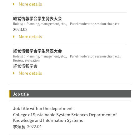
More details
経営情報学会学生発表大会
Role(s)： Planning, management, etc., Panel moderator, session chair, etc.
2023.02
More details
経営情報学会学生発表大会
Role(s)： Planning, management, etc., Panel moderator, session chair, etc.,
Review, evaluation
経営情報学会
More details
Job title
Job title within the department
College of Sustainable System Sciences Department of
Knowledge and Information Systems
学類長
2022.04