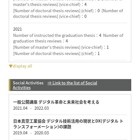
master's thesis reviews] (vice-chief)：
4
[Number of doctoral thesis reviews] (chief)：
0
[Number of
doctoral thesis reviews] (vice-chief)：
0
2021
Number of instructed the graduation thesis：
4
Number of
graduation thesis reviews：
4
[Number of master's thesis reviews] (vice-chief)：
1
[Number of doctoral thesis reviews] (chief)：
1
▼display all
Social Activities
⇒ Link to the list of Social
Activities
一般公開講座 デジタル革命と未来社会を考える
2021.04
2022.03
-
日本真空工業協会 デジタル技術活用の現状とDX(デジタル ト
ランスフォーメーション)の課題
2019.04
2020.03
-