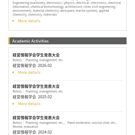
Engineering (machinery, electronics / physics, electrical / electronics, electrical
information, chemical biotechnology, architecture, cities (civil engineering /
environment), material chemistry, aerospace, marine systems, applied
chemistry, chemistry, materials)
More details
Academic Activities
経営情報学会学生発表大会
Role(s)： Planning, management, etc.
経営情報学会
2026.02
More details
経営情報学会学生発表大会
Role(s)： Planning, management, etc.
経営情報学会
2025.02
More details
経営情報学会学生発表大会
Role(s)： Planning, management, etc., Panel moderator, session chair, etc.,
Review, evaluation
経営情報学会
2024.02