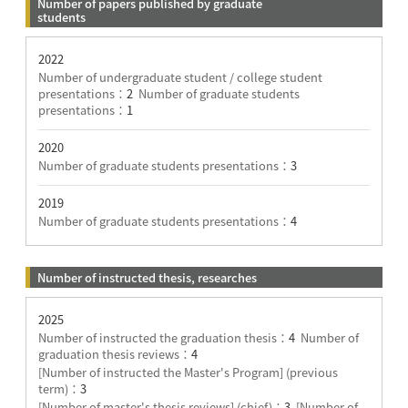
Number of papers published by graduate
students
2022
Number of undergraduate student / college student
presentations：
2
Number of graduate students
presentations：
1
2020
Number of graduate students presentations：
3
2019
Number of graduate students presentations：
4
Number of instructed thesis, researches
2025
Number of instructed the graduation thesis：
4
Number of
graduation thesis reviews：
4
[Number of instructed the Master's Program] (previous
term)：
3
[Number of master's thesis reviews] (chief)：
3
[Number of