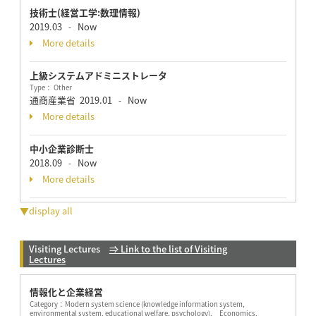
技術士(経営工学:数理情報)
2019.03
Now
-
More details
上級システムアドミニストレータ
Type： Other
通商産業省
2019.01
Now
-
More details
中小企業診断士
2018.09
Now
-
More details
▼display all
Visiting Lectures
⇒ Link to the list of Visiting
Lectures
情報化と企業経営
Category：
Modern system science (knowledge information system,
environmental system, educational welfare, psychology), Economics,