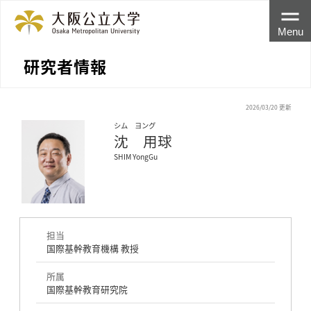
Menu
研究者情報
2026/03/20 更新
シム ヨング
沈 用球
SHIM YongGu
担当
国際基幹教育機構 教授
所属
国際基幹教育研究院