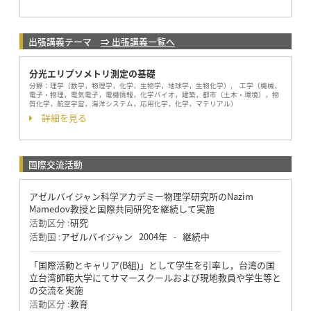
出張講義テーマ
⇒ 出張講義一覧へ
分光エリプソメトリ測定の基礎
分野：
理学（数学，物理学，化学，生物学，地球学，生物化学）, 工学（機械，
電子・物理，電気電子，電機情報，化学バイオ，建築，都市（土木・環境），物
質化学，航空宇宙，海洋システム，応用化学，化学，マテリアル）
詳細を見る
国際交流活動
アゼルバイジャン科学アカデミー物理学研究所のNazim
Mamedov教授と国際共同研究を継続して実施
活動区分 :
研究
活動国 :
アゼルバイジャン
2004年
継続中
-
「国際活動とキャリア(B組)」として学生を引率し，台湾の国
立台湾師範大学にてサマースクールおよび現地教員や学生等と
の交流を実施
活動区分 :
教育