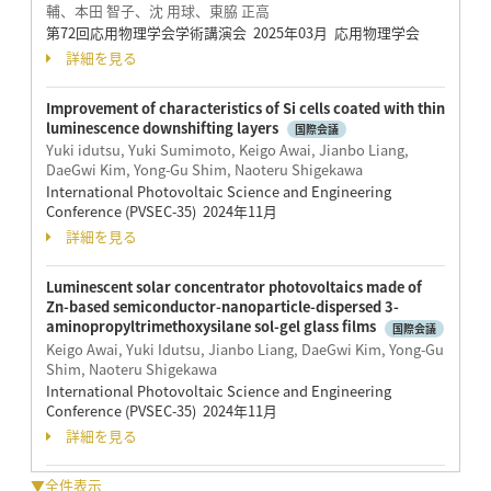
輔、本田 智子、沈 用球、東脇 正高
第72回応用物理学会学術講演会 2025年03月 応用物理学会
詳細を見る
Improvement of characteristics of Si cells coated with thin
luminescence downshifting layers
国際会議
Yuki idutsu, Yuki Sumimoto, Keigo Awai, Jianbo Liang,
DaeGwi Kim, Yong-Gu Shim, Naoteru Shigekawa
International Photovoltaic Science and Engineering
Conference (PVSEC-35) 2024年11月
詳細を見る
Luminescent solar concentrator photovoltaics made of
Zn-based semiconductor-nanoparticle-dispersed 3-
aminopropyltrimethoxysilane sol-gel glass films
国際会議
Keigo Awai, Yuki Idutsu, Jianbo Liang, DaeGwi Kim, Yong-Gu
Shim, Naoteru Shigekawa
International Photovoltaic Science and Engineering
Conference (PVSEC-35) 2024年11月
詳細を見る
▼全件表示