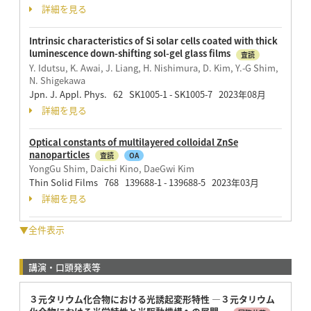
詳細を見る
Intrinsic characteristics of Si solar cells coated with thick
luminescence down-shifting sol-gel glass films
査読
Y. Idutsu, K. Awai, J. Liang, H. Nishimura, D. Kim, Y.-G Shim,
N. Shigekawa
Jpn. J. Appl. Phys. 62 SK1005-1 - SK1005-7 2023年08月
詳細を見る
Optical constants of multilayered colloidal ZnSe
nanoparticles
査読
OA
YongGu Shim, Daichi Kino, DaeGwi Kim
Thin Solid Films 768 139688-1 - 139688-5 2023年03月
詳細を見る
▼全件表示
講演・口頭発表等
３元タリウム化合物における光誘起変形特性 —３元タリウム