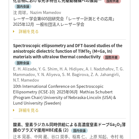
化合物における光学特性と光駆動機構への展開—
国際共著
国内会議
沈 用球，Nazim Mamedov
レーザー学会第605回研究会「レーザー計測とその応⽤」
2025年12月 一般社団法人レーザー学会
詳細を見る
Spectroscopic ellipsometry and DFT-based studies of the
anisotropic dielectric function of TlMTe
(M=Ga, In)
2
materials with ultralow thermal conductivity
国際共著
国際会議
E. H. Alizade, Y. G. Shim, H. A. Hidiyev, A. I. Nadzhafov, T. G.
Mammadov, Y. N. Aliyeva, S. M. Bagirova, Z. A. Jahangirli,
N.T. Mamedov
10th International Conference on Spectroscopic
Ellipsometry (ICSE-10) 2025年06月 Mathias Schubert
(Program Chair) University of Nebraska-Lincoln (USA) &
Lund University (Sweden)
詳細を見る
酸素、窒素ラジカル同時供給による高濃度窒素ドープGa
O
薄
2
3
膜のプラズマ援用MBE成長 (2)
国内会議
辻本 晃基、中岡 蔵、谷口 奨季、稲嶌 仁、上原 知起、寺村 祐