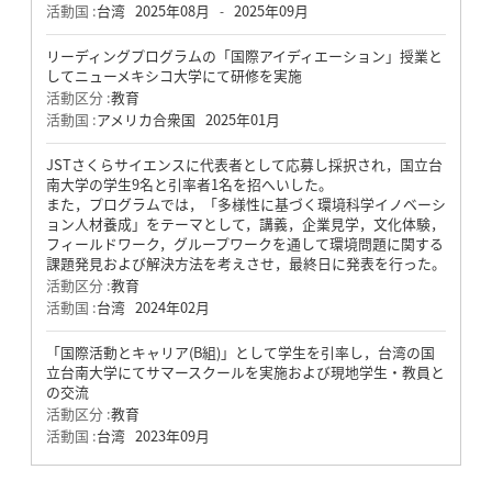
活動国 :
台湾
2025年08月
2025年09月
-
リーディングプログラムの「国際アイディエーション」授業と
してニューメキシコ大学にて研修を実施
活動区分 :
教育
活動国 :
アメリカ合衆国
2025年01月
JSTさくらサイエンスに代表者として応募し採択され，国立台
南大学の学生9名と引率者1名を招へいした。
また，プログラムでは，「多様性に基づく環境科学イノベーシ
ョン人材養成」をテーマとして，講義，企業見学，文化体験，
フィールドワーク，グループワークを通して環境問題に関する
課題発見および解決方法を考えさせ，最終日に発表を行った。
活動区分 :
教育
活動国 :
台湾
2024年02月
「国際活動とキャリア(B組)」として学生を引率し，台湾の国
立台南大学にてサマースクールを実施および現地学生・教員と
の交流
活動区分 :
教育
活動国 :
台湾
2023年09月