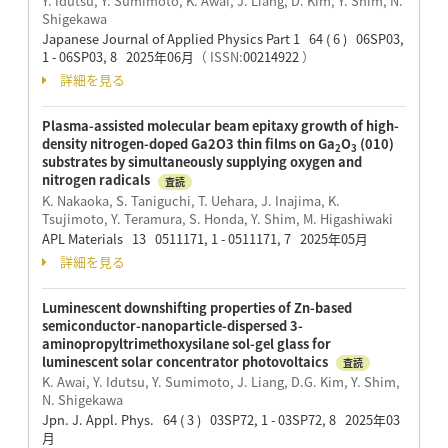
Y. Idutsu, Y. Sumimoto, K. Awai, J. Liang, D. Kim, Y. Shim, N.
Shigekawa
Japanese Journal of Applied Physics Part 1 64 ( 6 ) 06SP03,
1 - 06SP03, 8 2025年06月
（ ISSN:
00214922
）
詳細を見る
Plasma-assisted molecular beam epitaxy growth of high-
density nitrogen-doped Ga2O3 thin films on Ga
O
(010)
2
3
substrates by simultaneously supplying oxygen and
nitrogen radicals
査読
K. Nakaoka, S. Taniguchi, T. Uehara, J. Inajima, K.
Tsujimoto, Y. Teramura, S. Honda, Y. Shim, M. Higashiwaki
APL Materials 13 0511171, 1 - 0511171, 7 2025年05月
詳細を見る
Luminescent downshifting properties of Zn-based
semiconductor-nanoparticle-dispersed 3-
aminopropyltrimethoxysilane sol-gel glass for
luminescent solar concentrator photovoltaics
査読
K. Awai, Y. Idutsu, Y. Sumimoto, J. Liang, D.G. Kim, Y. Shim,
N. Shigekawa
Jpn. J. Appl. Phys. 64 ( 3 ) 03SP72, 1 - 03SP72, 8 2025年03
月