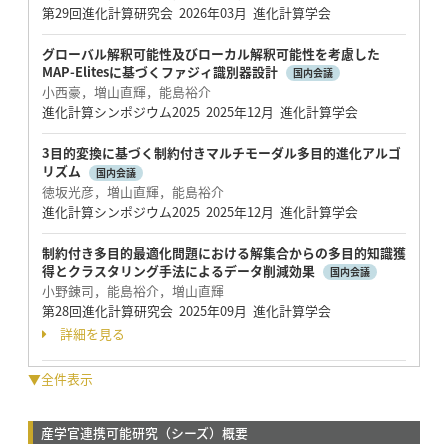
第29回進化計算研究会 2026年03月 進化計算学会
グローバル解釈可能性及びローカル解釈可能性を考慮した
MAP-Elitesに基づくファジィ識別器設計
国内会議
小西豪，増山直輝，能島裕介
進化計算シンポジウム2025 2025年12月 進化計算学会
3目的変換に基づく制約付きマルチモーダル多目的進化アルゴ
リズム
国内会議
徳坂光彦，増山直輝，能島裕介
進化計算シンポジウム2025 2025年12月 進化計算学会
制約付き多目的最適化問題における解集合からの多目的知識獲
得とクラスタリング手法によるデータ削減効果
国内会議
小野錬司，能島裕介，増山直輝
第28回進化計算研究会 2025年09月 進化計算学会
詳細を見る
▼全件表示
産学官連携可能研究（シーズ）概要