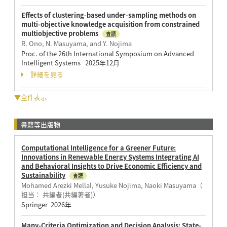
Effects of clustering-based under-sampling methods on
multi-objective knowledge acquisition from constrained
multiobjective problems
査読
R. Ono, N. Masuyama, and Y. Nojima
Proc. of the 26th International Symposium on Advanced
Intelligent Systems 2025年12月
詳細を見る
▼全件表示
書籍等出版物
Computational Intelligence for a Greener Future:
Innovations in Renewable Energy Systems Integrating AI
and Behavioral Insights to Drive Economic Efficiency and
Sustainability
査読
Mohamed Arezki Mellal, Yusuke Nojima, Naoki Masuyama（
担当： 共編者(共編著者)）
Springer 2026年
Many-Criteria Optimization and Decision Analysis: State-