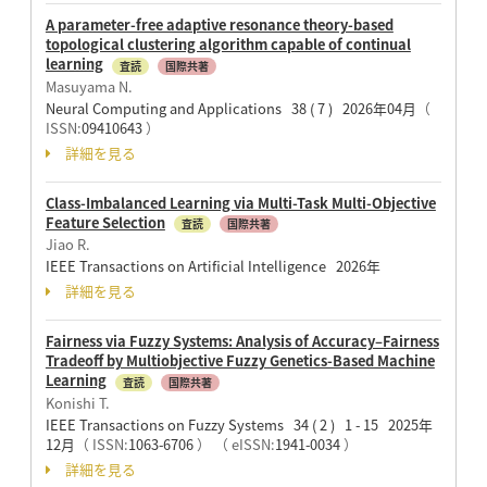
A parameter-free adaptive resonance theory-based
topological clustering algorithm capable of continual
learning
査読
国際共著
Masuyama N.
Neural Computing and Applications 38 ( 7 ) 2026年04月
（
ISSN:
09410643
）
詳細を見る
Class-Imbalanced Learning via Multi-Task Multi-Objective
Feature Selection
査読
国際共著
Jiao R.
IEEE Transactions on Artificial Intelligence 2026年
詳細を見る
Fairness via Fuzzy Systems: Analysis of Accuracy–Fairness
Tradeoff by Multiobjective Fuzzy Genetics-Based Machine
Learning
査読
国際共著
Konishi T.
IEEE Transactions on Fuzzy Systems 34 ( 2 ) 1 - 15 2025年
12月
（ ISSN:
1063-6706
）
（ eISSN:
1941-0034
）
詳細を見る