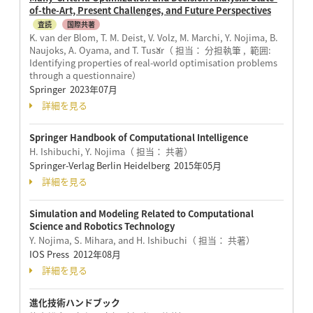
of-the-Art, Present Challenges, and Future Perspectives
査読
国際共著
K. van der Blom, T. M. Deist, V. Volz, M. Marchi, Y. Nojima, B.
Naujoks, A. Oyama, and T. Tušar（ 担当： 分担執筆 , 範囲:
Identifying properties of real-world optimisation problems
through a questionnaire）
Springer 2023年07月
詳細を見る
Springer Handbook of Computational Intelligence
H. Ishibuchi, Y. Nojima（ 担当： 共著）
Springer-Verlag Berlin Heidelberg 2015年05月
詳細を見る
Simulation and Modeling Related to Computational
Science and Robotics Technology
Y. Nojima, S. Mihara, and H. Ishibuchi（ 担当： 共著）
IOS Press 2012年08月
詳細を見る
進化技術ハンドブック