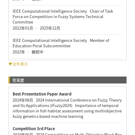
IEEE Computational Intelligence Society Chair of Task
Force on Competition in Fuzzy Systems Technical
Committee
2022年01月
2025年12月
-
IEEE Computational Intelligence Society Member of
Education Poral Subcommittee
2022年
継続中
-
▼全件表示
受賞歴
Best Presentation Paper Award
2024年08月 2024 International Conference on Fuzzy Theory
and Its Applications (iFuzzy2024) Importance of temporal
information in fish habitat assessment using multiobjective
fuzzy genetics-based machine learning
Competition 3rd Place
2024年06月 2024 Competition on Multi-Objective Black-Box