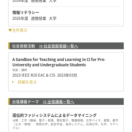
2026年度 週間授業 大学
情報リテラシー
2026年度 週間授業 大学
▼全件表示
社会貢献活動
⇒ 社会貢献実績一覧へ
A Sandbox for Teaching and Learning in CI for Pre-
University and Undergraduate Students
役割：
講師
2023 IEEE R10 EAC & CIS
2023年03月
詳細を見る
出張講義テーマ
⇒ 出張講義一覧へ
遺伝的ファジィシステムによるデータマイニング
分野：
工学（機械，電子・物理，電気電子，電機情報，化学バイオ，建築，都市
（土木・環境），物質化学，航空宇宙，海洋システム，応用化学，化学，マテリ
アル）