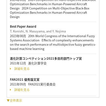
Optimization Benchmarks in Human-Powered Aircraft
Design 2024 Competition on Multi-Objective Black-Box
Optimization Benchmarks in Human-Powered Aircraft
Design
Best Paper Award
T. Konishi, N. Masuyama, and Y. Nojima
2023年08月 20th World Congress of the International Fuzzy
Systems Association Effects of complexity enhancements
on the search performance of multiobjective fuzzy genetics-
based machine learning
進化計算コンペティション2021多目的部門トップ賞
2021年12月 進化計算学会
詳細を見る
FAN2021 優秀論文賞
2021年09月 FAN2021実行委員会
詳細を見る
▼全件表示