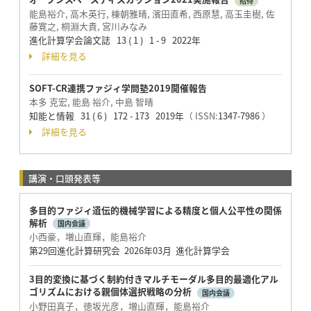
招待
能島裕介, 高木英行, 棟朝雅晴, 濱田直希, 西原慧, 高玉圭樹, 佐
藤寛之, 桐淵大貴, 宮川みなみ
進化計算学会論文誌 13 ( 1 ) 1 - 9 2022年
詳細を見る
SOFT-CR連携ファジィ学問塾2019開催報告
本多 克宏, 能島 裕介, 中島 智晴
知能と情報 31 ( 6 ) 172 - 173 2019年
（ ISSN:
1347-7986
）
詳細を見る
講演・口頭発表等
多目的ファジィ遺伝的機械学習による精度と個人公平性の関係
解析
国内会議
小西豪，増山直輝，能島裕介
第29回進化計算研究会 2026年03月 進化計算学会
3目的変換に基づく制約付きマルチモーダル多目的最適化アル
ゴリズムにおける親個体選択戦略の分析
国内会議
小野田真子，徳坂光彦，増山直輝，能島裕介