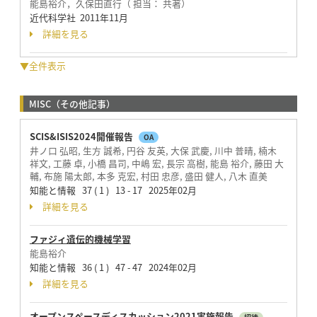
能島裕介，久保田直行（ 担当： 共著）
近代科学社 2011年11月
詳細を見る
▼全件表示
MISC（その他記事）
SCIS&ISIS2024開催報告
OA
井ノ口 弘昭, 生方 誠希, 円谷 友英, 大保 武慶, 川中 普晴, 楠木
祥文, 工藤 卓, 小橋 昌司, 中嶋 宏, 長宗 高樹, 能島 裕介, 藤田 大
輔, 布施 陽太郎, 本多 克宏, 村田 忠彦, 盛田 健人, 八木 直美
知能と情報 37 ( 1 ) 13 - 17 2025年02月
詳細を見る
ファジィ遺伝的機械学習
能島裕介
知能と情報 36 ( 1 ) 47 - 47 2024年02月
詳細を見る
オープンスペースディスカッション2021実施報告