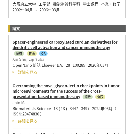
大阪府立大学 工学部 機能物質科学科 学士課程 卒業・修了
2002年04月
2006年03月
-
論文
Spacer-engineered carboxylated curdlan derivatives for
dendritic cell activation and cancer immunotherapy
招待
査読
OA
Xin Shu, Eiji Yuba
OpenNano 雑誌 Elsevier B.V. 28 100289 2026年03月
詳細を見る
Overcoming the novel glycan-lectin checkpoints in tumor
microenvironments for the success of the cross-
presentation-based immunotherapy
招待
査読
Jain M.
Biomaterials Science 13 ( 13 ) 3447 - 3497 2025年06月
（
ISSN:
20474830
）
詳細を見る