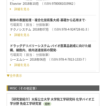
Elsevier 2018年10月
（ ISBN:
9780081019962
）
詳細を見る
粉体の表面処理・複合化技術集大成-基礎から応用まで-
弓場英司（ 担当： 分担執筆）
テクノシステム 2018年07月
（ ISBN:
978-4-924728-81-3
）
詳細を見る
ドラッグデリバリーシステム-バイオ医薬品創成に向けた組
織、細胞内、核内送達技術の開発-
弓場英司（ 担当： 分担執筆）
シーエムシー 2018年06月
（ ISBN:
978-4-7813-1333-7
）
詳細を見る
▼全件表示
MISC（その他記事）
【研究室紹介】大阪公立大学 大学院工学研究科 化学バイオ工
学分野 免疫工学研究室
招待