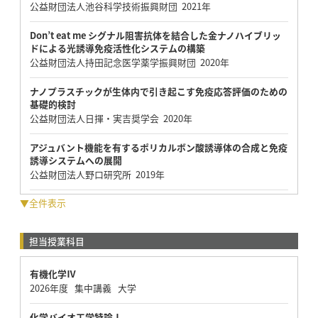
公益財団法人池谷科学技術振興財団 2021年
Don’t eat me シグナル阻害抗体を結合した金ナノハイブリッ
ドによる光誘導免疫活性化システムの構築
公益財団法人持田記念医学薬学振興財団 2020年
ナノプラスチックが生体内で引き起こす免疫応答評価のための
基礎的検討
公益財団法人日揮・実吉奨学会 2020年
アジュバント機能を有するポリカルボン酸誘導体の合成と免疫
誘導システムへの展開
公益財団法人野口研究所 2019年
▼全件表示
担当授業科目
有機化学Ⅳ
2026年度 集中講義 大学
化学バイオ工学特論Ⅰ