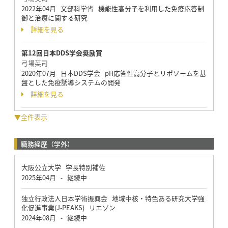
2022年04月 文部科学省 機能性高分子を利用した免疫応答制
御と治療に関する研究
詳細を見る
第12回日本DDS学会奨励賞
弓場英司
2020年07月 日本DDS学会 pH応答性高分子とリポソームを基
盤とした免疫誘導システムの開発
詳細を見る
▼全件表示
職務経歴（学外）
大阪公立大学 学長特別補佐
2025年04月
継続中
-
独立行政法人日本学術振興会 地域中核・特色ある研究大学強
化促進事業(J-PEAKS) リエゾン
2024年08月
継続中
-