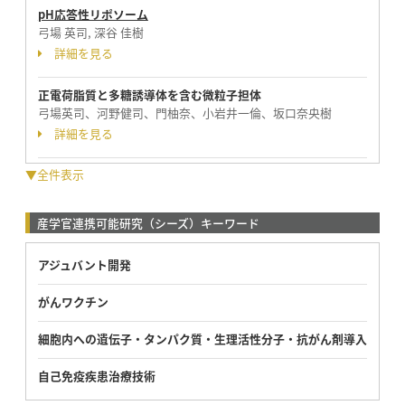
pH応答性リポソーム
弓場 英司, 深谷 佳樹
詳細を見る
正電荷脂質と多糖誘導体を含む微粒子担体
弓場英司、河野健司、門柚奈、小岩井一倫、坂口奈央樹
詳細を見る
▼全件表示
産学官連携可能研究（シーズ）キーワード
アジュバント開発
がんワクチン
細胞内への遺伝子・タンパク質・生理活性分子・抗がん剤導入
自己免疫疾患治療技術