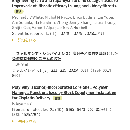
Engineering IL-10 and rapamycin to bind collagen leads to
improved anti fibrotic efficacy in lung and kidney fibrosis.
査読
Michael J V White, Michal M Raczy, Erica Budina, Eiji Yuba,
Ani Solanki, Ha-Na Shim, Zheng Jenny Zhang, Laura T Gray,
Shijie Cao, Aaron T Alpar, Jeffrey A Hubbell
Scientific reports 15 ( 1 ) 13279 - 13279 2025年04月
詳細を見る
【ファルマシア・シンバイオシス】高分子と脂質を基盤とした
免疫応答制御システムの設計
弓場 英司
ファルマシア 61 ( 3 ) 211 - 215 2025年03月
（ ISSN:
0014-
8601
）
Poly(vinyl alcohol)-Incorporated Core-Shell Polymer
Nanogels Functionalized by Block Copolymer Installation
for Cisplatin Delivery
査読
Kitayama Y.
Biomacromolecules 25 ( 10 ) 6465 - 6473 2024年09月
（
ISSN:
15257797
）
詳細を見る