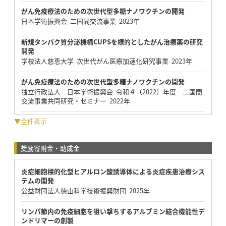
がん免疫療法のための次世代型多糖ナノワクチンの開発
日本学術振興会 二国間交流事業 2023年
新規タンパク質分泌機構CUPSを標的としたがん治療薬の研究
開発
学校法人慈恵大学 次世代がん医療加速化研究事業 2023年
がん免疫療法のための次世代型多糖ナノワクチンの開発
独立行政法人 日本学術振興会 令和４（2022）年度 二国間
交流事業共同研究・セミナー 2022年
▼全件表示
奨励寄附金・助成金
炎症細胞標的化型ヒアルロン酸誘導体による炎症疾患治療シス
テムの開発
公益財団法人徳山科学技術振興財団 2025年
リンパ節内の免疫細胞を狙い撃ちするアルブミン結合機能性デ
ンドリマーの創製