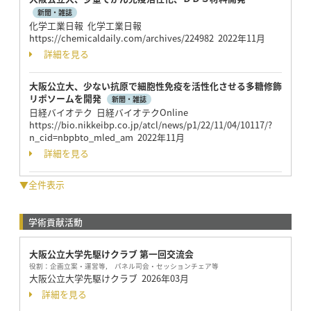
新聞・雑誌
化学工業日報 化学工業日報
https://chemicaldaily.com/archives/224982 2022年11月
詳細を見る
大阪公立大、少ない抗原で細胞性免疫を活性化させる多糖修飾
リポソームを開発
新聞・雑誌
日経バイオテク 日経バイオテクOnline
https://bio.nikkeibp.co.jp/atcl/news/p1/22/11/04/10117/?
n_cid=nbpbto_mled_am 2022年11月
詳細を見る
▼全件表示
学術貢献活動
大阪公立大学先駆けクラブ 第一回交流会
役割：
企画立案・運営等, パネル司会・セッションチェア等
大阪公立大学先駆けクラブ
2026年03月
詳細を見る