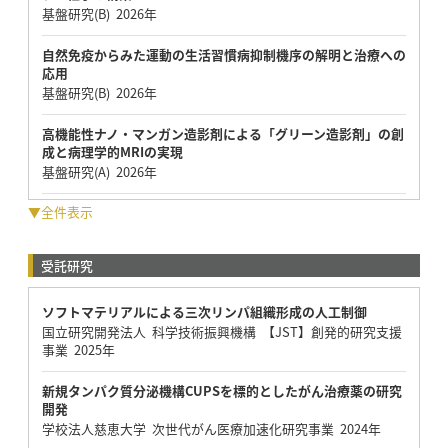
基盤研究(B) 2026年
自然免疫からみた運動の生活習慣病抑制機序の解明と治療への
応用
基盤研究(B) 2026年
高機能性ナノ・マンガン造影剤による「グリーン造影剤」の創
成と病理学的MRIの実現
基盤研究(A) 2026年
▼全件表示
受託研究
ソフトマテリアルによる三次リンパ組織形成の人工制御
国立研究開発法人 科学技術振興機構 【JST】創発的研究支援
事業 2025年
新規タンパク質分泌機構CUPSを標的としたがん治療薬の研究
開発
学校法人慈恵大学 次世代がん医療加速化研究事業 2024年