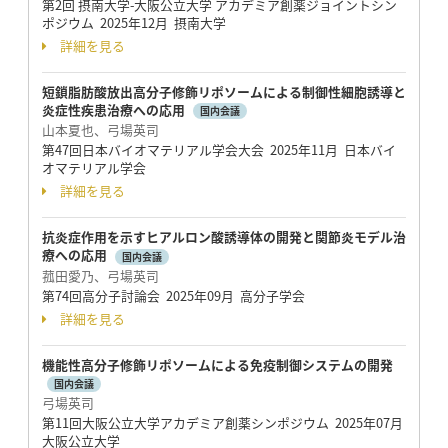
第2回 摂南大学-大阪公立大学 アカデミア創薬ジョイントシン
ポジウム 2025年12月 摂南大学
詳細を見る
短鎖脂肪酸放出高分子修飾リポソームによる制御性細胞誘導と
炎症性疾患治療への応用
国内会議
山本夏也、弓場英司
第47回日本バイオマテリアル学会大会 2025年11月 日本バイ
オマテリアル学会
詳細を見る
抗炎症作用を示すヒアルロン酸誘導体の開発と関節炎モデル治
療への応用
国内会議
菰田愛乃、弓場英司
第74回高分子討論会 2025年09月 高分子学会
詳細を見る
機能性高分子修飾リポソームによる免疫制御システムの開発
国内会議
弓場英司
第11回大阪公立大学アカデミア創薬シンポジウム 2025年07月
大阪公立大学