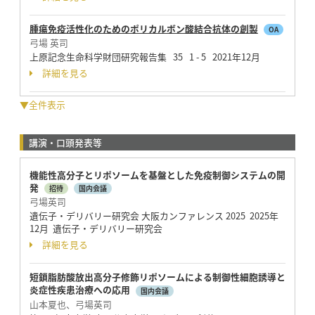
腫瘍免疫活性化のためのポリカルボン酸結合抗体の創製
OA
弓場 英司
上原記念生命科学財団研究報告集 35 1 - 5 2021年12月
詳細を見る
▼全件表示
講演・口頭発表等
機能性高分子とリポソームを基盤とした免疫制御システムの開
発
招待
国内会議
弓場英司
遺伝子・デリバリー研究会 大阪カンファレンス 2025 2025年
12月 遺伝子・デリバリー研究会
詳細を見る
短鎖脂肪酸放出高分子修飾リポソームによる制御性細胞誘導と
炎症性疾患治療への応用
国内会議
山本夏也、弓場英司