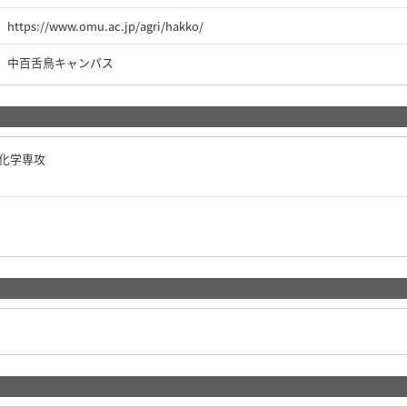
https://www.omu.ac.jp/agri/hakko/
中百舌鳥キャンパス
能化学専攻
）