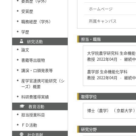
委員歴（学外）
◆
ホームページ
受賞歴
◆
所属キャンパス
職務経歴（学外）
◆
学歴
◆
担当・職階
研究活動
論文
◆
大学院農学研究科 生命機
教授
2022年04月
継続中
-
書籍等出版物
◆
講演・口頭発表等
◆
農学部 生命機能化学科
教授
2022年04月
継続中
-
産学官連携可能研究（シ
◆
ーズ）概要
取得学位
科研費獲得実績
◆
教育活動
博士（農学） （ 京都大学 
担当授業科目
◆
ＦＤ活動
◆
研究分野
社会貢献