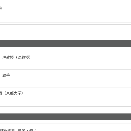
究会
 准教授（助教授）
 助手
員（京都大学）
士課程後期 卒業・修了