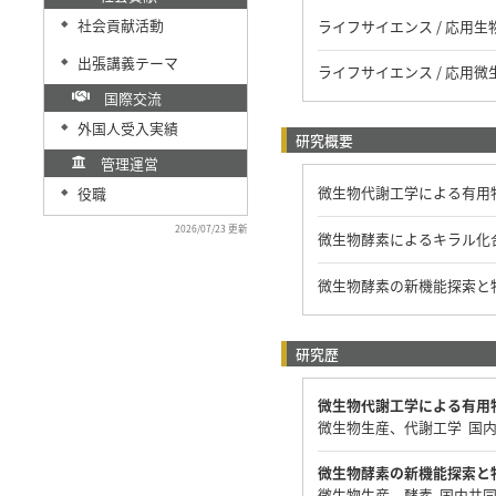
社会貢献活動
ライフサイエンス / 応用生
◆
出張講義テーマ
◆
ライフサイエンス / 応用微
国際交流
外国人受入実績
◆
研究概要
管理運営
微生物代謝工学による有用
役職
◆
2026/07/23 更新
微生物酵素によるキラル化
微生物酵素の新機能探索と
研究歴
微生物代謝工学による有用
微生物生産、代謝工学 国
微生物酵素の新機能探索と
微生物生産、酵素 国内共