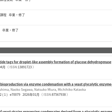
士課程 卒業・修了
 卒業・修了
ptide tags for droplet-like assembly formation of glucose dehydrogenase
年04月
（ ISSN:
13891723
）
bioproduction via enzyme condensation with a yeast glycolytic enzyme-
ashima, Naoko Segawa, Natsuko Miura, Michihiko Kataoka
42 ( 1 ) e70079 2026年01月
（ ISSN:
87567938
）
f yeast strains expressing condensates derived from a glycolytic enzyme