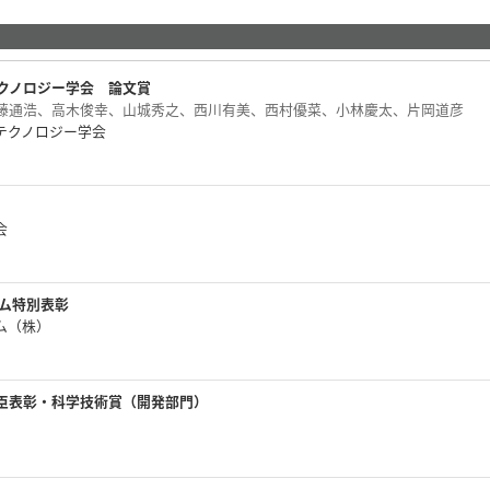
テクノロジー学会 論文賞
藤通浩、高木俊幸、山城秀之、西川有美、西村優菜、小林慶太、片岡道彦
オテクノロジー学会
学会
ウム特別表彰
イム（株）
臣表彰・科学技術賞（開発部門）