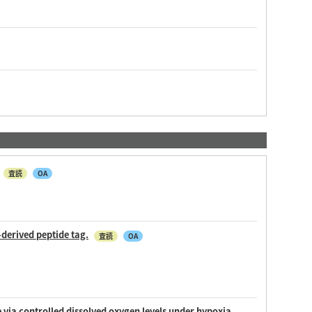
査読
OA
derived peptide tag.
査読
OA
 via controlled dissolved oxygen levels under hypoxia.