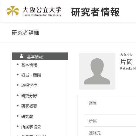
研究者情報
研究者詳細
カタオカ 
基本情報
片岡
基本情報
◆
Kataoka M
担当・職階
◆
取得学位
◆
研究分野
◆
担当
研究概要
◆
研究歴
◆
所属
所属学協会
◆
連絡先