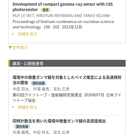
Development of compact gamma-ray sensor with CdS
photoresistor
査読
HUY LE VIET, HIROYUKI MIYAMARU AND TAKAO KOJIMA
Proceedings of Vietnam conference on nucldear science
and technology 198 - 203 2022年12月
詳細を見る
▼全件表示
講演・口頭発表等
環境中の微量ガンマ線を対象としたベイズ推定による高速検知
法の開発
国内会議
中田 将太、市場 颯馬、宮丸 広幸
第63回アイソトープ・放射線研究発表会 2026年07月 日本アイ
ソトープ協会
詳細を見る
同時計数法を用いた環境中微量ガンマ線の高感度検出
国内会議
市場 颯馬、中田 将太、宮丸 広幸