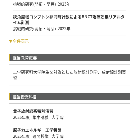
挑戦的研究(開拓・萌芽) 2023年
狭角度域コンプトン非同時計数によるBNCT治療効果リアルタ
イム計測
挑戦的研究(開拓・萌芽) 2022年
▼全件表示
担当教育概要
工学研究科大学院生を対象とした放射線計測学、放射線計測実
習
担当授業科目
量子放射線系特別演習
2026年度 集中講義 大学院
原子力エネルギー工学特論
2026年度 週間授業 大学院