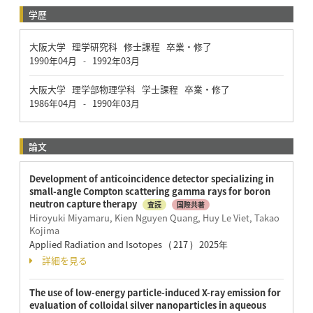
学歴
大阪大学 理学研究科 修士課程 卒業・修了
1990年04月
1992年03月
-
大阪大学 理学部物理学科 学士課程 卒業・修了
1986年04月
1990年03月
-
論文
Development of anticoincidence detector specializing in
small-angle Compton scattering gamma rays for boron
neutron capture therapy
査読
国際共著
Hiroyuki Miyamaru, Kien Nguyen Quang, Huy Le Viet, Takao
Kojima
Applied Radiation and Isotopes ( 217 ) 2025年
詳細を見る
The use of low-energy particle-induced X-ray emission for
evaluation of colloidal silver nanoparticles in aqueous