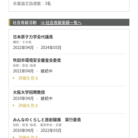
卒業論文指導数：
3名
社会貢献活動
⇒ 社会貢献実績一覧へ
日本原子力学会代議員
種別：
その他
2022年04月
2024年03月
-
吹田市環境安全審査会委員
役割：
助言･指導
2021年04月
継続中
-
詳細を見る
大阪大学招聘教授
2019年04月
継続中
-
詳細を見る
みんなのくらしと放射線展 実行委員
役割：
助言･指導, 運営参加・支援
2010年04月
2022年03月
-
詳細を見る