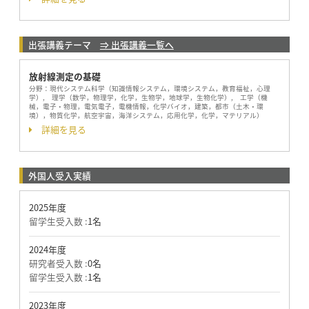
出張講義テーマ
⇒ 出張講義一覧へ
放射線測定の基礎
分野：
現代システム科学（知識情報システム，環境システム，教育福祉，心理
学）, 理学（数学，物理学，化学，生物学，地球学，生物化学）, 工学（機
械，電子・物理，電気電子，電機情報，化学バイオ，建築，都市（土木・環
境），物質化学，航空宇宙，海洋システム，応用化学，化学，マテリアル）
詳細を見る
外国人受入実績
2025年度
留学生受入数 :
1名
2024年度
研究者受入数 :
0名
留学生受入数 :
1名
2023年度