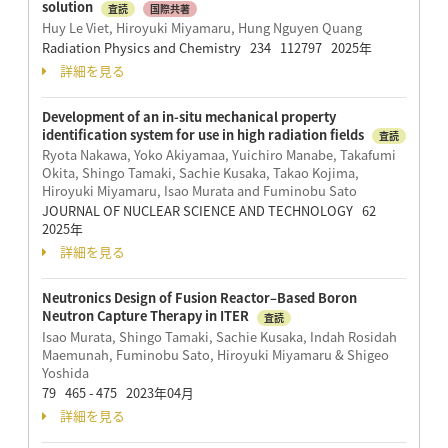
solution
査読
国際共著
Huy Le Viet, Hiroyuki Miyamaru, Hung Nguyen Quang
Radiation Physics and Chemistry 234 112797 2025年
詳細を見る
Development of an in-situ mechanical property
identification system for use in high radiation fields
査読
Ryota Nakawa, Yoko Akiyamaa, Yuichiro Manabe, Takafumi
Okita, Shingo Tamaki, Sachie Kusaka, Takao Kojima,
Hiroyuki Miyamaru, Isao Murata and Fuminobu Sato
JOURNAL OF NUCLEAR SCIENCE AND TECHNOLOGY 62
2025年
詳細を見る
Neutronics Design of Fusion Reactor–Based Boron
Neutron Capture Therapy in ITER
査読
Isao Murata, Shingo Tamaki, Sachie Kusaka, Indah Rosidah
Maemunah, Fuminobu Sato, Hiroyuki Miyamaru & Shigeo
Yoshida
79 465 - 475 2023年04月
詳細を見る