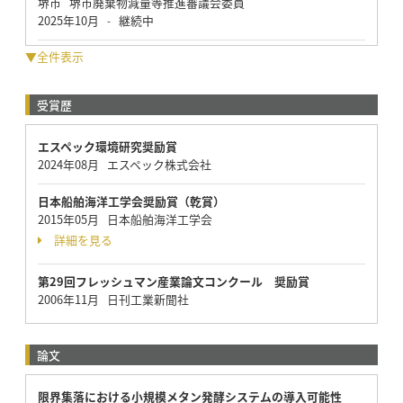
堺市 堺市廃棄物減量等推進審議会委員
2025年10月
継続中
-
▼全件表示
受賞歴
エスペック環境研究奨励賞
2024年08月 エスペック株式会社
日本船舶海洋工学会奨励賞（乾賞）
2015年05月 日本船舶海洋工学会
詳細を見る
第29回フレッシュマン産業論文コンクール 奨励賞
2006年11月 日刊工業新聞社
論文
限界集落における小規模メタン発酵システムの導入可能性