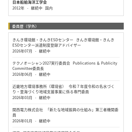
日本船舶海洋工学会
2012年
継続中
国内
-
委員歴（学外）
きんき環境館・きんきESDセンター きんき環境館・きんき
ESDセンター派遣制度登録アドバイザー
2026年07月
継続中
-
テクノオーシャン2027実行委員会 Publications ＆ Publicity
Committee委員長
2026年06月
継続中
-
近畿地方環境事務所（環境省） 令和７年度令和の名水づく
り・里海づくり地域支援事業に係る専門委員
2026年03月
継続中
-
関西電力株式会社 「新たな地域振興の仕組み」第三者機関委
員
2026年01月
継続中
-