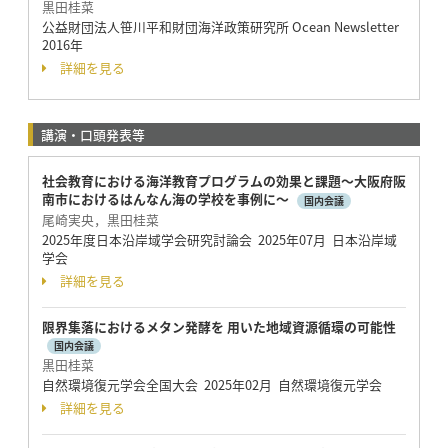
黒田桂菜
公益財団法人笹川平和財団海洋政策研究所 Ocean Newsletter
2016年
詳細を見る
講演・口頭発表等
社会教育における海洋教育プログラムの効果と課題～大阪府阪
南市におけるはんなん海の学校を事例に～
国内会議
尾崎実央，黒田桂菜
2025年度日本沿岸域学会研究討論会 2025年07月 日本沿岸域
学会
詳細を見る
限界集落におけるメタン発酵を 用いた地域資源循環の可能性
国内会議
黒田桂菜
自然環境復元学会全国大会 2025年02月 自然環境復元学会
詳細を見る