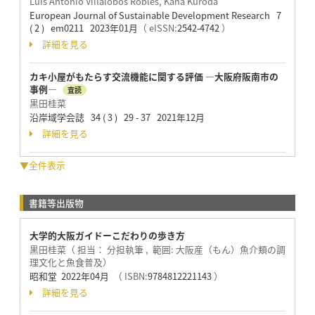
Luis Antonio Villalobos Robles, Kana Kuroda
European Journal of Sustainable Development Research 7
( 2 ) em0211 2023年01月
（ eISSN:
2542-4742
）
詳細を見る
カキ小屋がもたらす交流機能に関する評価 ―大阪府阪南市の
事例―
査読
黒田桂菜
沿岸域学会誌 34 ( 3 ) 29 - 37 2021年12月
詳細を見る
▼全件表示
書籍等出版物
大学的大阪ガイドーこだわりの歩き方
黒田桂菜（ 担当： 分担執筆 , 範囲: 大阪産（もん）魚介類の調
理文化と魚食普及）
昭和堂 2022年04月
（ ISBN:
9784812221143
）
詳細を見る