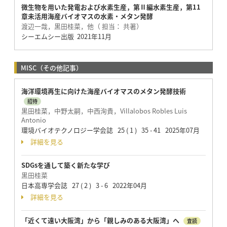
微生物を用いた発電および水素生産，第Ⅱ編水素生産，第11
章未活用海産バイオマスの水素・メタン発酵
渡辺一哉，黒田桂菜，他（ 担当： 共著）
シーエムシー出版 2021年11月
MISC（その他記事）
海洋環境再生に向けた海産バイオマスのメタン発酵技術
招待
黒田桂菜，中野太嗣，中西洵貴，Villalobos Robles Luis
Antonio
環境バイオテクノロジー学会誌 25 ( 1 ) 35 - 41 2025年07月
詳細を見る
SDGsを通して築く新たな学び
黒田桂菜
日本高専学会誌 27 ( 2 ) 3 - 6 2022年04月
詳細を見る
「近くて遠い大阪湾」から「親しみのある大阪湾」へ
査読