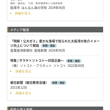
種別：
講演会, 行政・教育機関等との連携事業
阪南市 はんなん海の学校
2024年06月
詳細を見る
メディア報道
「明解！公大ゼミ」豊かな漁場で知られた大阪湾の魚介イメー
ジ向上について解説
新聞・雑誌
産業経済新聞社 産経新聞 2026年06月
特集 | サラヤ×ソトコト～対談企画～
新聞・雑誌
（株）ソトコト・プラネット ソトコト 2022年08月
詳細を見る
朝日新聞（朝日教育会議）
新聞・雑誌
2021年12月
詳細を見る
外国人受入実績