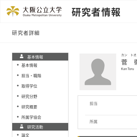
研究者情報
研究者詳細
カン トオ
基本情報
菅 
基本情報
◆
Kan Toru
担当・職階
◆
取得学位
◆
研究分野
◆
担当
研究概要
◆
所属学協会
◆
所属
研究活動
論文
◆