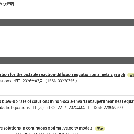
造の解明
ion for the bistable reaction-diffusion equation on a metric graph
査
Equations 457 2026年03月
（ ISSN:
00220396
）
blow-up rate of solutions in non-scale-invariant superlinear heat equa
arabolic Equations 11 ( 3 ) 2185 - 2217 2025年05月
（ ISSN:
22969020
）
ve solutions in continuous optimal velocity models
査読