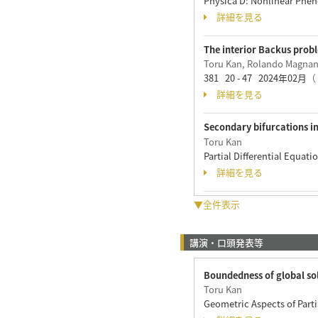
Physica D: Nonlinear P
詳細を見る
The interior Backus probl
Toru Kan, Rolando Magnan
381 20 - 47 2024年02月
（ 
詳細を見る
Secondary bifurcations in
Toru Kan
Partial Differential Equa
詳細を見る
▼全件表示
講演・口頭発表等
Boundedness of global sol
Toru Kan
Geometric Aspects of Part