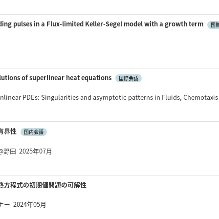
ding pulses in a Flux-limited Keller-Segel model with a growth term
国
月
utions of superlinear heat equations
国際会議
linear PDEs: Singularities and asymptotic patterns in Fluids, Chemota
有界性
国内会議
田 2025年07月
熱方程式の初期値問題の可解性
 2024年05月