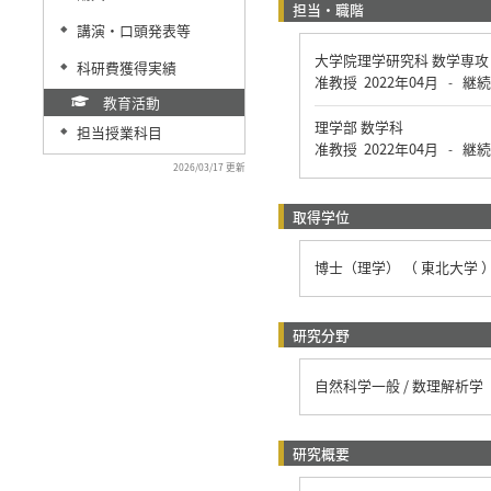
担当・職階
講演・口頭発表等
◆
大学院理学研究科 数学専
科研費獲得実績
◆
准教授
2022年04月
継続
-
教育活動
理学部 数学科
担当授業科目
◆
准教授
2022年04月
継続
-
2026/03/17 更新
取得学位
博士（理学） （ 東北大学 
研究分野
自然科学一般 / 数理解析学
研究概要