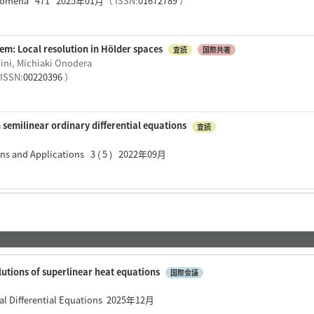
henomena 471 2025年01月
（ ISSN:
01672789
）
em: Local resolution in Hölder spaces
査読
国際共著
ini, Michiaki Onodera
ISSN:
00220396
）
 semilinear ordinary differential equations
査読
tions and Applications 3 ( 5 ) 2022年09月
utions of superlinear heat equations
国際会議
ial Differential Equations 2025年12月