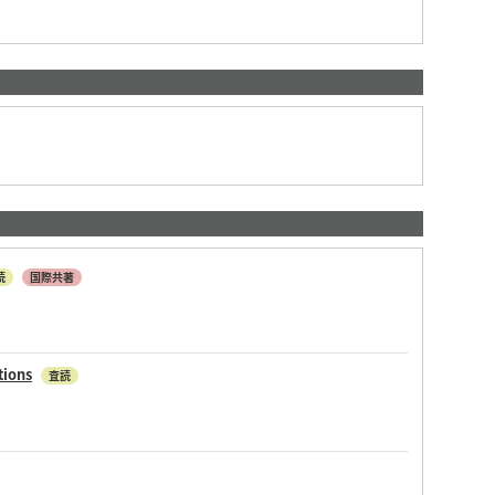
読
国際共著
tions
査読