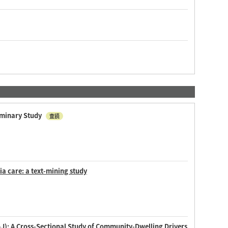
iminary Study
査読
ia care: a text-mining study
ES-J): A Cross-Sectional Study of Community-Dwelling Drivers