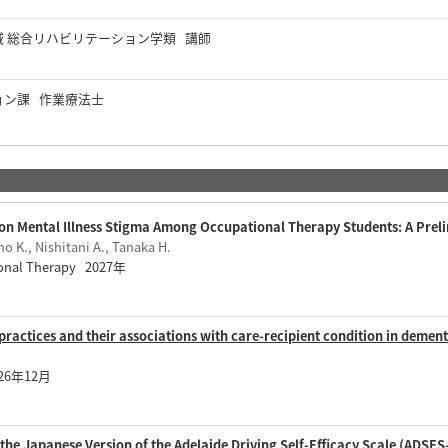
域 総合リハビリテーション学類 講師
ョン課 作業療法士
 on Mental Illness Stigma Among Occupational Therapy Students: A Prel
o K., Nishitani A., Tanaka H.
ional Therapy 2027年
ractices and their associations with care-recipient condition in dement
2026年12月
of the Japanese Version of the Adelaide Driving Self-Efficacy Scale (ADS