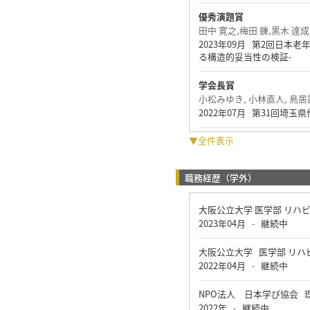
優秀演題賞
田中 寛之,梅田 錬,黒木 達成
2023年09月 第2回日本老年療
る構造的妥当性の検証-
学会長賞
小松みゆき, 小林直人, 鳥居
2022年07月 第31回
▼全件表示
職務経歴（学外）
大阪公立大学 医学部 リハ
2023年04月
継続中
-
大阪公立大学 医学部 リハ
2022年04月
継続中
-
NPO法人 日本学び協会 
2022年
継続中
-