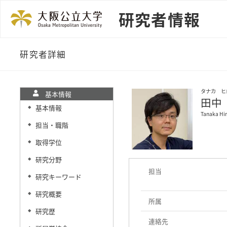
研究者情報
研究者詳細
タナカ ヒ
基本情報
田中
基本情報
◆
Tanaka Hi
担当・職階
◆
取得学位
◆
研究分野
◆
担当
研究キーワード
◆
研究概要
◆
所属
研究歴
◆
連絡先