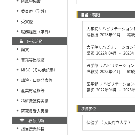
所属学協会
◆
委員歴（学外）
◆
担当・職階
受賞歴
◆
大学院リハビリテーション
職務経歴（学外）
◆
准教授
2023年04月
継続
-
研究活動
大学院リハビリテーション
論文
◆
講師
2022年04月
2023
-
書籍等出版物
◆
医学部 リハビリテーショ
MISC（その他記事）
◆
准教授
2023年04月
継続
-
講演・口頭発表等
◆
医学部 リハビリテーショ
講師
2022年04月
2023
産業財産権等
-
◆
科研費獲得実績
◆
取得学位
研究員受入実績
◆
教育活動
保健学 （ 大阪府立大学 ）
担当授業科目
◆