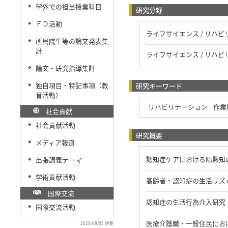
学外での担当授業科目
◆
研究分野
ＦＤ活動
◆
ライフサイエンス / リハ
所属院生等の論文発表集
◆
計
ライフサイエンス / リハビ
論文・研究指導集計
◆
独自項目・特記事項（教
研究キーワード
◆
育活動）
リハビリテーション
作業
社会貢献
社会貢献活動
◆
研究概要
メディア報道
◆
認知症ケアにおける暗黙知
出張講義テーマ
◆
学術貢献活動
◆
高齢者・認知症の生活リズ
国際交流
認知症の生活行為介入研究
国際交流活動
◆
医療介護職・一般住民にお
2026/08/05 更新