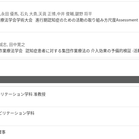
,永田 優馬, 石丸 大貴,天眞 正博,中井 俊輔,鍵野 将平
法学会学術大会 進行期認知症のための活動の取り組み方尺度Assessment Scale for
誠志, 田中寛之
埼玉県作業療法学会 認知症患者に対する集団作業療法の 介入効果の予備的検証 -
ビリテーション学科 准教授
ビリテーション学科
理事