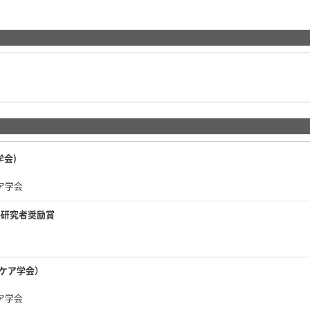
学会)
ケア学会
手研究者奨励賞
症ケア学会）
ケア学会