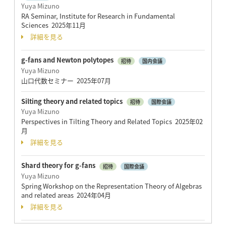
Yuya Mizuno
RA Seminar, Institute for Research in Fundamental
Sciences 2025年11月
詳細を見る
g-fans and Newton polytopes
招待
国内会議
Yuya Mizuno
山口代数セミナー 2025年07月
Silting theory and related topics
招待
国際会議
Yuya Mizuno
Perspectives in Tilting Theory and Related Topics 2025年02
月
詳細を見る
Shard theory for g-fans
招待
国際会議
Yuya Mizuno
Spring Workshop on the Representation Theory of Algebras
and related areas 2024年04月
詳細を見る