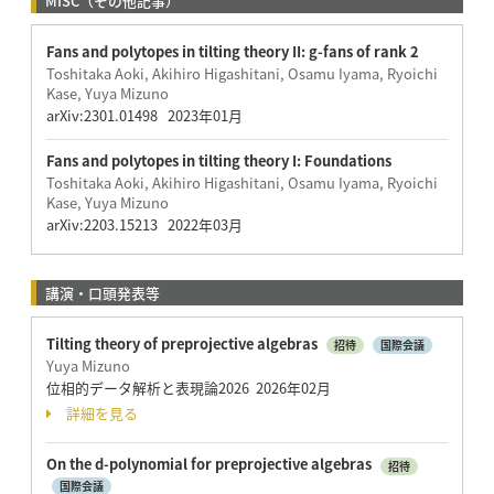
MISC（その他記事）
Fans and polytopes in tilting theory II: g-fans of rank 2
Toshitaka Aoki, Akihiro Higashitani, Osamu Iyama, Ryoichi
Kase, Yuya Mizuno
arXiv:2301.01498 2023年01月
Fans and polytopes in tilting theory I: Foundations
Toshitaka Aoki, Akihiro Higashitani, Osamu Iyama, Ryoichi
Kase, Yuya Mizuno
arXiv:2203.15213 2022年03月
講演・口頭発表等
Tilting theory of preprojective algebras
招待
国際会議
Yuya Mizuno
位相的データ解析と表現論2026 2026年02月
詳細を見る
On the d-polynomial for preprojective algebras
招待
国際会議