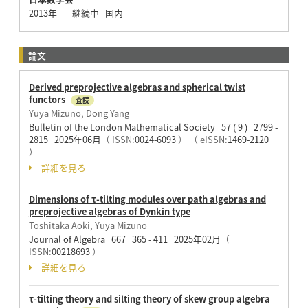
2013年
継続中
国内
-
論文
Derived preprojective algebras and spherical twist
functors
査読
Yuya Mizuno, Dong Yang
Bulletin of the London Mathematical Society 57 ( 9 ) 2799 -
2815 2025年06月
（ ISSN:
0024-6093
）
（ eISSN:
1469-2120
）
詳細を見る
Dimensions of τ-tilting modules over path algebras and
preprojective algebras of Dynkin type
Toshitaka Aoki, Yuya Mizuno
Journal of Algebra 667 365 - 411 2025年02月
（
ISSN:
00218693
）
詳細を見る
τ-tilting theory and silting theory of skew group algebra