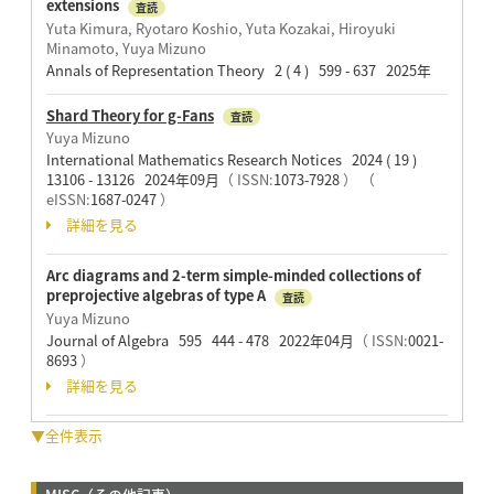
extensions
査読
Yuta Kimura, Ryotaro Koshio, Yuta Kozakai, Hiroyuki
Minamoto, Yuya Mizuno
Annals of Representation Theory 2 ( 4 ) 599 - 637 2025年
Shard Theory for g-Fans
査読
Yuya Mizuno
International Mathematics Research Notices 2024 ( 19 )
13106 - 13126 2024年09月
（ ISSN:
1073-7928
）
（
eISSN:
1687-0247
）
詳細を見る
Arc diagrams and 2-term simple-minded collections of
preprojective algebras of type A
査読
Yuya Mizuno
Journal of Algebra 595 444 - 478 2022年04月
（ ISSN:
0021-
8693
）
詳細を見る
▼全件表示