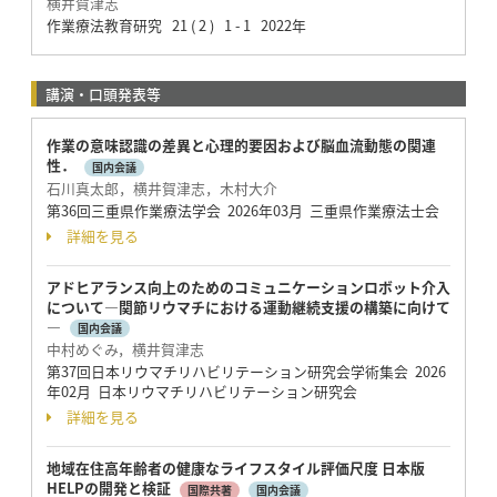
横井賀津志
作業療法教育研究 21 ( 2 ) 1 - 1 2022年
講演・口頭発表等
作業の意味認識の差異と心理的要因および脳血流動態の関連
性．
国内会議
石川真太郎，横井賀津志，木村大介
第36回三重県作業療法学会 2026年03月 三重県作業療法士会
詳細を見る
アドヒアランス向上のためのコミュニケーションロボット介入
について―関節リウマチにおける運動継続支援の構築に向けて
―
国内会議
中村めぐみ，横井賀津志
第37回日本リウマチリハビリテーション研究会学術集会 2026
年02月 日本リウマチリハビリテーション研究会
詳細を見る
地域在住高年齢者の健康なライフスタイル評価尺度 日本版
HELPの開発と検証
国際共著
国内会議