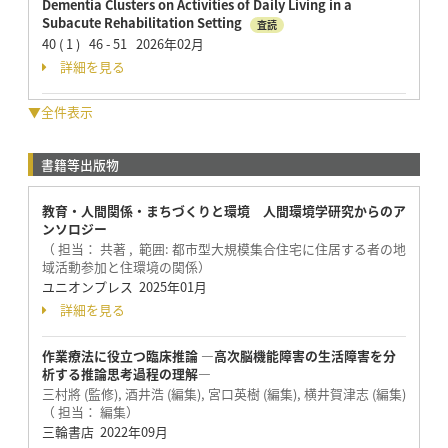
Dementia Clusters on Activities of Daily Living in a
Subacute Rehabilitation Setting
査読
40 ( 1 ) 46 - 51 2026年02月
詳細を見る
▼全件表示
書籍等出版物
教育・人間関係・まちづくりと環境 人間環境学研究からのア
ンソロジー
（ 担当： 共著 , 範囲: 都市型大規模集合住宅に住居する者の地
域活動参加と住環境の関係）
ユニオンプレス 2025年01月
詳細を見る
作業療法に役立つ臨床推論 ―高次脳機能障害の生活障害を分
析する推論思考過程の理解―
三村將 (監修), 酒井浩 (編集), 宮口英樹 (編集), 横井賀津志 (編集)
（ 担当： 編集）
三輪書店 2022年09月