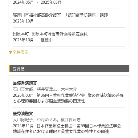
2024年05月
2025年03月
-
寝屋川市福祉部高齢介護室 「認知症予防講座」講師
2023年10月
田原本町 田原本町障害者計画等策定委員
2023年10月
継続中
-
▼全件表示
受賞歴
最優秀演題賞
石川真太郎，横井賀津志，木村大介
2026年03月 第36回三重県作業療法学会 業の意味認識の差異
と心理的要因および脳血流動態の関連性
優秀演題賞
大川阿紀子，中村めぐみ，横井賀津志
2025年11月 日本作業療法士協会 第59回日本作業療法学会
地域在住者における睡眠と最重要作業の特性との関連