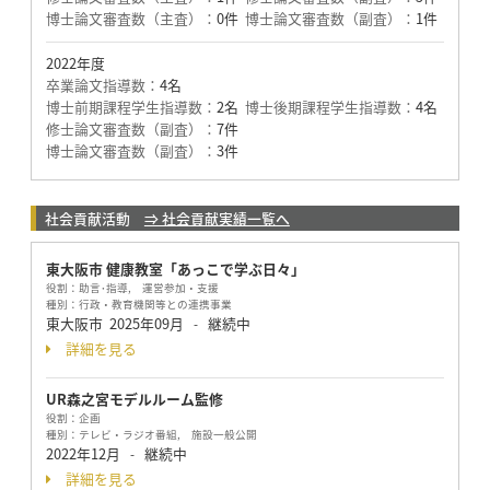
博士論文審査数（主査）：
0件
博士論文審査数（副査）：
1件
2022年度
卒業論文指導数：
4名
博士前期課程学生指導数：
2名
博士後期課程学生指導数：
4名
修士論文審査数（副査）：
7件
博士論文審査数（副査）：
3件
社会貢献活動
⇒ 社会貢献実績一覧へ
東大阪市 健康教室「あっこで学ぶ日々」
役割：
助言･指導, 運営参加・支援
種別：
行政・教育機関等との連携事業
東大阪市
2025年09月
継続中
-
詳細を見る
UR森之宮モデルルーム監修
役割：
企画
種別：
テレビ・ラジオ番組, 施設一般公開
2022年12月
継続中
-
詳細を見る