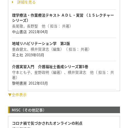
詳細を見る
理学療法・作業療法テキスト ＡＤＬ・実習 （１５レクチャー
シリーズ）
長尾徹，長野聖 他（ 担当： 共著）
中山書店 2021年04月
地域リハビリテーション学 第2版
重森健太、横井賀津志（編集）（ 担当： 共著）
羊土社 2019年03月
介護実習入門 介護福祉士養成シリーズ第5巻
守本とも子、星野政明（編著）、横井賀津志 他（ 担当： 共
著）
黎明書房 2012年03月
▼全件表示
MISC（その他記事）
コロナ禍で気づかされたオンラインの利点