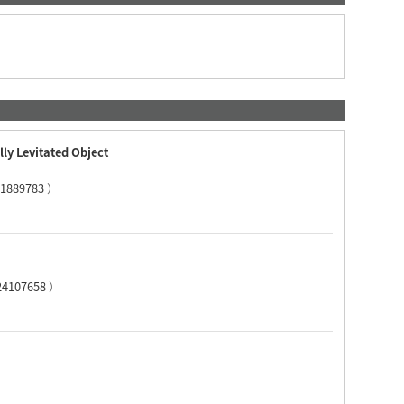
ly Levitated Object
21889783
）
24107658
）