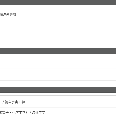
宙海洋系専攻
）
 / 航空宇宙工学
電子・化学工学） / 流体工学