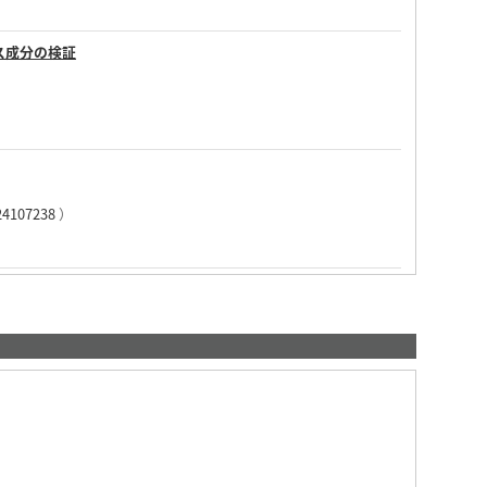
ス成分の検証
24107238
）