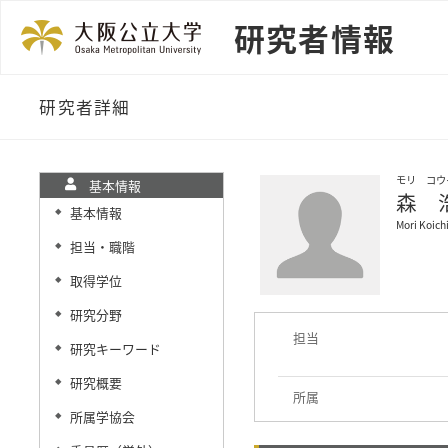
研究者情報
研究者詳細
モリ コウ
基本情報
森 
基本情報
◆
Mori Koich
担当・職階
◆
取得学位
◆
研究分野
◆
担当
研究キーワード
◆
研究概要
◆
所属
所属学協会
◆