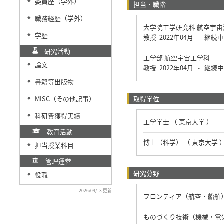
委員歴（学外）
◆
担当・職階
職務経歴（学外）
◆
大学院工学研究科 航空宇
学歴
◆
教授
2022年04月
継続中
-
研究活動
工学部 航空宇宙工学科
論文
◆
教授
2022年04月
継続中
-
書籍等出版物
◆
MISC（その他記事）
取得学位
◆
科研費獲得実績
◆
工学学士 （ 東京大学 ）
教育活動
博士（科学） （ 東京大学 
担当授業科目
◆
管理運営
研究分野
役職
◆
2026/04/13 更新
フロンティア（航空・船舶）
ものづくり技術（機械・電気