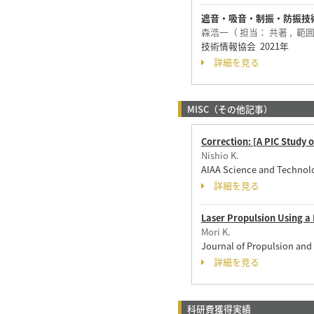
遮音・吸音・制振・防振技
森浩一（ 担当： 共著 , 範
技術情報協会 2021年
詳細を見る
MISC（その他記事）
Correction: [A PIC Study 
Nishio K.
AIAA Science and Technol
詳細を見る
Laser Propulsion Using a
Mori K.
Journal of Propulsion an
詳細を見る
科研費獲得実績