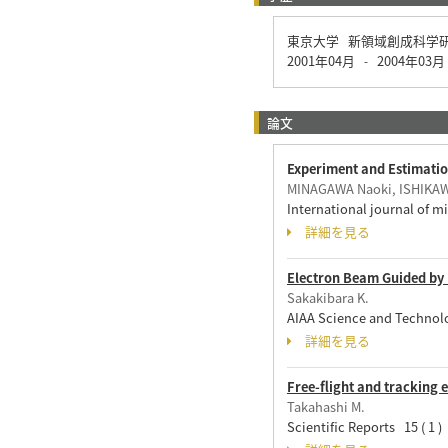
東京大学 新領域創成科学
2001年04月
2004年03月
-
論文
Experiment and Estimation
MINAGAWA Naoki, ISHIKAWA
International journal of 
詳細を見る
Electron Beam Guided by 
Sakakibara K.
AIAA Science and Technol
詳細を見る
Free-flight and tracking 
Takahashi M.
Scientific Reports 15 ( 