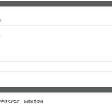
内
外
進先端推進部門 会試編集委員