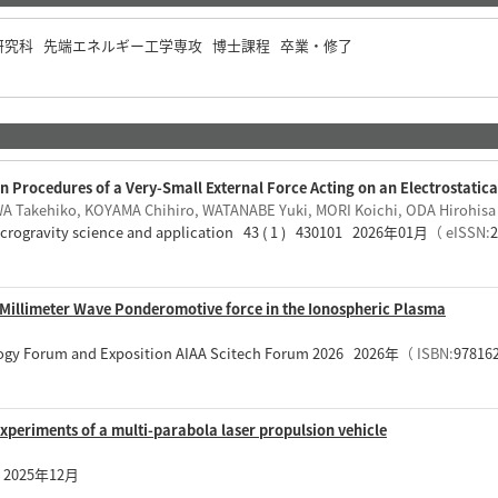
研究科 先端エネルギー工学専攻 博士課程 卒業・修了
 Procedures of a Very-Small External Force Acting on an Electrostatical
 Takehiko, KOYAMA Chihiro, WATANABE Yuki, MORI Koichi, ODA Hirohisa
microgravity science and application 43 ( 1 ) 430101 2026年01月
（ eISSN:
Millimeter Wave Ponderomotive force in the Ionospheric Plasma
ogy Forum and Exposition AIAA Scitech Forum 2026 2026年
（ ISBN:
97816
experiments of a multi-parabola laser propulsion vehicle
1 ) 2025年12月