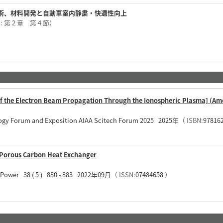
術、材料開発と自動車室内静粛・快適性向上
囲: 第２章 第４節）
of the Electron Beam Propagation Through the Ionospheric Plasma] (Amer
ogy Forum and Exposition AIAA Scitech Forum 2025 2025年
（ ISBN:
97816
 Porous Carbon Heat Exchanger
d Power 38 ( 5 ) 880 - 883 2022年09月
（ ISSN:
07484658
）