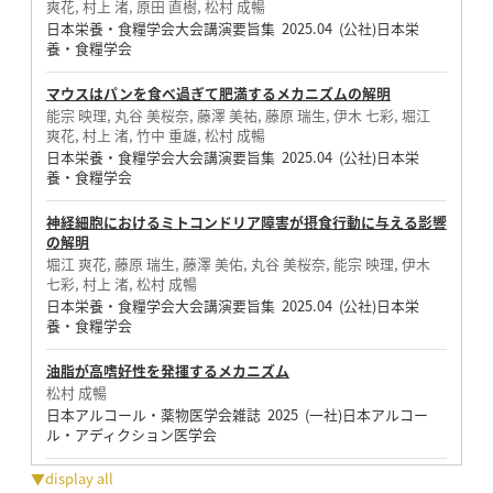
爽花, 村上 渚, 原田 直樹, 松村 成暢
日本栄養・食糧学会大会講演要旨集 2025.04 (公社)日本栄
養・食糧学会
マウスはパンを食べ過ぎて肥満するメカニズムの解明
能宗 映理, 丸谷 美桜奈, 藤澤 美祐, 藤原 瑞生, 伊木 七彩, 堀江
爽花, 村上 渚, 竹中 重雄, 松村 成暢
日本栄養・食糧学会大会講演要旨集 2025.04 (公社)日本栄
養・食糧学会
神経細胞におけるミトコンドリア障害が摂食行動に与える影響
の解明
堀江 爽花, 藤原 瑞生, 藤澤 美佑, 丸谷 美桜奈, 能宗 映理, 伊木
七彩, 村上 渚, 松村 成暢
日本栄養・食糧学会大会講演要旨集 2025.04 (公社)日本栄
養・食糧学会
油脂が高嗜好性を発揮するメカニズム
松村 成暢
日本アルコール・薬物医学会雑誌 2025 (一社)日本アルコー
ル・アディクション医学会
▼display all