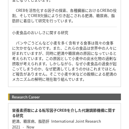
CREBを活性化する因子の探索、各種臓器におけるCREBの役
割、そしてCREB欠損により引き起こされる肥満、糖尿病、脂
肪肝に着目して研究を行っています。
小麦食品のおいしさに関する研究
パンやごうどんなど小麦を多く含有する食事は我々の食事
に欠かせないものです。また、これらの食品は世界中の人々に
好まれていますが、同時に肥満や糖尿病の原因になっていると
考えられています。この原因として小麦中の炭水化物の過剰な
摂取が考えられます。しかしながら、なぜ小麦食品の過食が起
こってしまうのか、なぜ肥満してしまうのかはこれまでほとん
ど報告がありません。そこで小麦や米などの穀類による肥満の
メカニズムの解明に現在取り組んでいます。
Research Career
栄養素摂取による転写因子CREBを介した代謝調節機構に関す
る研究
肥満、糖尿病、脂肪肝 International Joint Research
2021
Now
-