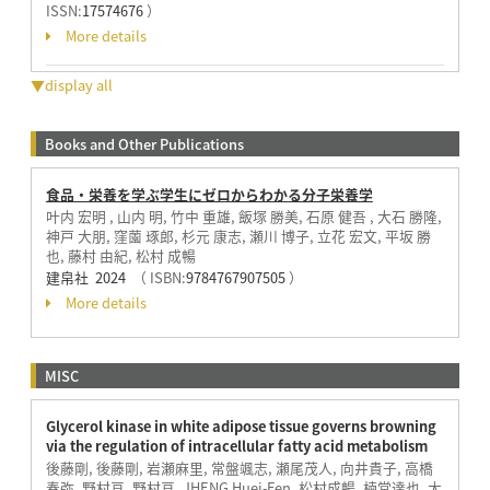
ISSN:
17574676
）
More details
▼display all
Books and Other Publications
食品・栄養を学ぶ学生にゼロからわかる分子栄養学
叶内 宏明 , 山内 明, 竹中 重雄, 飯塚 勝美, 石原 健吾 , 大石 勝隆,
神戸 大朋, 窪薗 琢郎, 杉元 康志, 瀬川 博子, 立花 宏文, 平坂 勝
也, 藤村 由紀, 松村 成暢
建帛社 2024
（ ISBN:
9784767907505
）
More details
MISC
Glycerol kinase in white adipose tissue governs browning
via the regulation of intracellular fatty acid metabolism
後藤剛, 後藤剛, 岩瀬麻里, 常盤颯志, 瀬尾茂人, 向井貴子, 高橋
春弥, 野村亘, 野村亘, JHENG Huei-Fen, 松村成暢, 楠堂達也, 大