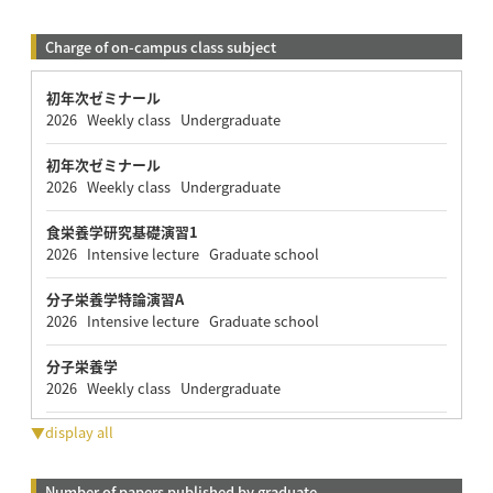
Charge of on-campus class subject
初年次ゼミナール
2026 Weekly class Undergraduate
初年次ゼミナール
2026 Weekly class Undergraduate
食栄養学研究基礎演習1
2026 Intensive lecture Graduate school
分子栄養学特論演習A
2026 Intensive lecture Graduate school
分子栄養学
2026 Weekly class Undergraduate
▼display all
Number of papers published by graduate