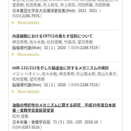
里直樹, 松田秀雄, 井上和生, 井上和生, 河田照雄, 河田照雄
日本農芸化学会大会講演要旨集(Web) 2021 2021
（
ISSN:
2186-7976
）
More details
内皮細胞におけるCRTC2の果たす役割について
神吉秀明, 佐々木勉, 松村成暢, 竹森洋, 望月秀樹
脳循環代謝(Web) 32 ( 1 ) 2020
（ ISSN:
2188-7519
）
More details
miR-132/212を介した脳虚血に対するメガニズムの検討
イエン ハオミン, 佐々木勉, 神吉秀明, 杉山慎太郎, 西山久美子,
松村成暢, 望月秀樹
脳循環代謝(Web) 32 ( 1 ) 2020
（ ISSN:
2188-7519
）
More details
油脂の嗜好性のメカニズムに関する研究 平成30年度日本栄
養・食糧学会奨励賞受賞
松村 成暢
日本栄養・食糧学会誌 71 ( 5 ) 231 - 235 2018.10
（
ISSN:
0287-3516
）