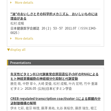
More details
"油"のおいしさとその科学的メカニズム おいしいものには
理由がある
松村 成暢
日本健康医学会雑誌 20 ( 2 ) 53 - 57 2011.07
（ ISSN:
1343-
0025
）
More details
▼display all
Presentations
先天性ビタミンB12代謝異常症原因遺伝子cblFのRNAiによる
ヒト神経芽腫細胞の神経様分化抑制と代謝変動
勝見 萌, 中野 寧々, 大崎 愛優, 松村 成暢, 叶内 宏明, 竹中 重雄
ビタミン 2026.05 (公社)日本ビタミン学会
CREB regulated transcription coactivator-1による膵臓内分
泌制御機構の解明
伊木 七彩, 能宗 映理, 藤澤 美祐, 丸谷 美桜奈, 藤原 瑞生, 堀江