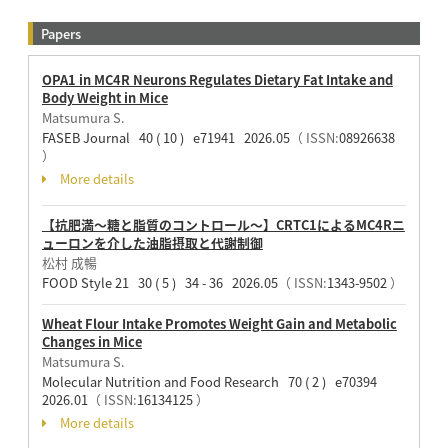
Papers
OPA1 in MC4R Neurons Regulates Dietary Fat Intake and
Body Weight in Mice
Matsumura S.
FASEB Journal 40 ( 10 ) e71941 2026.05
（ ISSN:
08926638
）
More details
【抗肥満～糖と脂質のコントロール～】CRTC1によるMC4Rニ
ューロンを介した油脂摂取と代謝制御
松村 成暢
FOOD Style 21 30 ( 5 ) 34 - 36 2026.05
（ ISSN:
1343-9502
）
Wheat Flour Intake Promotes Weight Gain and Metabolic
Changes in Mice
Matsumura S.
Molecular Nutrition and Food Research 70 ( 2 ) e70394
2026.01
（ ISSN:
16134125
）
More details