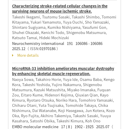
Characterizing stroke-related cellular changes in the
surviving neurons of mouse ischemic stroke.
Takeshi Ikegami, Tsutomu Sasaki, Takashi Shimbo, Tomomi
Kitayama, Yukari Yamamoto, Yuya Ouchi, Sho Yamazaki,
Shintaro Sugiyama, Kumiko Nishiyama, Yasufumi Gon,
Shuhei Okazaki, Kenichi Todo, Shigenobu Matsumura,
Katsuto Tamai, Hideki Mochizuki
Neurochemistry international 191 106086 - 106086
2025.12
（ ISSN:
01970186
）
More details
MicroRNA-33 inhibition ameliorates muscular dystrophy
by enhancing skeletal muscle regeneration.
Naoya Sowa, Takahiro Horie, Yuya Ide, Osamu Baba, Kengo
Kora, Takeshi Yoshida, Yujiro Nakamura, Shigenobu
Matsumura, Kazuki Matsushita, Miyako Imanaka, Fuquan
Zou, Eitaro Kume, Hidenori Kojima, Qiuxian Qian, Kayo
Kimura, Ryotaro Otsuka, Noriko Hara, Tomohiro Yamasaki,
Chiharu Otani, Yuta Tsujisaka, Tomohide Takaya, Chika
Nishimura, Dai Watanabe, Koji Hasegawa, Jun Kotera, Kozo
Oka, Ryo Fujita, Akihiro Takemiya, Takashi Sasaki, Yuuya
Kasahara, Satoshi Obika, Takeshi Kimura, Koh Ono
EMBO molecular medicine 17 ( 8 ) 1902 - 1925 2025.07
（