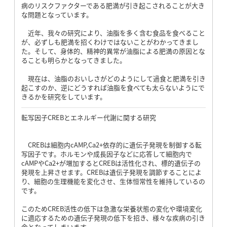
病のリスクファクターである肥満が引き起こされることが大き
な問題となっています。
近年、我々の研究により、油脂を多く含む食品を食べること
が、必ずしも肥満を招くわけではないことがわかってきまし
た。そして、身体的、精神的異常が油脂による肥満の原因とな
ることも明らかとなってきました。
現在は、油脂のおいしさがどのようにして過食と肥満を引き
起こすのか、逆にどうすれば油脂を食べても太らないようにで
きるかを研究をしています。
転写因子CREBとエネルギー代謝に関する研究
CREBは細胞内cAMP,Ca2+依存的に遺伝子発現を制御する転
写因子です。ホルモンや成長因子などに応答して細胞内で
cAMPやCa2+が増加するとCREBは活性化され、標的遺伝子の
発現を上昇させます。CREBは遺伝子発現を調節することによ
り、細胞の生理機能を変化させ、生体恒常性を維持しているの
です。
このためCREB活性の低下は急激な栄養状態の変化や環境変化
に適応するための遺伝子発現の低下を招き、様々な疾病の引き
金となってしまいます。