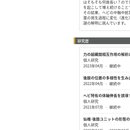
はそもそも何故長い？ので
を起こして増え続けること
その結果、ヘビの中軸中胚
葉の発生過程に変化（進化
謎の解明に挑んでいます。
研究歴
力の組織間相互作用の解析
個人研究
2023年04月
継続中
-
後肢の位置の多様性を生み
2022年04月
継続中
-
ヘビ特有の体軸伸長を誘導
個人研究
2021年07月
継続中
-
仙椎-後肢ユニットの形態
個人研究