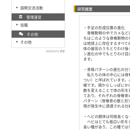
国際交流活動
◆
研究概要
管理運営
役職
◆
・手足の形成位置の進化
脊椎動物の中でカメなどは
その他
ちはこのような脊椎動物の
その他
◆
は地球上に存在するすべて
体の器官のうちとりわけ後
2026/03/31 更新
ン進化の中でもとりわけ目
ます。
・骨格パターンの進化の分
私たちの体の中心には脊椎
つい）と呼ばれています。
緒です。頭からしっぽにか
数を変えることで体の形を
ており、それぞれの脊椎骨
パターン（脊椎骨の数と形
現が発生中に誘導される仕
・ヘビの胴体は何故長くな
​ ヘビはとても面白い形
長い種があり、この種では