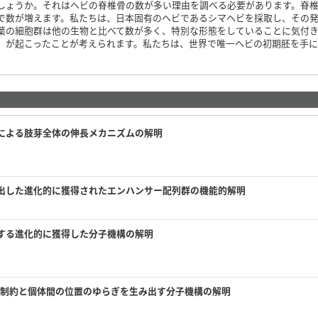
しょうか。それはヘビの脊椎骨の数が多い理由を調べる必要があります。脊
で数が増えます。私たちは、日本固有のヘビであるシマヘビを採取し、その
葉の細胞群は他の生物と比べて数が多く、特別な形態をしていることに気付
）が起こったことが考えられます。私たちは、世界で唯一ヘビの初期胚を手
による肢芽全体の伸長メカニズムの解明
出した進化的に獲得されたエンハンサー配列群の機能的解明
する進化的に獲得した分子機構の解明
の制約と個体間の位置のゆらぎを生み出す分子機構の解明