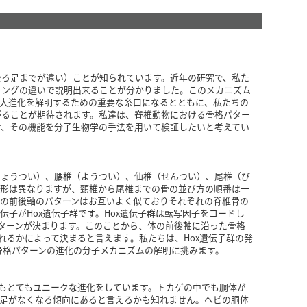
ろ足までが遠い）ことが知られています。近年の研究で、私た
ミングの違いで説明出来ることが分かりました。このメカニズム
の大進化を解明するための重要な糸口になるとともに、私たちの
がることが期待されます。私達は、脊椎動物における骨格パター
け、その機能を分子生物学の手法を用いて検証したいと考えてい
ょうつい）、腰椎（ようつい）、仙椎（せんつい）、尾椎（び
や形は異なりますが、頸椎から尾椎までの骨の並び方の順番は一
物の前後軸のパターンはお互いよく似ておりそれぞれの脊椎骨の
子がHox遺伝子群です。Hox遺伝子群は転写因子をコードし
パターンが決まります。このことから、体の前後軸に沿った骨格
れるかによって決まると言えます。私たちは、Hox遺伝子群の発
骨格パターンの進化の分子メカニズムの解明に挑みます。
てもとてもユニークな進化をしています。トカゲの中でも胴体が
手足がなくなる傾向にあると言えるかも知れません。ヘビの胴体