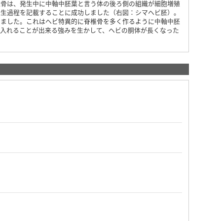
椎骨は、発生中に中軸中胚葉と言う体の後ろ側の組織が細胞増殖
発生過程を記載することに成功しました（右図：シマヘビ胚）。
きました。これはヘビ特異的に脊椎骨を多く作るように中軸中胚
に入れることが出来る強みを生かして、ヘビの胴体が長くなった