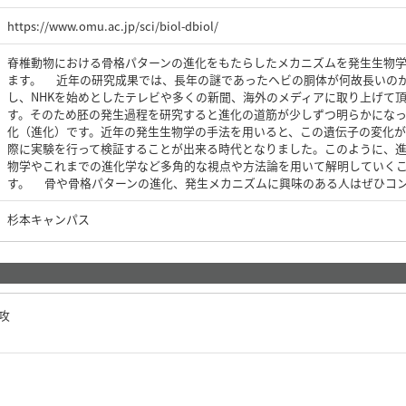
https://www.omu.ac.jp/sci/biol-dbiol/
脊椎動物における骨格パターンの進化をもたらしたメカニズムを発生生物
ます。 近年の研究成果では、長年の謎であったヘビの胴体が何故長いの
し、NHKを始めとしたテレビや多くの新聞、海外のメディアに取り上げて
す。そのため胚の発生過程を研究すると進化の道筋が少しずつ明らかになっ
化（進化）です。近年の発生生物学の手法を用いると、この遺伝子の変化が
際に実験を行って検証することが出来る時代となりました。このように、
物学やこれまでの進化学など多角的な視点や方法論を用いて解明していく
す。 骨や骨格パターンの進化、発生メカニズムに興味のある人はぜひコ
杉本キャンパス
専攻