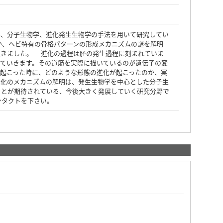
学、分子生物学、進化発生生物学の手法を用いて研究してい
か、ヘビ特有の骨格パターンの形成メカニズムの謎を解明
頂きました。 進化の過程は胚の発生過程に刻まれていま
ていきます。その道筋を実際に描いているのが遺伝子の変
起こった時に、どのような形態の進化が起こったのか、実
進化のメカニズムの解明は、発生生物学を中心とした分子生
ことが期待されている、今後大きく発展していく研究分野で
ンタクトを下さい。