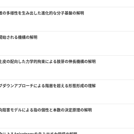
置の多様性を生み出した進化的な分子基盤の解明
開始される機構の解明
上皮の配向した力学的拘束による肢芽の伸長機構の解明
プダウンアプローチによる階層を超える形態形成の理解
向阻害モデルによる指の個性と本数の決定原理の解明
よるAnisotropyを生み出す力学場の解明