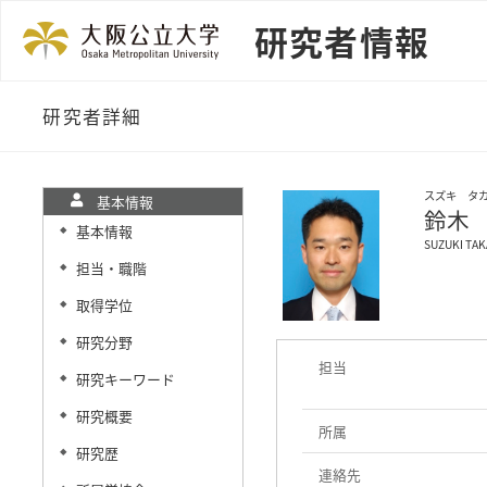
研究者情報
研究者詳細
スズキ タ
基本情報
鈴木
基本情報
◆
SUZUKI TAK
担当・職階
◆
取得学位
◆
研究分野
◆
担当
研究キーワード
◆
研究概要
◆
所属
研究歴
◆
連絡先