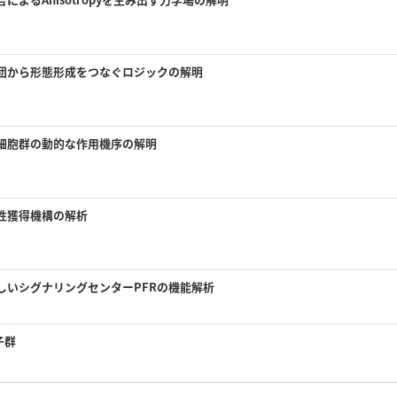
団から形態形成をつなぐロジックの解明
細胞群の動的な作用機序の解明
性獲得機構の解析
しいシグナリングセンターPFRの機能解析
子群