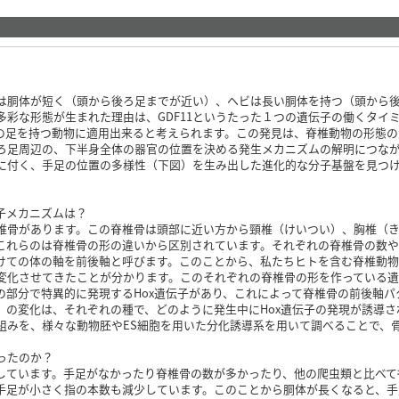
胴体が短く（頭から後ろ足までが近い）、ヘビは長い胴体を持つ（頭から後
多彩な形態が生まれた理由は、GDF11というたった１つの遺伝子の働くタイ
の足を持つ動物に適用出来ると考えられます。この発見は、脊椎動物の形態
ろ足周辺の、下半身全体の器官の位置を決める発生メカニズムの解明につな
に付く、手足の位置の多様性（下図）を生み出した進化的な分子基盤を見つ
子メカニズムは？
骨があります。この脊椎骨は頭部に近い方から頸椎（けいつい）、胸椎（き
これらのは脊椎骨の形の違いから区別されています。それぞれの脊椎骨の数
けての体の軸を前後軸と呼びます。このことから、私たちヒトを含む脊椎動
変化させてきたことが分かります。このそれぞれの脊椎骨の形を作っている遺伝
の部分で特異的に発現するHox遺伝子があり、これによって脊椎骨の前後軸
）の変化は、それぞれの種で、どのように発生中にHox遺伝子の発現が誘導さ
組みを、様々な動物胚やES細胞を用いた分化誘導系を用いて調べることで、
ったのか？
をしています。手足がなかったり脊椎骨の数が多かったり、他の爬虫類と比べ
手足が小さく指の本数も減少しています。このことから胴体が長くなると、