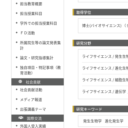
担当教育概要
◆
取得学位
担当授業科目
◆
学外での担当授業科目
◆
博士(バイオサイエンス) （
ＦＤ活動
◆
所属院生等の論文発表集
研究分野
◆
計
ライフサイエンス / 発生生
論文・研究指導集計
◆
独自項目・特記事項（教
ライフサイエンス / 進化生
◆
育活動）
ライフサイエンス / 細胞生物
社会貢献
社会貢献活動
◆
ライフサイエンス / 遺伝学 
メディア報道
◆
出張講義テーマ
研究キーワード
◆
国際交流
発生生物学
進化発生学
外国人受入実績
◆