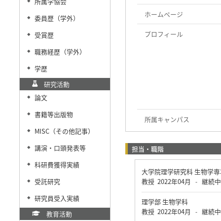
所属学協会
◆
ホームページ
委員歴（学外）
◆
プロフィール
受賞歴
◆
職務経歴（学外）
◆
学歴
◆
研究活動
論文
◆
書籍等出版物
◆
所属キャンパス
MISC（その他記事）
◆
講演・口頭発表等
担当・職階
◆
科研費獲得実績
◆
大学院理学研究科 生物学
受託研究
教授
2022年04月
継続中
-
◆
研究員受入実績
◆
理学部 生物学科
教授
2022年04月
継続中
-
教育活動