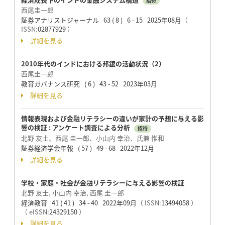
招待
西尾圭一郎
証券アナリストジャーナル 63 ( 8 ) 6 - 15 2025年08月
（
ISSN:
02877929
）
詳細を見る
2010年代のインドにおける邦銀の活動状況（2）
西尾圭一郎
教育ガバナンス研究 ( 6 ) 43 - 52 2023年03月
詳細を見る
情報表現および金融リテラシーの違いが家計の予想に与える影
響の検証 : アンケート調査による分析
招待
北野 友士、西尾 圭一郎、小山内 幸治、氏兼 惟和
証券経済学会年報 ( 57 ) 49 - 68 2022年12月
詳細を見る
学校・家庭・社会が金融リテラシーに与える影響の検証
北野 友士, 小山内 幸治, 西尾 圭一郎
経済教育 41 ( 41 ) 34 - 40 2022年09月
（ ISSN:
13494058
）
（ eISSN:
24329150
）
詳細を見る