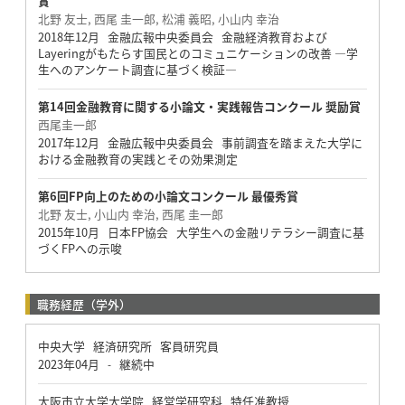
賞
北野 友士, 西尾 圭一郎, 松浦 義昭, 小山内 幸治
2018年12月 金融広報中央委員会 金融経済教育および
Layeringがもたらす国民とのコミュニケーションの改善 ―学
生へのアンケート調査に基づく検証―
第14回金融教育に関する小論文・実践報告コンクール 奨励賞
西尾圭一郎
2017年12月 金融広報中央委員会 事前調査を踏まえた大学に
おける金融教育の実践とその効果測定
第6回FP向上のための小論文コンクール 最優秀賞
北野 友士, 小山内 幸治, 西尾 圭一郎
2015年10月 日本FP協会 大学生への金融リテラシー調査に基
づくFPへの示唆
職務経歴（学外）
中央大学 経済研究所 客員研究員
2023年04月
継続中
-
大阪市立大学大学院 経営学研究科 特任准教授