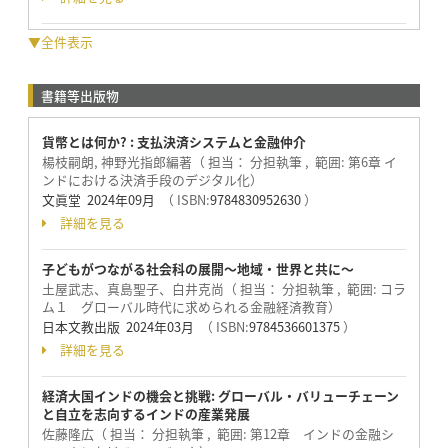
▼全件表示
書籍等出版物
貨幣とは何か? : 支払決済システムと金融仲介
楊枝嗣朗, 神野光指郎編著（ 担当： 分担執筆 , 範囲: 第6章 イ
ンドにおける決済手段のデジタル化）
文眞堂 2024年09月
（ ISBN:
9784830952630
）
詳細を見る
子どもがつながる社会科の展開～地域・世界と共に～
土屋武志、真島聖子、白井克尚（ 担当： 分担執筆 , 範囲: コラ
ム１ グローバル時代に求められる金融経済教育）
日本文教出版 2024年03月
（ ISBN:
9784536601375
）
詳細を見る
経済大国インドの機会と挑戦: グローバル・バリューチェーン
と自立を志向するインドの産業発展
佐藤隆広（ 担当： 分担執筆 , 範囲: 第12章 インドの金融シ