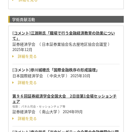
学術貢献活動
[コメント]江淵剛氏「職場で行う金融経済教育の効果につい
て」
証券経済学会 （ 日本証券業協会名古屋地区協会会議室 ）
2025年12月
詳細を見る
[コメント]参川城穂氏「国際金融秩序の形成論理」
日本国際経済学会 （ 中央大学 ）
2025年10月
詳細を見る
第９６回証券経済学会全国大会 2日目第1会場セッションチ
ェア
役割：
パネル司会・セッションチェア等
証券経済学会 （ 南山大学 ）
2024年09月
詳細を見る
[コメント]李立栄氏「米中ビッグテック企業の金融機関化に関