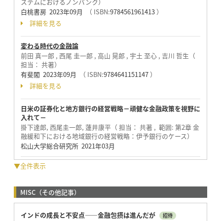
ステムにおけるノンバンク）
白桃書房 2023年09月
（ ISBN:
9784561961413
）
詳細を見る
変わる時代の金融論
前田 真一郎 , 西尾 圭一郎 , 高山 晃郎 , 宇土 至心 , 吉川 哲生（
担当： 共著）
有斐閣 2023年09月
（ ISBN:
9784641151147
）
詳細を見る
日米の証券化と地方銀行の経営戦略－頑健な金融政策を視野に
入れて－
掛下達郎, 西尾圭一郎, 蓮井康平（ 担当： 共著 , 範囲: 第2章 金
融緩和下における地域銀行の経営戦略：伊予銀行のケース）
松山大学総合研究所 2021年03月
▼全件表示
MISC（その他記事）
インドの成長と不安点——金融包摂は進んだが
招待