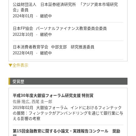
公益財団法人 日本証券経済研究所 「アジア資本市場研究
会」委員
2024年01月
継続中
-
日本FP協会 パーソナルファイナンス教育委員会委員
2022年10月
継続中
-
日本消費者教育学会 中部支部 研究推進委員
2022年04月
継続中
-
▼全件表示
受賞歴
平成30年度大銀協フォーラム研究支援 特別賞
佐藤 隆広, 西尾 圭一郎
2019年02月 大銀協フォーラム インドにおけるフィンテック
の展開：フィンテックがアンバンドリングを通じて銀行業に与
える影響の考察
第15回金融教育に関する小論文・実践報告コンクール 奨励