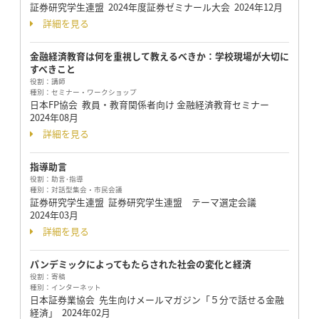
証券研究学生連盟 2024年度証券ゼミナール大会
2024年12月
詳細を見る
金融経済教育は何を重視して教えるべきか：学校現場が大切に
すべきこと
役割：
講師
種別：
セミナー・ワークショップ
日本FP協会 教員・教育関係者向け 金融経済教育セミナー
2024年08月
詳細を見る
指導助言
役割：
助言･指導
種別：
対話型集会・市民会議
証券研究学生連盟 証券研究学生連盟 テーマ選定会議
2024年03月
詳細を見る
パンデミックによってもたらされた社会の変化と経済
役割：
寄稿
種別：
インターネット
日本証券業協会 先生向けメールマガジン「５分で話せる金融
経済」
2024年02月