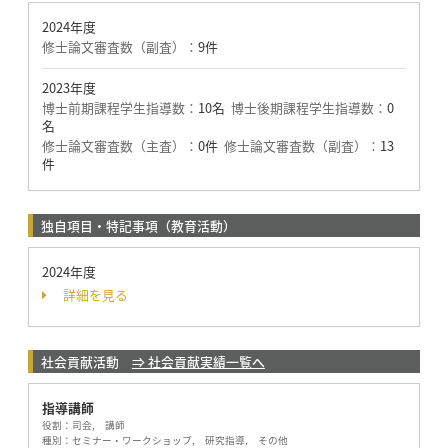
2024年度
修士論文審査数（副査）：
9件
2023年度
博士前期課程学生指導数：
10名
博士後期課程学生指導数：
0
名
修士論文審査数（主査）：
0件
修士論文審査数（副査）：
13
件
独自項目・特記事項（教育活動）
2024年度
詳細を見る
社会貢献活動
⇒ 社会貢献実績一覧へ
指導講師
役割：
司会, 講師
種別：
セミナー・ワークショップ, 研究指導, その他