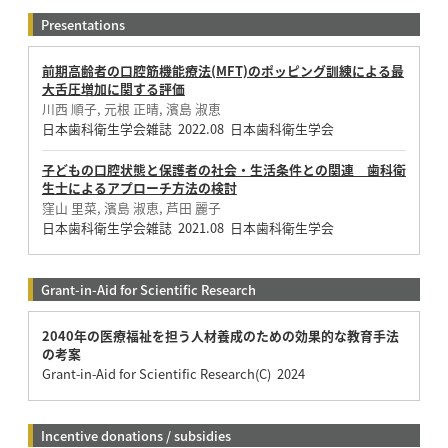
Presentations
前期高齢者の口腔筋機能療法(MFT)のポッピング訓練による最
大舌圧増加に関する評価
川西 順子, 元根 正晴, 濱島 淑恵
日本歯科衛生学会雑誌 2022.08 日本歯科衛生学会
子どもの口腔状態と保護者の社会・生活条件との関連 歯科衛
生士によるアプローチ方法の検討
窪山 里菜, 濱島 淑恵, 芦田 麗子
日本歯科衛生学会雑誌 2021.08 日本歯科衛生学会
Grant-in-Aid for Scientific Research
2040年の医療福祉を担う人材養成のための効果的な教育手法
の考案
Grant-in-Aid for Scientific Research(C) 2024
Incentive donations / subsidies