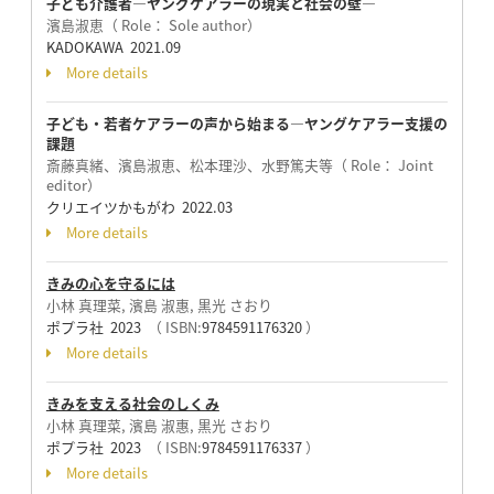
子ども介護者―ヤングケアラーの現実と社会の壁―
濱島淑恵（ Role： Sole author）
KADOKAWA 2021.09
More details
子ども・若者ケアラーの声から始まる―ヤングケアラー支援の
課題
斎藤真緒、濱島淑恵、松本理沙、水野篤夫等（ Role： Joint
editor）
クリエイツかもがわ 2022.03
More details
きみの心を守るには
小林 真理菜, 濱島 淑惠, 黒光 さおり
ポプラ社 2023
（ ISBN:
9784591176320
）
More details
きみを支える社会のしくみ
小林 真理菜, 濱島 淑惠, 黒光 さおり
ポプラ社 2023
（ ISBN:
9784591176337
）
More details