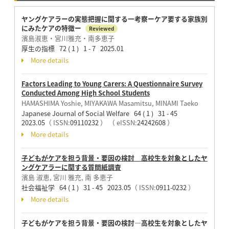
ヤングケアラーの実態把握に関する一考察ーケア要する家族別
にみたケアの特徴ー
Reviewed
濱島淑恵・宮川雅充・南多恵子
厚生の指標 72 ( 1 ) 1 - 7 2025.01
More details
Factors Leading to Young Carers: A Questionnaire Survey
Conducted Among High School Students
HAMASHIMA Yoshie, MIYAKAWA Masamitsu, MINAMI Taeko
Japanese Journal of Social Welfare 64 ( 1 ) 31 - 45
2023.05
（ ISSN:
09110232
）
（ eISSN:
24242608
）
More details
子どもがケアを担う背景・要因の検討 高校生を対象としたヤ
ングケアラーに関する質問紙調査
濱島 淑恵, 宮川 雅充, 南 多恵子
社会福祉学 64 ( 1 ) 31 - 45 2023.05
（ ISSN:
0911-0232
）
More details
子どもがケアを担う背景・要因の検討―高校生を対象としたヤ