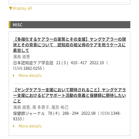
▼display all
MISC
【多様化するケアラーの実態とその支援】ヤングケアラーの現
状とその背景について 認知症の祖父母のケアを担うケースに
着目して
濱島 淑恵
日本認知症ケア学会誌 21 ( 3 ) 410 - 417 2022.10
（
ISSN:
1882-0255
）
More details
【ヤングケアラー支援において期待されること】ヤングケアラ
ー支援におけるピアサポート活動の意義と保健師に期待したい
こと
濱島 淑恵, 南 多恵子, 尾形 祐己
保健師ジャーナル 78 ( 4 ) 288 - 294 2022.08
（ ISSN:
1348-
8333
）
More details