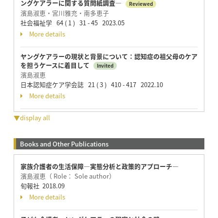
ングケアラーに関する質問紙調査―
Reviewed
濱島淑恵・宮川雅充・南多恵子
社会福祉学 64 ( 1 ) 31 - 45 2023.05
More details
ヤングケアラーの現状と背景について：認知症の祖父母のケア
を担うケースに着目して
Invited
濱島淑恵
日本認知症ケア学会誌 21 ( 3 ) 410 - 417 2022.10
More details
▼display all
Books and Other Publications
家族介護者の生活保障―実態分析と政策的アプローチ―
濱島淑恵（ Role： Sole author）
旬報社 2018.09
More details