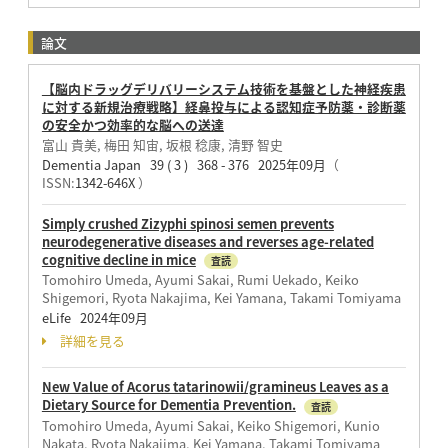
論文
【脳内ドラッグデリバリーシステム技術を基盤とした神経疾患
に対する新規治療戦略】経鼻投与による認知症予防薬・診断薬
の安全かつ効率的な脳への送達
富山 貴美, 梅田 知宙, 坂根 稔康, 清野 智史
Dementia Japan 39 ( 3 ) 368 - 376 2025年09月
（
ISSN:
1342-646X
）
Simply crushed Zizyphi spinosi semen prevents
neurodegenerative diseases and reverses age-related
cognitive decline in mice
査読
Tomohiro Umeda, Ayumi Sakai, Rumi Uekado, Keiko
Shigemori, Ryota Nakajima, Kei Yamana, Takami Tomiyama
eLife 2024年09月
詳細を見る
New Value of Acorus tatarinowii/gramineus Leaves as a
Dietary Source for Dementia Prevention.
査読
Tomohiro Umeda, Ayumi Sakai, Keiko Shigemori, Kunio
Nakata, Ryota Nakajima, Kei Yamana, Takami Tomiyama