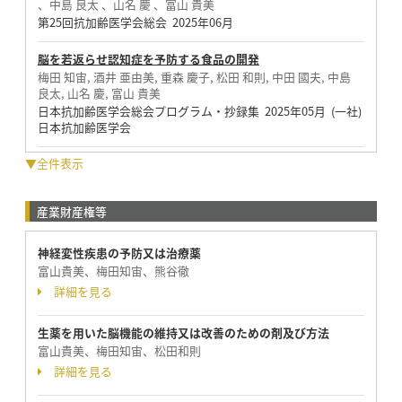
、中島 良太 、山名 慶 、富山 貴美
第25回抗加齢医学会総会 2025年06月
脳を若返らせ認知症を予防する食品の開発
梅田 知宙, 酒井 亜由美, 重森 慶子, 松田 和則, 中田 國夫, 中島
良太, 山名 慶, 富山 貴美
日本抗加齢医学会総会プログラム・抄録集 2025年05月 (一社)
日本抗加齢医学会
▼全件表示
産業財産権等
神経変性疾患の予防又は治療薬
富山貴美、梅田知宙、熊谷徹
詳細を見る
生薬を用いた脳機能の維持又は改善のための剤及び方法
富山貴美、梅田知宙、松田和則
詳細を見る