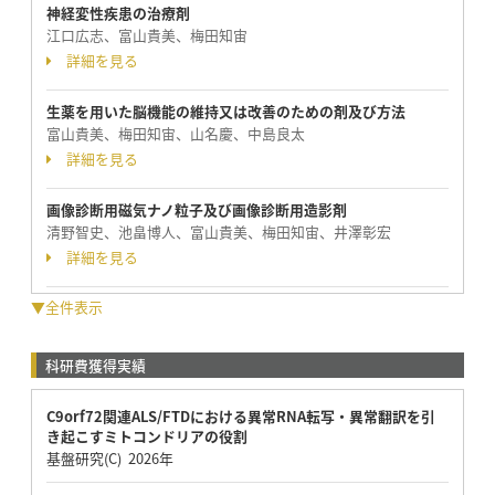
神経変性疾患の治療剤
江口広志、富山貴美、梅田知宙
詳細を見る
生薬を用いた脳機能の維持又は改善のための剤及び方法
富山貴美、梅田知宙、山名慶、中島良太
詳細を見る
画像診断用磁気ナノ粒子及び画像診断用造影剤
清野智史、池畠博人、富山貴美、梅田知宙、井澤彰宏
詳細を見る
▼全件表示
科研費獲得実績
C9orf72関連ALS/FTDにおける異常RNA転写・異常翻訳を引
き起こすミトコンドリアの役割
基盤研究(C) 2026年