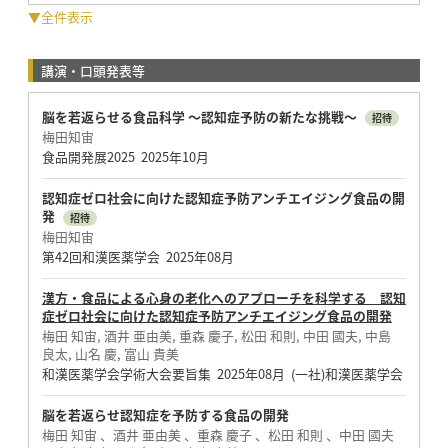
▼全件表示
講演・口頭発表等
脳を若返らせる食品科学 ～認知症予防の新たな挑戦～
招待
梅田知宙
食品開発展2025 2025年10月
認知症ゼロ社会に向けた認知症予防アンチエイジング食品の開
発
招待
梅田知宙
第42回和漢医薬学会 2025年08月
漢方・食品による心身の老化へのアプローチを科学する 認知
症ゼロ社会に向けた認知症予防アンチエイジング食品の開発
梅田 知宙, 酒井 亜由美, 重森 慶子, 松田 和則, 中田 國夫, 中島
良太, 山名 慶, 富山 貴美
和漢医薬学会学術大会要旨集 2025年08月 (一社)和漢医薬学会
脳を若返らせ認知症を予防する食品の開発
梅田 知宙 、酒井 亜由美 、重森 慶子 、松田 和則 、中田 國夫