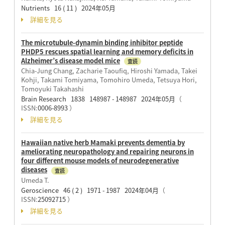
Nutrients 16 ( 11 ) 2024年05月
詳細を見る
The microtubule-dynamin binding inhibitor peptide
PHDP5 rescues spatial learning and memory deficits in
Alzheimer’s disease model mice
査読
Chia-Jung Chang, Zacharie Taoufiq, Hiroshi Yamada, Takei
Kohji, Takami Tomiyama, Tomohiro Umeda, Tetsuya Hori,
Tomoyuki Takahashi
Brain Research 1838 148987 - 148987 2024年05月
（
ISSN:
0006-8993
）
詳細を見る
Hawaiian native herb Mamaki prevents dementia by
ameliorating neuropathology and repairing neurons in
four different mouse models of neurodegenerative
diseases
査読
Umeda T.
Geroscience 46 ( 2 ) 1971 - 1987 2024年04月
（
ISSN:
25092715
）
詳細を見る