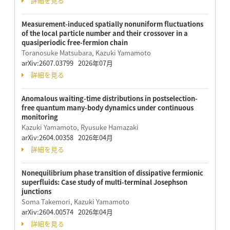
詳細を見る
Measurement-induced spatially nonuniform fluctuations
of the local particle number and their crossover in a
quasiperiodic free-fermion chain
Toranosuke Matsubara, Kazuki Yamamoto
arXiv:2607.03799 2026年07月
詳細を見る
Anomalous waiting-time distributions in postselection-
free quantum many-body dynamics under continuous
monitoring
Kazuki Yamamoto, Ryusuke Hamazaki
arXiv:2604.00358 2026年04月
詳細を見る
Nonequilibrium phase transition of dissipative fermionic
superfluids: Case study of multi-terminal Josephson
junctions
Soma Takemori, Kazuki Yamamoto
arXiv:2604.00574 2026年04月
詳細を見る