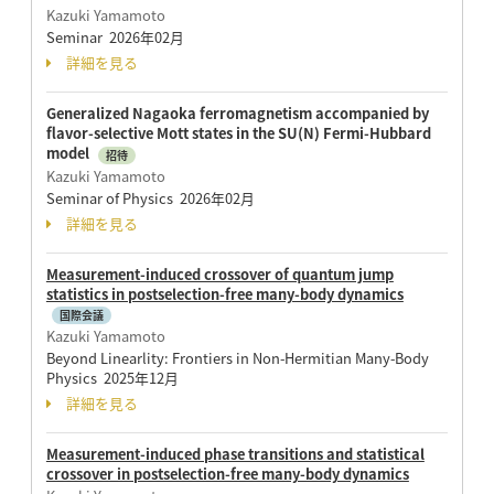
Kazuki Yamamoto
Seminar 2026年02月
詳細を見る
Generalized Nagaoka ferromagnetism accompanied by
flavor-selective Mott states in the SU(N) Fermi-Hubbard
model
招待
Kazuki Yamamoto
Seminar of Physics 2026年02月
詳細を見る
Measurement-induced crossover of quantum jump
statistics in postselection-free many-body dynamics
国際会議
Kazuki Yamamoto
Beyond Linearlity: Frontiers in Non-Hermitian Many-Body
Physics 2025年12月
詳細を見る
Measurement-induced phase transitions and statistical
crossover in postselection-free many-body dynamics