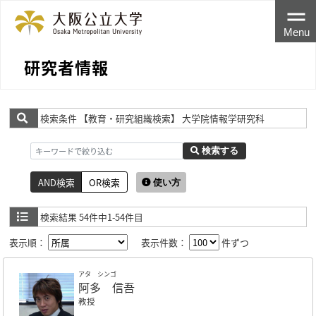
Menu
研究者情報
検索条件
【教育・研究組織検索】 大学院情報学研究科
検索する
AND検索
OR検索
使い方
検索結果
54件中1-54件目
表示順：
表示件数：
件ずつ
アタ シンゴ
阿多 信吾
教授