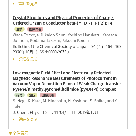
詳細を見る
Crystal Structures and Physical Properties of Charge-
Ordered Organic Conductor beta-(MTDT-TTP)(2)BF4
査読
国際共著
Wada Tomoya, Nikaido Shun, Yoshino Harukazu, Yamada
Jun-ichi, Kodama Takeshi, Kikuchi Koichi
Bulletin of the Chemical Society of Japan 94 ( 1 ) 164 - 169
2020年10月
（ ISSN:
0009-2673
）
詳細を見る
Low-magnetic Field Effect and Electrically Detected
Magnetic Resonance Measurements of Photocurrent in
Vacuum Vapor Deposition Films of Weak Charge-transfer
Pyrene/Dimethylpyromellitdiimide (py/DMPI) Complex
招待
査読
国際共著
S. Hagi, K. Kato, M. Hinoshita, H. Yoshino, E. Shiko, and Y.
Teki
J. Chem. Phys. 151 244704/1 - 11 2019年12月
詳細を見る
▼全件表示