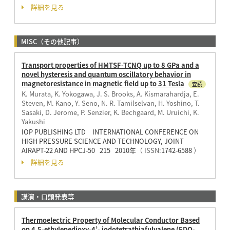
詳細を見る
MISC（その他記事）
Transport properties of HMTSF-TCNQ up to 8 GPa and a
novel hysteresis and quantum oscillatory behavior in
magnetoresistance in magnetic field up to 31 Tesla
査読
K. Murata, K. Yokogawa, J. S. Brooks, A. Kismarahardja, E.
Steven, M. Kano, Y. Seno, N. R. Tamilselvan, H. Yoshino, T.
Sasaki, D. Jerome, P. Senzier, K. Bechgaard, M. Uruichi, K.
Yakushi
IOP PUBLISHING LTD INTERNATIONAL CONFERENCE ON
HIGH PRESSURE SCIENCE AND TECHNOLOGY, JOINT
AIRAPT-22 AND HPCJ-50 215 2010年
（ ISSN:
1742-6588
）
詳細を見る
講演・口頭発表等
Thermoelectric Property of Molecular Conductor Based
on 4,5-ethylenedioxy-4’- iodotetrathiafulvalene (EDO-