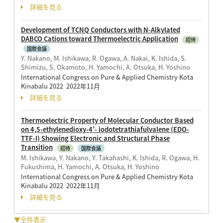
詳細を見る
Development of TCNQ Conductors with N-Alkylated
DABCO Cations toward Thermoelectric Application
招待
国際会議
Y. Nakano, M. Ishikawa, R. Ogawa, A. Nakai, K. Ishida, S.
Shimizu, S. Okamoto, H. Yamochi, A. Otsuka, H. Yoshino
International Congress on Pure & Applied Chemistry Kota
Kinabalu 2022 2022年11月
詳細を見る
Thermoelectric Property of Molecular Conductor Based
on 4,5-ethylenedioxy-4’- iodotetrathiafulvalene (EDO-
TTF-I) Showing Electronic and Structural Phase
Transition
招待
国際会議
M. Ishikawa, Y. Nakano, Y. Takahashi, K. Ishida, R. Ogawa, H.
Fukushima, H. Yamochi, A. Otsuka, H. Yoshino
International Congress on Pure & Applied Chemistry Kota
Kinabalu 2022 2022年11月
詳細を見る
▼全件表示