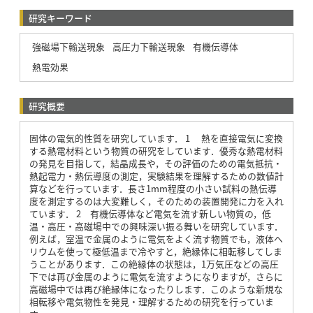
研究キーワード
強磁場下輸送現象
高圧力下輸送現象
有機伝導体
熱電効果
研究概要
固体の電気的性質を研究しています． 1 熱を直接電気に変換
する熱電材料という物質の研究をしています．優秀な熱電材料
の発見を目指して，結晶成長や，その評価のための電気抵抗・
熱起電力・熱伝導度の測定，実験結果を理解するための数値計
算などを行っています．長さ1mm程度の小さい試料の熱伝導
度を測定するのは大変難しく，そのための装置開発に力を入れ
ています． 2 有機伝導体など電気を流す新しい物質の，低
温・高圧・高磁場中での興味深い振る舞いを研究しています．
例えば，室温で金属のように電気をよく流す物質でも，液体ヘ
リウムを使って極低温まで冷やすと，絶縁体に相転移してしま
うことがあります．この絶縁体の状態は，1万気圧などの高圧
下では再び金属のように電気を流すようになりますが，さらに
高磁場中では再び絶縁体になったりします．このような新規な
相転移や電気物性を発見・理解するための研究を行っていま