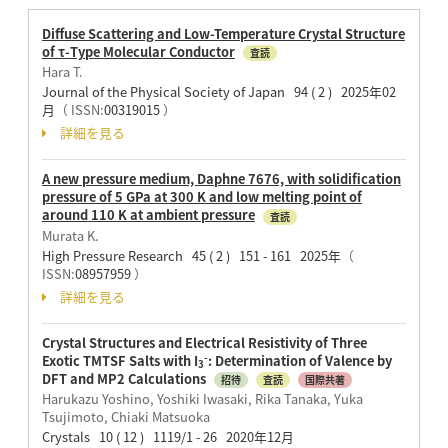
Diffuse Scattering and Low-Temperature Crystal Structure
of τ-Type Molecular Conductor
査読
Hara T.
Journal of the Physical Society of Japan 94 ( 2 ) 2025年02
月
（ ISSN:
00319015
）
詳細を見る
A new pressure medium, Daphne 7676, with solidification
pressure of 5 GPa at 300 K and low melting point of
around 110 K at ambient pressure
査読
Murata K.
High Pressure Research 45 ( 2 ) 151 - 161 2025年
（
ISSN:
08957959
）
詳細を見る
Crystal Structures and Electrical Resistivity of Three
-
Exotic TMTSF Salts with I
: Determination of Valence by
3
DFT and MP2 Calculations
招待
査読
国際共著
Harukazu Yoshino, Yoshiki Iwasaki, Rika Tanaka, Yuka
Tsujimoto, Chiaki Matsuoka
Crystals 10 ( 12 ) 1119/1 - 26 2020年12月