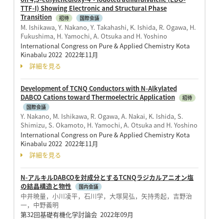
TTF-I) Showing Electronic and Structural Phase
Transition
招待
国際会議
M. Ishikawa, Y. Nakano, Y. Takahashi, K. Ishida, R. Ogawa, H.
Fukushima, H. Yamochi, A. Otsuka and H. Yoshino
International Congress on Pure & Applied Chemistry Kota
Kinabalu 2022 2022年11月
詳細を見る
Development of TCNQ Conductors with N-Alkylated
DABCO Cations toward Thermoelectric Application
招待
国際会議
Y. Nakano, M. Ishikawa, R. Ogawa, A. Nakai, K. Ishida, S.
Shimizu, S. Okamoto, H. Yamochi, A. Otsuka and H. Yoshino
International Congress on Pure & Applied Chemistry Kota
Kinabalu 2022 2022年11月
詳細を見る
N-アルキルDABCOを対成分とするTCNQラジカルアニオン塩
の結晶構造と物性
国内会議
中井暁量，小川凌平，石川学，大塚晃弘，矢持秀起，吉野治
一，中野義明
第32回基礎有機化学討論会 2022年09月