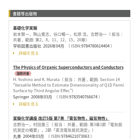
書籍等出版物
基礎化学実験
岩本賢一，陶山寛志，谷口暢一，松原 浩，吉野治一（ 担当：
共著 , 範囲: 第2，8，11，12，15，20章）
学術図書出版社 2026年04月
（ ISBN:
9784780614404
）
詳細を見る
The Physics of Organic Superconductors and Conductors
国際共著
H. Yoshino and K. Murata（ 担当： 共著 , 範囲: Section 14
"Versatile Method to Estimate Dimensionality of Q1D Fermi
Surface by Third Angular Effec"）
Springer 2008年03月
（ ISBN:
9783540766674
）
詳細を見る
実験化学講座 改訂5版 第7巻 「電気物性，磁気物性」
吉野治一，村田惠三（ 担当： 共著 , 範囲: 第3章1節「電気抵
抗測定の概要」，2節「直流電気抵抗測定」）
丸善 2004年03月
（ ISBN:
9784621073063
）