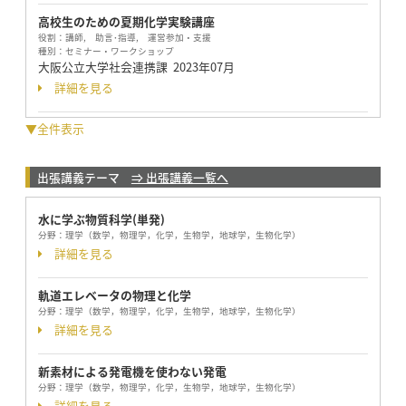
高校生のための夏期化学実験講座
役割：
講師, 助言･指導, 運営参加・支援
種別：
セミナー・ワークショップ
大阪公立大学社会連携課
2023年07月
詳細を見る
▼全件表示
出張講義テーマ
⇒ 出張講義一覧へ
水に学ぶ物質科学(単発)
分野：
理学（数学，物理学，化学，生物学，地球学，生物化学）
詳細を見る
軌道エレベータの物理と化学
分野：
理学（数学，物理学，化学，生物学，地球学，生物化学）
詳細を見る
新素材による発電機を使わない発電
分野：
理学（数学，物理学，化学，生物学，地球学，生物化学）
詳細を見る