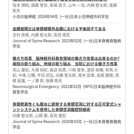
坂本 博昭, 國廣 誉世, 馬場 良子, 山中 一浩, 内藤 堅太郎, 後藤
剛夫
小児の脳神経 2024年04月 (一社)日本小児神経外科学会
血腫面積比は脊髄硬膜外血腫における予後因子である
吉村 政樹, 内藤 堅太郎, 高見 俊宏
Journal of Spine Research 2023年02月 (一社)日本脊椎脊髄病
学会
働き方改革 脳神経外科救急領域の働き方改革は出来るのか?
病院の取り組み、地域の取り組み 当院における働き方改革
栄山 雄紀, 大畑 裕紀, 森迫 拓貴, 川嶋 俊幸, 渡部 祐輔, 有馬 大
紀, 中条 公輔, 宇田 武弘, 内藤 堅太郎, 根本 匡章, 長尾 建樹, 周
郷 延雄, 一ノ瀬 努, 後藤 剛夫
Neurosurgical Emergency 2022年02月 (NPO)日本脳神経外科
救急学会
脊髄癒着性くも膜炎に続発する脊髄空洞に対する圧可変式シャ
ントシステムを使用した脊髄空洞腹腔短絡術
内藤 堅太郎, 山縣 徹, 高見 俊宏
Journal of Spine Research 2020年03月 (一社)日本脊椎脊髄病
学会