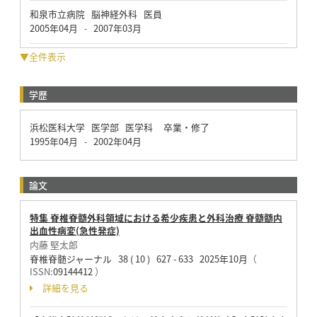
和泉市立病院 脳神経外科 医員
2005年04月
2007年03月
-
▼全件表示
学歴
浜松医科大学 医学部 医学科 卒業・修了
1995年04月
2002年04月
-
論文
特集 脊椎脊髄外科領域における希少疾患と外科治療 脊髄髄内
出血性病変(急性発症)
内藤 堅太郎
脊椎脊髄ジャーナル 38 ( 10 ) 627 - 633 2025年10月
（
ISSN:
09144412
）
詳細を見る