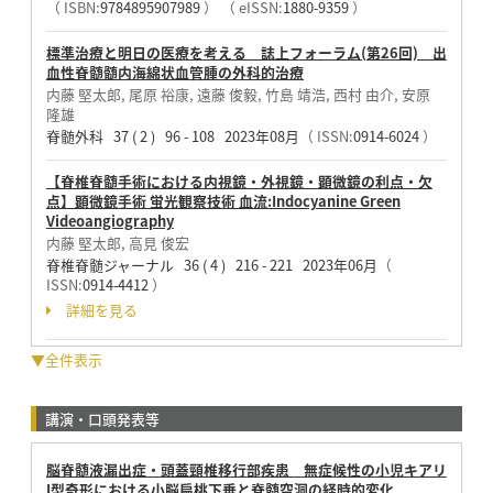
（ ISBN:
9784895907989
）
（ eISSN:
1880-9359
）
標準治療と明日の医療を考える 誌上フォーラム(第26回) 出
血性脊髄髄内海綿状血管腫の外科的治療
内藤 堅太郎, 尾原 裕康, 遠藤 俊毅, 竹島 靖浩, 西村 由介, 安原
隆雄
脊髄外科 37 ( 2 ) 96 - 108 2023年08月
（ ISSN:
0914-6024
）
【脊椎脊髄手術における内視鏡・外視鏡・顕微鏡の利点・欠
点】顕微鏡手術 蛍光観察技術 血流:Indocyanine Green
Videoangiography
内藤 堅太郎, 高見 俊宏
脊椎脊髄ジャーナル 36 ( 4 ) 216 - 221 2023年06月
（
ISSN:
0914-4412
）
詳細を見る
▼全件表示
講演・口頭発表等
脳脊髄液漏出症・頭蓋頸椎移行部疾患 無症候性の小児キアリ
I型奇形における小脳扁桃下垂と脊髄空洞の経時的変化