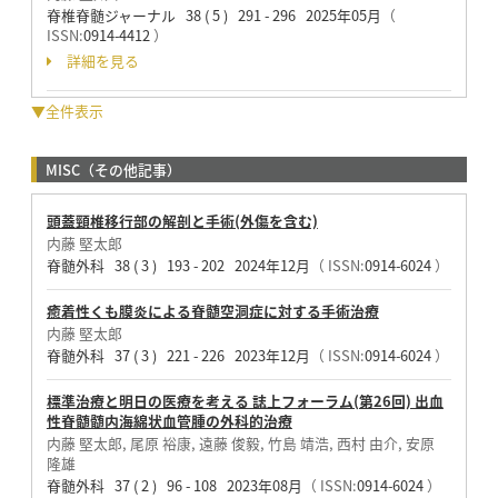
脊椎脊髄ジャーナル 38 ( 5 ) 291 - 296 2025年05月
（
ISSN:
0914-4412
）
詳細を見る
▼全件表示
MISC（その他記事）
頭蓋頸椎移行部の解剖と手術(外傷を含む)
内藤 堅太郎
脊髄外科 38 ( 3 ) 193 - 202 2024年12月
（ ISSN:
0914-6024
）
癒着性くも膜炎による脊髄空洞症に対する手術治療
内藤 堅太郎
脊髄外科 37 ( 3 ) 221 - 226 2023年12月
（ ISSN:
0914-6024
）
標準治療と明日の医療を考える 誌上フォーラム(第26回) 出血
性脊髄髄内海綿状血管腫の外科的治療
内藤 堅太郎, 尾原 裕康, 遠藤 俊毅, 竹島 靖浩, 西村 由介, 安原
隆雄
脊髄外科 37 ( 2 ) 96 - 108 2023年08月
（ ISSN:
0914-6024
）