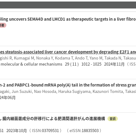
filing uncovers SEMA4D and LMCD1 as therapeutic targets in a liver fib
共著
es steatosis-associated liver cancer development by degrading E2F1 an
gishi R, Kumagai M, Nonaka Y, Kodama T, Ando T, Yano M, Takada N, Takasu
to molecular & cellular mechanisms 29 ( 11 ) 1012 - 1025 2024年11月
（ ISS
n-2 and PABPC1-bound mRNA poly(A) tail in the formation of stress gra
nagaki, Jun Suzuki, Nao Hosoda, Haruka Sugiyama, Kazunori Tomita, Takash
2024年06月
がん 腸内細菌叢成分の肝移行による肥満関連肝がんの進展機構
査読
461 2023年10月
（ ISSN:
03709531
）
（ eISSN:
18835503
）