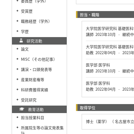
委員歴（学外）
◆
受賞歴
◆
担当・職階
職務経歴（学外）
◆
大学院医学研究科 基礎医
学歴
◆
講師
2023年10月
継続中
-
研究活動
大学院医学研究科 基礎医
論文
◆
助教
2022年04月
2023
-
MISC（その他記事）
◆
医学部 医学科
講演・口頭発表等
◆
講師
2023年10月
継続中
-
産業財産権等
◆
医学部 医学科
助教
2022年04月
2023
科研費獲得実績
-
◆
受託研究
◆
取得学位
教育活動
担当授業科目
◆
博士（薬学） （ 名古屋市立
所属院生等の論文発表集
◆
計