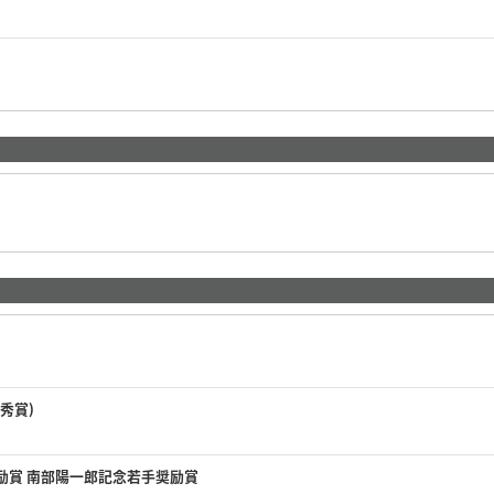
秀賞)
励賞 南部陽一郎記念若手奨励賞