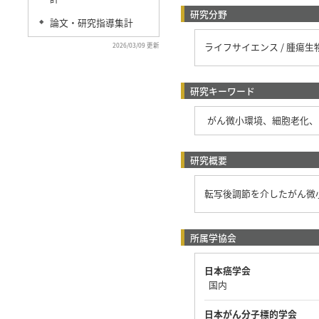
研究分野
論文・研究指導集計
◆
ライフサイエンス / 腫瘍生
2026/03/09 更新
研究キーワード
がん微小環境、細胞老化、
研究概要
転写後調節を介したがん微
所属学協会
日本癌学会
国内
日本がん分子標的学会