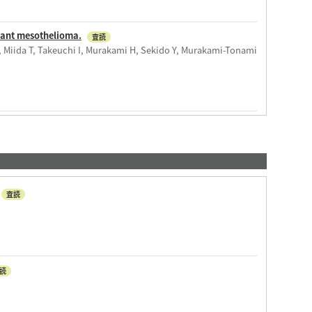
nant mesothelioma.
査読
, Miida T, Takeuchi I, Murakami H, Sekido Y, Murakami-Tonami
査読
読