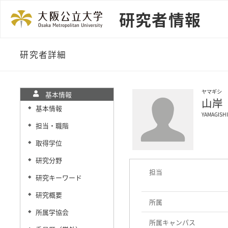
研究者情報
研究者詳細
ヤマギシ 
基本情報
山岸
基本情報
◆
YAMAGISHI
担当・職階
◆
取得学位
◆
研究分野
◆
担当
研究キーワード
◆
研究概要
◆
所属
所属学協会
◆
所属キャンパス