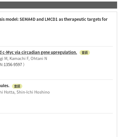
rosis model: SEMA4D and LMCD1 as therapeutic targets for
d c-Myc via circadian gene upregulation.
査読
gi M, Kamachi F, Ohtani N
N:
1356-9597
）
nules.
査読
i Hotta, Shin-Ichi Hoshino