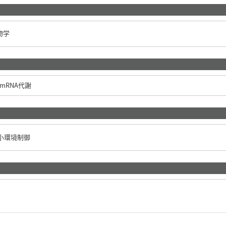
物学
mRNA代謝
小環境制御