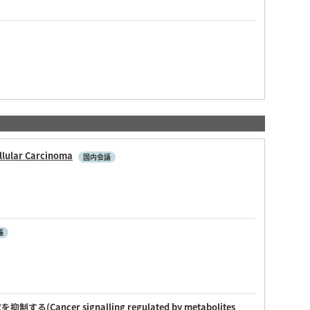
llular Carcinoma
国内会議
議
signalling regulated by metabolites