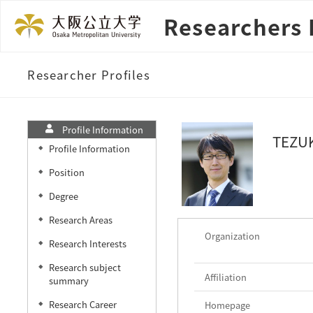
Researchers 
Researcher Profiles
Profile Information
TEZUK
Profile Information
◆
Position
◆
Degree
◆
Research Areas
◆
Organization
Research Interests
◆
Research subject
◆
Affiliation
summary
Research Career
Homepage
◆