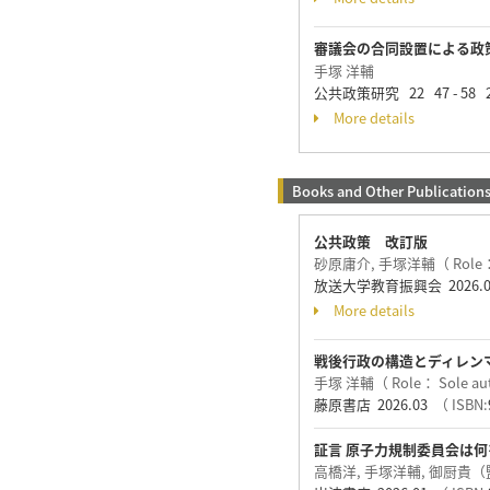
審議会の合同設置による政
手塚 洋輔
公共政策研究 22 47 - 58 2
More details
Books and Other Publication
公共政策 改訂版
砂原庸介, 手塚洋輔（ Role： J
放送大学教育振興会 2026.
More details
戦後行政の構造とディレン
手塚 洋輔（ Role： Sole au
藤原書店 2026.03
（ ISBN:
証言 原子力規制委員会は
高橋洋, 手塚洋輔, 御厨貴（監修）