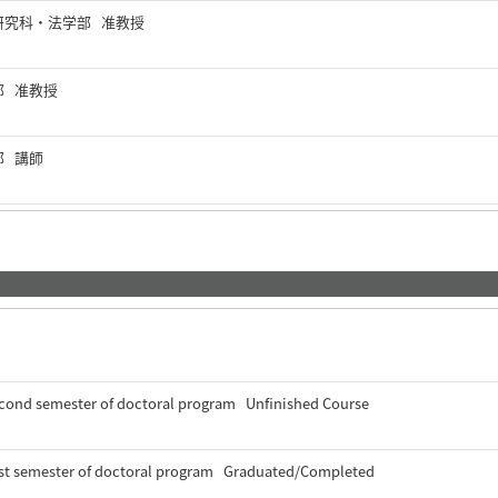
研究科・法学部 准教授
部 准教授
部 講師
cond semester of doctoral program Unfinished Course
rst semester of doctoral program Graduated/Completed