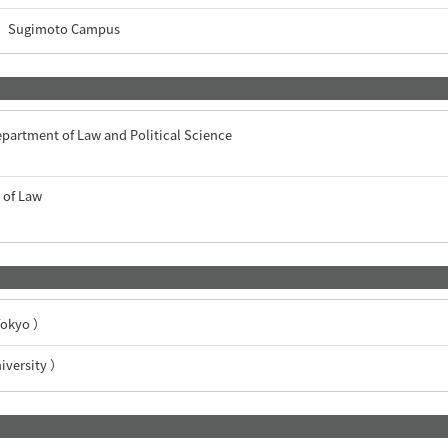
Sugimoto Campus
partment of Law and Political Science
 of Law
 Tokyo ）
ersity ）