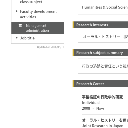
class subject
Humanities & Social Scienc
Faculty development
◆
activities
Research Interests
Management
administration
オーラル・ヒストリー
事
Job title
◆
Updated on 2026/05/11
Research subject summary
行政の過誤と責任という視
Research Career
事後検証の行政学的研究
Individual
2008
Now
-
オーラル・ヒストリーを用
Joint Research in Japan