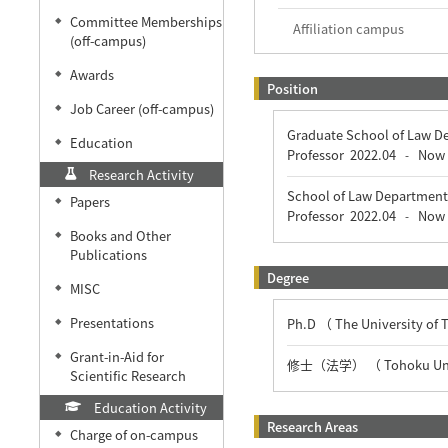
Committee Memberships
◆
Affiliation campus
(off-campus)
Awards
◆
Position
Job Career (off-campus)
◆
Graduate School of Law De
Education
◆
Professor
2022.04
Now
-
Research Activity
School of Law Department
Papers
◆
Professor
2022.04
Now
-
Books and Other
◆
Publications
Degree
MISC
◆
Presentations
Ph.D （ The University of
◆
Grant-in-Aid for
◆
修士（法学） （ Tohoku Univ
Scientific Research
Education Activity
Research Areas
Charge of on-campus
◆