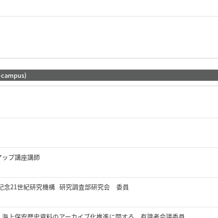
-campus)
アップ講座講師
記念21世紀研究機構 研究調査部研究会 委員
 海上保安歴史資料のアーカイブ化推進に関する 有識者会議委員