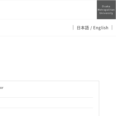
Osaka
Metropolitan
University
日本語
/ English
or