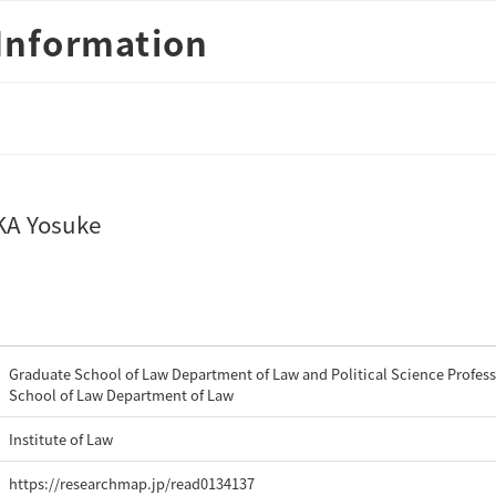
Information
A Yosuke
Graduate School of Law Department of Law and Political Science Profess
School of Law Department of Law
Institute of Law
https://researchmap.jp/read0134137