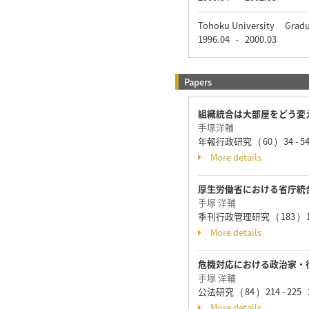
Tohoku University Grad
1996.04
2000.03
-
Papers
組織統合は大部屋をどう変え
手塚洋輔
年報行政研究 ( 60 ) 34 - 54
More details
厚生労働省における省庁統
手塚 洋輔
季刊行政管理研究 ( 183 ) 16 
More details
危機対応における政治家・行
手塚 洋輔
公法研究 ( 84 ) 214 - 225 
More details