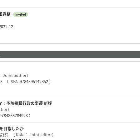
策調整
Invited
022.12
s
oint author）
03
（ ISBN:
9784595142352
）
マ：予防接種行政の変遷 新版
thor）
9784865784923
）
何を目指したか
（ Role： Joint editor）