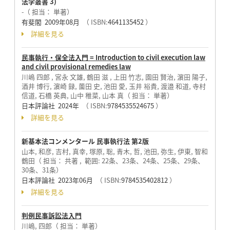
法学叢書 3)
-（ 担当： 単著）
有斐閣 2009年08月
（ ISBN:
4641135452
）
詳細を見る
民事執行・保全法入門 = Introduction to civil execution law
and civil provisional remedies law
川嶋 四郎 , 宮永 文雄, 鶴田 滋 , 上田 竹志, 園田 賢治, 濵田 陽子,
酒井 博行, 濵崎 録, 薗田 史, 池田 愛, 玉井 裕貴, 渡邉 和道, 寺村
信道, 石橋 英典, 山中 稚菜, 山本 真（ 担当： 単著）
日本評論社 2024年
（ ISBN:
9784535524675
）
詳細を見る
新基本法コンメンタール 民事執行法 第2版
山本, 和彦, 吉村, 真幸, 塚原, 聡, 青木, 哲, 池田, 弥生, 伊東, 智和
鶴田（ 担当： 共著 , 範囲: 22条、23条、24条、25条、29条、
30条、31条）
日本評論社 2023年06月
（ ISBN:
9784535402812
）
詳細を見る
判例民事訴訟法入門
川嶋, 四郎（ 担当： 単著）