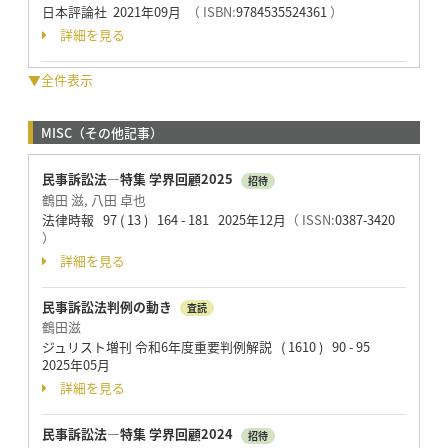
日本評論社 2021年09月
（ ISBN:
9784535524361
）
詳細を見る
▼全件表示
MISC（その他記事）
民事訴訟法—特集 学界回顧2025
招待
鶴田 滋, 八田 卓也
法律時報 97 ( 13 ) 164 - 181 2025年12月
（ ISSN:
0387-3420
）
詳細を見る
民事訴訟法判例の動き
査読
鶴田滋
ジュリスト増刊 令和6年度重要判例解説 ( 1610 ) 90 - 95
2025年05月
詳細を見る
民事訴訟法—特集 学界回顧2024
招待