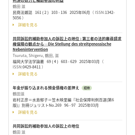
判決の効力と補助参加の利益
鶴田 滋
民商法雑誌 161 ( 2 ) 103 - 136 2025年06月
（ ISSN:
1342-
5056
）
詳細を見る
共同訴訟的補助参加人の訴訟上の地位 : 第三者の法的審尋請求
権保障の観点から—Die Stellung des streitgenossische
Nebenintervention
Tsuruta, Shigeru, 鶴田, 滋
福岡大学法学論叢 69 ( 4 ) 603 - 629 2025年03月
（
ISSN:
0429-8411
）
詳細を見る
年金が振り込まれる預金債権の差押え
招待
鶴田滋
岩村正彦＝水島郁子＝笠木映里編『社会保障判例百選(第6
版)』別冊ジュリストNo.269 96 - 97 2025年03月
詳細を見る
共同訴訟的補助参加人の訴訟上の地位
鶴田 滋