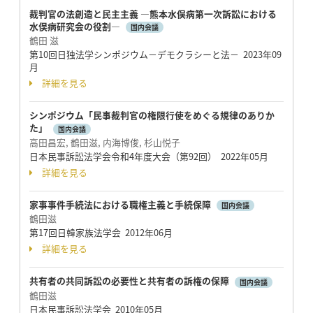
裁判官の法創造と民主主義 ―熊本水俣病第一次訴訟における
水俣病研究会の役割―
国内会議
鶴田 滋
第10回日独法学シンポジウム－デモクラシーと法－ 2023年09
月
詳細を見る
シンポジウム「民事裁判官の権限行使をめぐる規律のありか
た」
国内会議
高田昌宏, 鶴田滋, 内海博俊, 杉山悦子
日本民事訴訟法学会令和4年度大会（第92回） 2022年05月
詳細を見る
家事事件手続法における職権主義と手続保障
国内会議
鶴田滋
第17回日韓家族法学会 2012年06月
詳細を見る
共有者の共同訴訟の必要性と共有者の訴権の保障
国内会議
鶴田滋
日本民事訴訟法学会 2010年05月