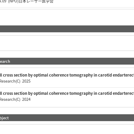
.09 (NPO)日本レーザー医学会
search
all cross section by optimal coherence tomography in carotid endartere
c Research(C) 2025
all cross section by optimal coherence tomography in carotid endartere
c Research(C) 2024
bject