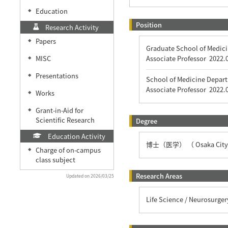
Education
◆
Position
Research Activity
Papers
◆
Graduate School of Medici
MISC
Associate Professor
2022.
◆
Presentations
◆
School of Medicine Depar
Associate Professor
2022.
Works
◆
Grant-in-Aid for
◆
Scientific Research
Degree
Education Activity
博士（医学） （ Osaka City U
Charge of on-campus
◆
class subject
Research Areas
Updated on 2026/03/25
Life Science / Neurosurger