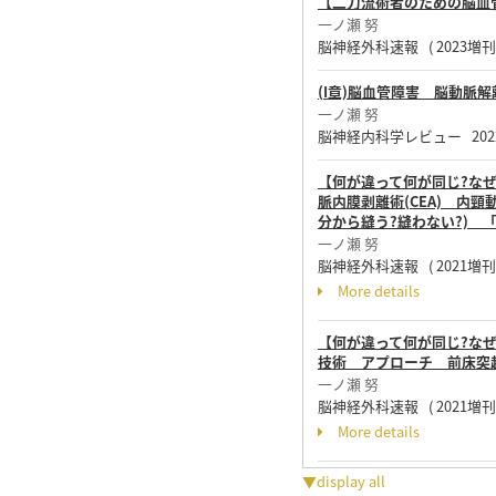
【二刀流術者のための脳血管
一ノ瀬 努
脳神経外科速報 ( 2023増刊 ) 7
(I章)脳血管障害 脳動脈解
一ノ瀬 努
脳神経内科学レビュー 2022-'23
【何が違って何が同じ?なぜ
脈内膜剥離術(CEA) 内頸
分から縫う?縫わない?)
一ノ瀬 努
脳神経外科速報 ( 2021増刊 ) 1
More details
【何が違って何が同じ?なぜ
技術 アプローチ 前床突起切除法(i
一ノ瀬 努
脳神経外科速報 ( 2021増刊 ) 8
More details
▼display all