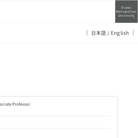
Osaka
Metropolitan
University
日本語
/ English
ociate Professor