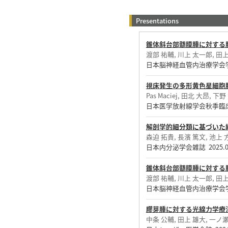
Presentations
錐体斜台部髄膜腫に対する
渡部 祐輔, 川上 太一郎, 田上
日本脳神経血管内治療学会学術
視床発生の多形黄色星細胞腫(CN
Pas Maciej, 田北 大昂, 
日本医学放射線学会秋季臨床大
解剖学的細分類に基づいた
森迫 拓貴, 長濱 篤文, 池上 
日本内分泌学会雑誌 2025.
錐体斜台部髄膜腫に対する
渡部 祐輔, 川上 太一郎, 田上
日本脳神経血管内治療学会学術
膠芽腫に対する光線力学療
中条 公輔, 田上 雄大, 一ノ瀬