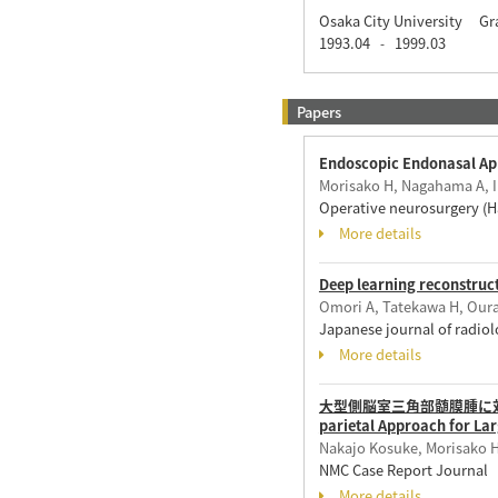
Osaka City University G
1993.04
1999.03
-
Papers
Endoscopic Endonasal App
Morisako H, Nagahama A, Ik
Operative neurosurgery (
More details
Deep learning reconstruc
Omori A, Tatekawa H, Oura 
Japanese journal of radio
More details
大型側脳室三角部髄膜腫に対するcomb
parietal Approach for Lar
Nakajo Kosuke, Morisako H
NMC Case Report Journal 
More details