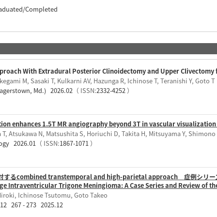
raduated/Completed
roach With Extradural Posterior Clinoidectomy and Upper Clivectomy
egami M, Sasaki T, Kulkarni AV, Hazunga R, Ichinose T, Teranishi Y, Goto T
Hagerstown, Md.) 2026.02
（ ISSN:
2332-4252
）
tion enhances 1.5T MR angiography beyond 3T in vascular visualizatio
T, Atsukawa N, Matsushita S, Horiuchi D, Takita H, Mitsuyama Y, Shimono T
logy 2026.01
（ ISSN:
1867-1071
）
ined transtemporal and high-parietal approach 症例シリーズと
ge Intraventricular Trigone Meningioma: A Case Series and Review of the
iroki, Ichinose Tsutomu, Goto Takeo
12 267 - 273 2025.12