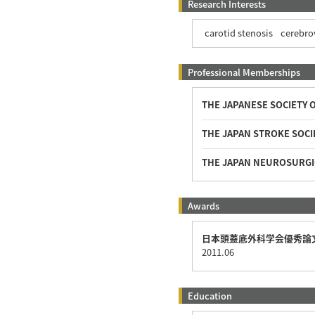
Research Interests
carotid stenosis
cerebro
Professional Memberships
THE JAPANESE SOCIETY 
THE JAPAN STROKE SOCI
THE JAPAN NEUROSURGI
Awards
日本頭蓋底外科学会優秀論
2011.06
Education