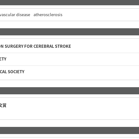
vascular disease
atherosclerosis
ON SURGERY FOR CEREBRAL STROKE
ETY
CAL SOCIETY
文賞