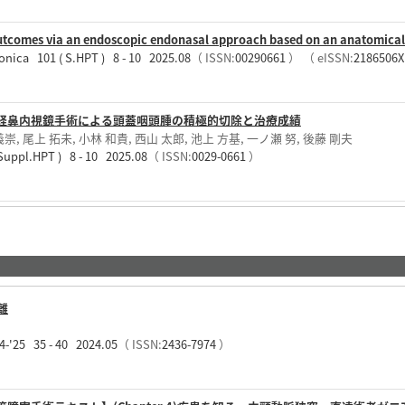
utcomes via an endoscopic endonasal approach based on an anatomical
onica 101 ( S.HPT ) 8 - 10 2025.08
（ ISSN:
00290661
）
（ eISSN:
2186506
経鼻内視鏡手術による頭蓋咽頭腫の積極的切除と治療成績
義崇, 尾上 拓未, 小林 和貴, 西山 太郎, 池上 方基, 一ノ瀬 努, 後藤 剛夫
l.HPT ) 8 - 10 2025.08
（ ISSN:
0029-0661
）
離
 35 - 40 2024.05
（ ISSN:
2436-7974
）