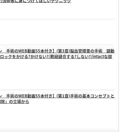
が二刀流術者に身につけてほしいテクニック
 手術のWEB動画55本付き】(第3章)脳血管障害の手術 頸動
ックをかける?かけない?/靴紐縫合する?しない?/intactな部
 手術のWEB動画55本付き】(第1章)手術の基本コンセプトと
からの切除」の立場から