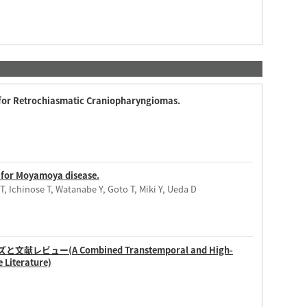
 for Retrochiasmatic Craniopharyngiomas.
n for Moyamoya disease.
, Ichinose T, Watanabe Y, Goto T, Miki Y, Ueda D
文献レビュー(A Combined Transtemporal and High-
 Literature)