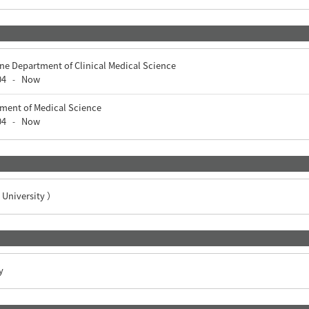
ne Department of Clinical Medical Science
04
Now
-
tment of Medical Science
04
Now
-
niversity ）
y