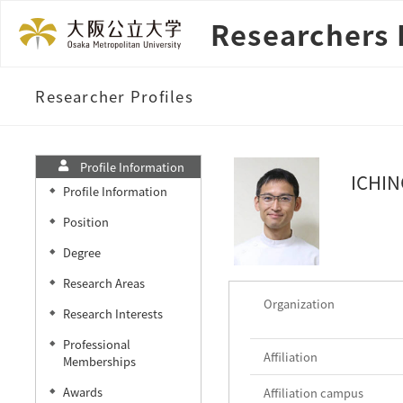
Researchers 
Researcher Profiles
Profile Information
ICHIN
Profile Information
◆
Position
◆
Degree
◆
Research Areas
◆
Organization
Research Interests
◆
Professional
◆
Affiliation
Memberships
Awards
Affiliation campus
◆