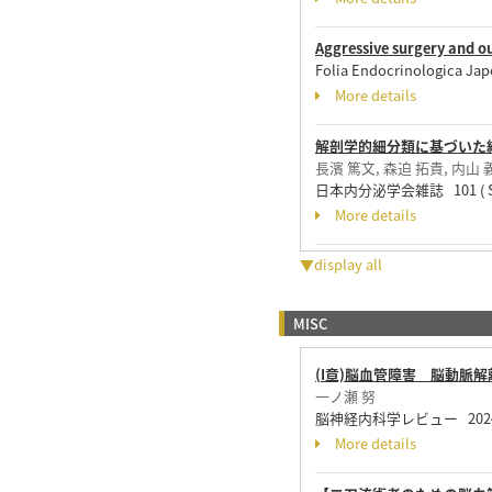
Aggressive surgery and o
Folia Endocrinologica Jap
More details
解剖学的細分類に基づいた
長濱 篤文, 森迫 拓貴, 内山 
日本内分泌学会雑誌 101 ( Supp
More details
▼display all
MISC
(I章)脳血管障害 脳動脈解
一ノ瀬 努
脳神経内科学レビュー 2024-'25
More details