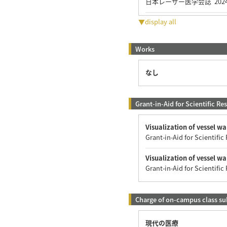
日本レーザー医学会誌 2024
▼display all
Works
なし
Grant-in-Aid for Scientific Re
Visualization of vessel w
Grant-in-Aid for Scientifi
Visualization of vessel w
Grant-in-Aid for Scientifi
Charge of on-campus class su
現代の医療