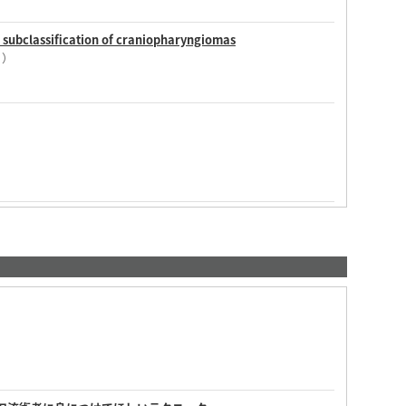
 subclassification of craniopharyngiomas
X
）