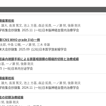
腫瘍塞栓術
 雄大, 長濱 篤文, 池上 方基, 森迫 拓貴, 一ノ瀬 努, 後藤 剛夫
集会抄録集 2025.11 (一社)日本脳神経血管内治療学会
S WHO grade 3)の一例
下野 太郎, 中条 公輔, 一ノ瀬 努, 三木 幸雄
会抄録集 2025.09 (公社)日本医学放射線学会
経鼻内視鏡手術による頭蓋咽頭腫の積極的切除と治療成績
方基, 一ノ瀬 努, 後藤 剛夫
05 (一社)日本内分泌学会
腫瘍塞栓術
 雄大, 長濱 篤文, 池上 方基, 森迫 拓貴, 一ノ瀬 努, 後藤 剛夫
集会抄録集 2024.11 (一社)日本脳神経血管内治療学会
法の初期治療経験
 努, 後藤 剛夫