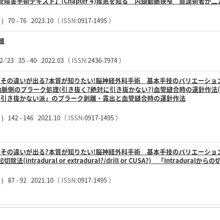
障害手術テキスト】(Chapter 4)疾患を知る 内頸動脈狭窄 直達術者
0 - 76 2023.10
（ ISSN:
0917-1495
）
離
 35 - 40 2022.03
（ ISSN:
2436-7974
）
その違いが出る?本質が知りたい!脳神経外科手術 基本手技のバリエーション
動脈側のプラーク処理(引き抜く?絶対に引き抜かない?)血管縫合時の運針作法(ロ
 「引き抜かない派」のプラーク剥離・露出と血管縫合時の運針作法
42 - 146 2021.10
（ ISSN:
0917-1495
）
その違いが出る?本質が知りたい!脳神経外科手術 基本手技のバリエーション
ntradural or extradural?/drill or CUSA?) 「Intradural
7 - 92 2021.10
（ ISSN:
0917-1495
）