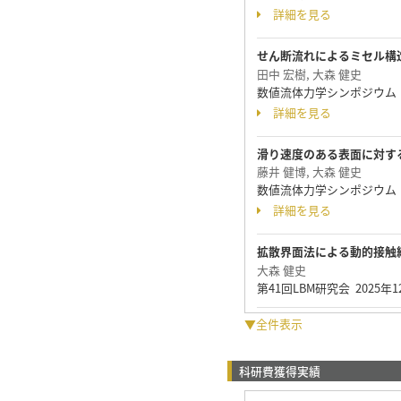
詳細を見る
せん断流れによるミセル構
田中 宏樹, 大森 健史
数値流体力学シンポジウム 2
詳細を見る
滑り速度のある表面に対す
藤井 健博, 大森 健史
数値流体力学シンポジウム 2
詳細を見る
拡散界面法による動的接触
大森 健史
第41回LBM研究会 2025年
▼全件表示
科研費獲得実績