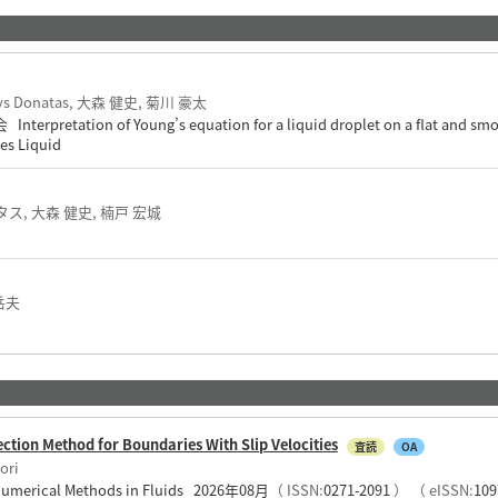
ys Donatas, 大森 健史, 菊川 豪太
etation of Young’s equation for a liquid droplet on a flat and smoo
es Liquid
ス, 大森 健史, 楠戸 宏城
岳夫
tion Method for Boundaries With Slip Velocities
査読
OA
ori
r Numerical Methods in Fluids 2026年08月
（ ISSN:
0271-2091
）
（ eISSN:
109