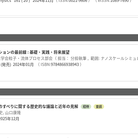
Physics 161 ( 20 ) 2024年11月
（ ISSN:
0021-9606
）
（ eISSN:
1089-7690
）
ョンの最前線 : 基礎・実践・将来展望
工学会粒子・流体プロセス部会（ 担当： 分担執筆 , 範囲: ナノスケールシミ
発売) 2024年01月
（ ISBN:
9784866938943
）
のすべりに関する歴史的な議論と近年の見解
招待
査読
史, 山口康隆
 2025年12月