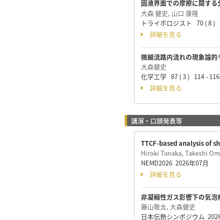
固液界面での摩擦に関する
大森 健史, 山口 康隆
トライボロジスト 70 ( 8 ) 49
詳細を見る
微細流路内流れの現象論的
大森健史
化学工学 87 ( 3 ) 114 - 1
詳細を見る
講演・口頭発表等
TTCF-based analysis of s
Hiroki Tanaka, Takeshi Om
NEMD2026 2026年07月
詳細を見る
非凝縮性ガス影響下の気泡
藤山敬太, 大森健史
日本伝熱シンポジウム 202