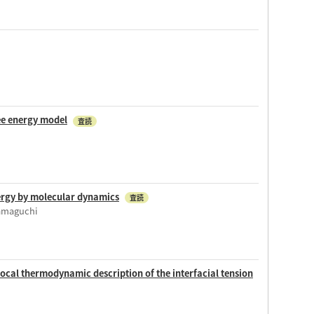
ree energy model
査読
nergy by molecular dynamics
査読
Yamaguchi
ocal thermodynamic description of the interfacial tension