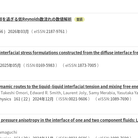
を過ぎる低Reynolds数流れの数値解析
査読
 ) 2026年03月
（ eISSN:
2187-9761
）
interfacial stress formulations constructed from the diffuse interface f
h 2025年05月
（ ISSN:
0169-5983
）
（ eISSN:
1873-7005
）
mic routes to the liquid–liquid interfacial tension and mixing free e
 Takeshi Omori, Edward R. Smith, Laurent Joly, Samy Merabia, Yasutaka 
Physics 161 ( 22 ) 2024年12月
（ ISSN:
0021-9606
）
（ eISSN:
1089-7690
）
pressure anisotropy in the interface of one and two component fluids: L
Yamaguchi