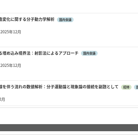
造変化に関する分子動力学解析
国内会議
025年12月
る埋め込み境界法：射影法によるアプローチ
国内会議
025年12月
線を伴う流れの数値解析：分子運動論と現象論の接続を副題として
招待
12月