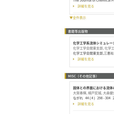
The Journal of Chemical 
詳細を見る
▼全件表示
書籍等出版物
化学工学系流体シミュレーシ
化学工学会関東支部, 化学
化学工学会関東支部,三恵社 (
詳細を見る
MISC（その他記事）
固体との界面における流体
大賀春輝, 楠戸宏城, 大森健
ながれ 44 ( 4 ) 298 - 304
詳細を見る