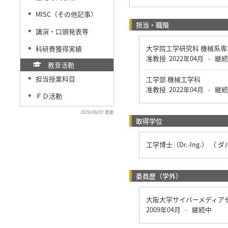
MISC（その他記事）
◆
担当・職階
講演・口頭発表等
◆
大学院工学研究科 機械系
科研費獲得実績
◆
准教授
2022年04月
継続
-
教育活動
担当授業科目
工学部 機械工学科
◆
准教授
2022年04月
継続
-
ＦＤ活動
◆
2026/08/07 更新
取得学位
工学博士（Dr.-Ing.） （ 
委員歴（学外）
大阪大学サイバーメディア
2009年04月
継続中
-