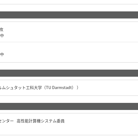
専攻
中
中
ダルムシュタット工科大学（TU Darmstadt） ）
センター 高性能計算機システム委員