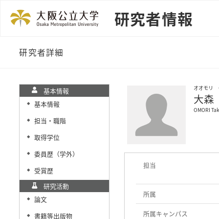
研究者情報
研究者詳細
オオモリ 
基本情報
大森
基本情報
◆
OMORI Tak
担当・職階
◆
取得学位
◆
委員歴（学外）
◆
担当
受賞歴
◆
研究活動
所属
論文
◆
所属キャンパス
書籍等出版物
◆