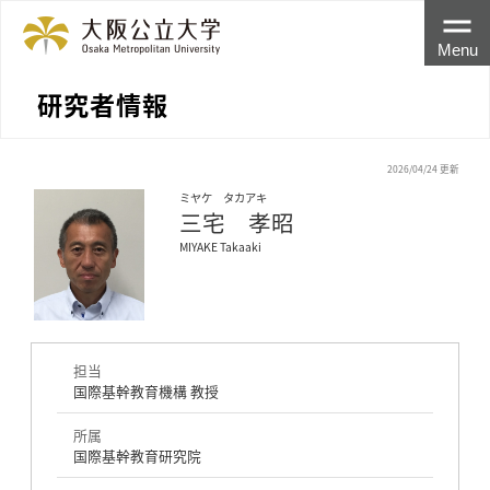
Menu
研究者情報
2026/04/24 更新
ミヤケ タカアキ
三宅 孝昭
MIYAKE Takaaki
担当
国際基幹教育機構 教授
所属
国際基幹教育研究院