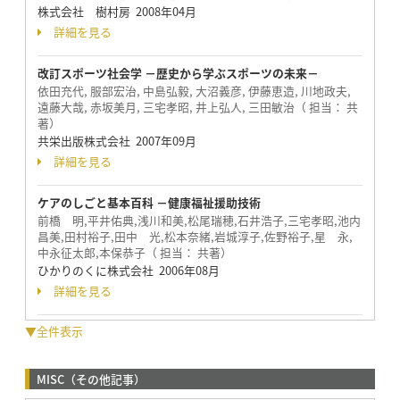
株式会社 樹村房 2008年04月
詳細を見る
改訂スポーツ社会学 －歴史から学ぶスポーツの未来－
依田充代, 服部宏治, 中島弘毅, 大沼義彦, 伊藤恵造, 川地政夫,
遠藤大哉, 赤坂美月, 三宅孝昭, 井上弘人, 三田敏治（ 担当： 共
著）
共栄出版株式会社 2007年09月
詳細を見る
ケアのしごと基本百科 －健康福祉援助技術
前橋 明,平井佑典,浅川和美,松尾瑞穂,石井浩子,三宅孝昭,池内
昌美,田村裕子,田中 光,松本奈緒,岩城淳子,佐野裕子,星 永,
中永征太郎,本保恭子（ 担当： 共著）
ひかりのくに株式会社 2006年08月
詳細を見る
▼全件表示
MISC（その他記事）