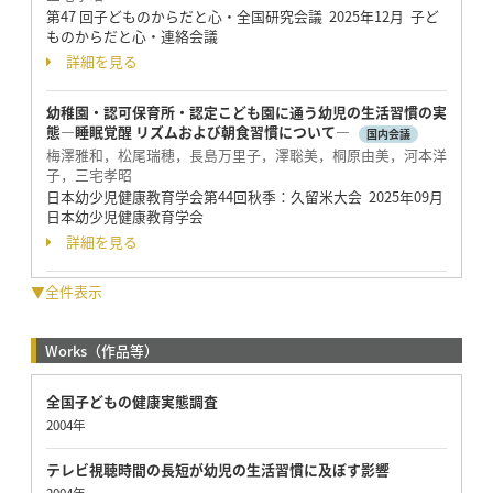
第47 回子どものからだと心・全国研究会議 2025年12月 子ど
ものからだと心・連絡会議
詳細を見る
幼稚園・認可保育所・認定こども園に通う幼児の生活習慣の実
態―睡眠覚醒 リズムおよび朝食習慣について―
国内会議
梅澤雅和，松尾瑞穂，長島万里子，澤聡美，桐原由美，河本洋
子，三宅孝昭
日本幼少児健康教育学会第44回秋季：久留米大会 2025年09月
日本幼少児健康教育学会
詳細を見る
▼全件表示
Works（作品等）
全国子どもの健康実態調査
2004年
テレビ視聴時間の長短が幼児の生活習慣に及ぼす影響
2004年