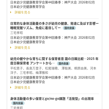
日本幼少児健康教育学会第44回春季：神戸大会 2026年02月
日本幼少児健康教育学会
詳細を見る
日常的な身体活動量の多さが幼児の健康、発達に及ぼす影響ー
睡眠覚醒リズム、免疫に着目してー
国内会議
三宅孝昭
日本幼少児健康教育学会第44回春季：神戸大会 2026年02月
日本幼少児健康教育学会
詳細を見る
幼児の健やかな育ちに関する保育者意 識の日韓比較―2025 年
度日韓保育者 アンケートから―
国内会議
平松恵子、長島万里子、松尾瑞穂、 澤聡美、桐原由美、河本
洋子、三宅孝昭、梅澤雅和
日本幼少児健康教育学会第44回春季：神戸大会 2026年02月
日本幼少児健康教育学会
詳細を見る
身体活動量の多い保育とgo/no-go課題「活発型」の出現率
国内会議
三宅孝昭