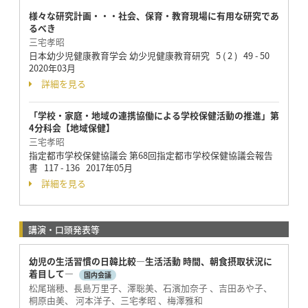
様々な研究計画・・・社会、保育・教育現場に有用な研究であ
るべき
三宅孝昭
日本幼少児健康教育学会 幼少児健康教育研究 5 ( 2 ) 49 - 50
2020年03月
詳細を見る
「学校・家庭・地域の連携協働による学校保健活動の推進」第
4分科会【地域保健】
三宅孝昭
指定都市学校保健協議会 第68回指定都市学校保健協議会報告
書 117 - 136 2017年05月
詳細を見る
講演・口頭発表等
幼児の生活習慣の日韓比較―生活活動 時間、朝食摂取状況に
着目して―
国内会議
松尾瑞穂、長島万里子、澤聡美、石濱加奈子 、吉田あや子、
桐原由美、 河本洋子、三宅孝昭 、梅澤雅和