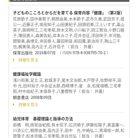
子どものこころとからだを育てる 保育内容「健康」〔第2版〕
花原節子,田中美智子,桐原由美,木本節子,武市久美,武田京子,堤
公一,近藤正子,坂田知子,山田美紀子,田頭初美,江上いすず,畠山
英子,居崎時江,三宅孝昭,鈴木文明,小川鮎子,抱江賢治,小野口睦
子,増田貴人,森美佐紀,岸本みさ子,花井忠征,浮田咲子,市河勉,
関智美,森博文,寺田泰人,篠田明音,和田薫,新治玲子,陶山三千
也,梶美保,高内正子,石井信子 （ 担当： 共著）
保育出版社 2016年07月
（ ISBN:
978-4-938795-70-2
）
詳細を見る
健康福祉学概論
浅川和美,足立 正,岩城淳子,尾木文治郎,木戸啓子,佐野祥平,田
中 光,田村裕子,中永征太郎,西崎博子,星 永,松尾瑞穂,三宅孝
昭,村中由紀子,本保恭子,八重樫牧子（ 担当： 共著）
朝倉書店 2008年09月
詳細を見る
幼児体育 基礎理論と指導の方法
前橋 明,雨宮由紀枝,有木信子,石沢順子,伊藤佐陽子,奥富庸一,
川添公仁,桐原由美,高内正子,田中 光,中嶋弘二,馬場桂一郎,松
原敬子,松本奈緒,三宅孝昭,米谷光弘（ 担当： 共著）