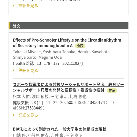
詳細を見る
論文
Effects of Pre-Schooler Lifestyle on the CircadianRhythm
of Secretory Immunoglobulin A
査読
Takaaki Miyake, Yoshiharu Tanaka, Haruka Kawabata,
Shinya Saito, Megumi Oda
Health 雑誌 13 178 - 187 2021年02月
詳細を見る
スポーツ指導者による競技ソーシャルサポート尺度、教育ソー
シャルサポート尺度の開発と信頼性・妥当性の検討
査読
松本 大佑, 濵口 郁枝, 三宅 孝昭, 比嘉 修也
健康支援 28 ( 1 ) 11 - 22 2025年
（ ISSN:
13450174
）
（
eISSN:
27583449
）
詳細を見る
BIA法によって測定された一般大学生の体組成の現状
川端 悠, 小笠原 佑衣, 吉井 泉, 三宅 孝昭