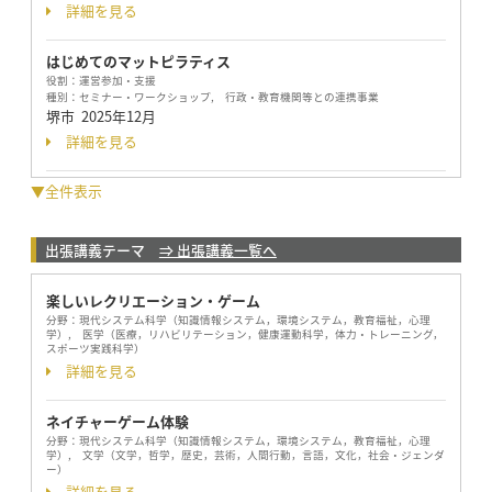
詳細を見る
はじめてのマットピラティス
役割：
運営参加・支援
種別：
セミナー・ワークショップ, 行政・教育機関等との連携事業
堺市
2025年12月
詳細を見る
▼全件表示
出張講義テーマ
⇒ 出張講義一覧へ
楽しいレクリエーション・ゲーム
分野：
現代システム科学（知識情報システム，環境システム，教育福祉，心理
学）, 医学（医療，リハビリテーション，健康運動科学，体力・トレーニング，
スポーツ実践科学）
詳細を見る
ネイチャーゲーム体験
分野：
現代システム科学（知識情報システム，環境システム，教育福祉，心理
学）, 文学（文学，哲学，歴史，芸術，人間行動，言語，文化，社会・ジェンダ
ー）
詳細を見る