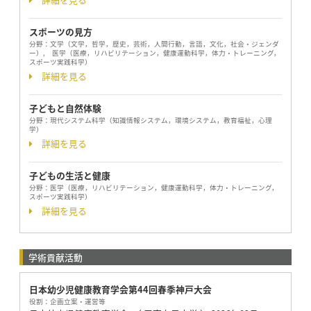
スポーツの見方
分野：
文学（文学，哲学，歴史，芸術，人間行動，言語，文化，社会・ジェンダ
ー）, 医学（医療，リハビリテーション，健康運動科学，体力・トレーニング，
スポーツ実践科学）
詳細を見る
子どもと自然体験
分野：
現代システム科学（知識情報システム，環境システム，教育福祉，心理
学）
詳細を見る
子どもの生活と健康
分野：
医学（医療，リハビリテーション，健康運動科学，体力・トレーニング，
スポーツ実践科学）
詳細を見る
学術貢献活動
日本幼少児健康教育学会第44回春季神戸大会
役割：
企画立案・運営等