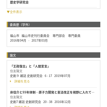
歴史学研究会
▼全件表示
委員歴（学外）
福山市 福山市史刊行委員会 専門部会 専門委員
2016年04月
2017年03月
-
論文
「王政復古」と「人間宣言」
住友陽文
史創９ 雑誌 史創研究会 6 - 17 2019年07月
詳細を見る
岸信介と55年体制―原子力開発と憲法改正を視野に入れて―
住友陽文
史創7 雑誌 史創研究会 20 - 38 2016年12月