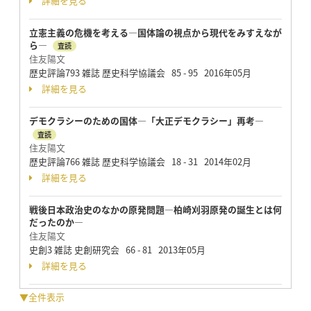
詳細を見る
立憲主義の危機を考える―国体論の視点から現代をみすえなが
ら―
査読
住友陽文
歴史評論793 雑誌 歴史科学協議会 85 - 95 2016年05月
詳細を見る
デモクラシーのための国体―「大正デモクラシー」再考―
査読
住友陽文
歴史評論766 雑誌 歴史科学協議会 18 - 31 2014年02月
詳細を見る
戦後日本政治史のなかの原発問題―柏崎刈羽原発の誕生とは何
だったのか―
住友陽文
史創3 雑誌 史創研究会 66 - 81 2013年05月
詳細を見る
▼全件表示