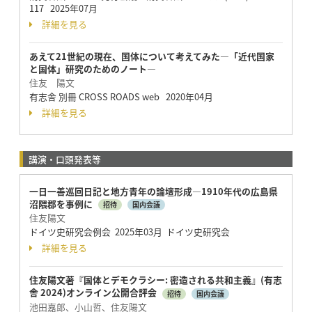
117 2025年07月
詳細を見る
あえて21世紀の現在、国体について考えてみた―「近代国家
と国体」研究のためのノート―
住友 陽文
有志舎 別冊 CROSS ROADS web 2020年04月
詳細を見る
講演・口頭発表等
一日一善巡回日記と地方青年の論壇形成―1910年代の広島県
沼隈郡を事例に
招待
国内会議
住友陽文
ドイツ史研究会例会 2025年03月 ドイツ史研究会
詳細を見る
住友陽文著『国体とデモクラシー: 密造される共和主義』(有志
舎 2024)オンライン公開合評会
招待
国内会議
池田嘉郎、小山哲、住友陽文