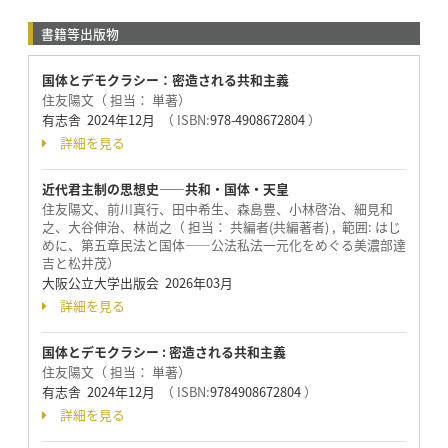
書籍等出版物
国体とデモクラシー：密造される共和主義
住友陽文（ 担当： 単著）
有志舎 2024年12月
（ ISBN:
978-4908672804
）
詳細を見る
近代君主制の思想史――共和・国体・天皇
住友陽文、前川真行、田中希生、森島豊、小林啓治、細見和
之、大谷伸治、林尚之（ 担当： 共編者(共編著者) , 範囲: はじ
めに、第五章民法と国体――公法私法一元化をめぐる美濃部達
吉と松井茂）
大阪公立大学出版会 2026年03月
詳細を見る
国体とデモクラシー : 密造される共和主義
住友陽文（ 担当： 単著）
有志舎 2024年12月
（ ISBN:
9784908672804
）
詳細を見る