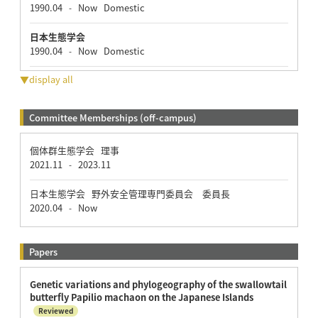
1990.04
Now
Domestic
-
日本生態学会
1990.04
Now
Domestic
-
▼display all
Committee Memberships (off-campus)
個体群生態学会 理事
2021.11
2023.11
-
日本生態学会 野外安全管理専門委員会 委員長
2020.04
Now
-
Papers
Genetic variations and phylogeography of the swallowtail
butterfly Papilio machaon on the Japanese Islands
Reviewed