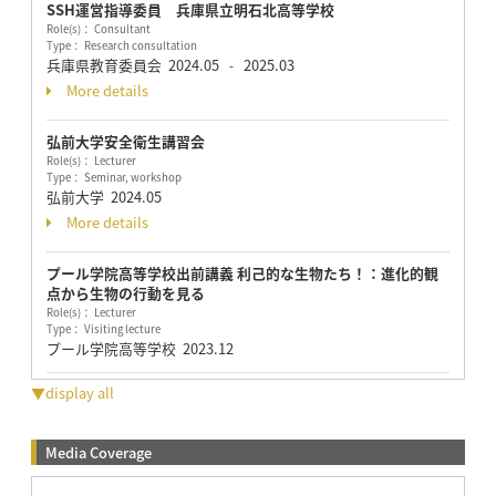
SSH運営指導委員 兵庫県立明石北高等学校
Role(s)： Consultant
Type： Research consultation
兵庫県教育委員会
2024.05
2025.03
-
More details
弘前大学安全衛生講習会
Role(s)： Lecturer
Type： Seminar, workshop
弘前大学
2024.05
More details
プール学院高等学校出前講義 利己的な生物たち！：進化的観
点から生物の行動を見る
Role(s)： Lecturer
Type： Visiting lecture
プール学院高等学校
2023.12
▼display all
Media Coverage