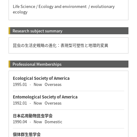
Life Science / Ecology and environment / evolutionary
ecology
Research subject summary
昆虫の生活史戦略の進化：表現型可塑性と地理的変異
Professional Memberships
Ecological Society of America
1995.01
Now
Overseas
-
Entomological Society of America
1992.01
Now
Overseas
-
日本応用動物昆虫学会
1990.04
Now
Domestic
-
個体群生態学会