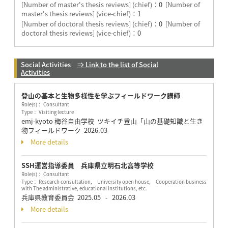
[Number of master's thesis reviews] (chief)：
0
[Number of
master's thesis reviews] (vice-chief)：
1
[Number of doctoral thesis reviews] (chief)：
0
[Number of
doctoral thesis reviews] (vice-chief)：
0
Social Activities
⇒ Link to the list of Social
Activities
登山の基本と生物多様性を学ぶフィールドワーク講師
Role(s)： Consultant
Type： Visiting lecture
emj-kyoto 梅谷自由学校 ツキイチ登山「山の基礎知識と生き
物フィールドワーク
2026.03
More details
SSH運営指導委員 兵庫県立明石北高等学校
Role(s)： Consultant
Type： Research consultation, University open house, Cooperation business
with The administrative, educational institutions, etc.
兵庫県教育委員会
2025.05
2026.03
-
More details