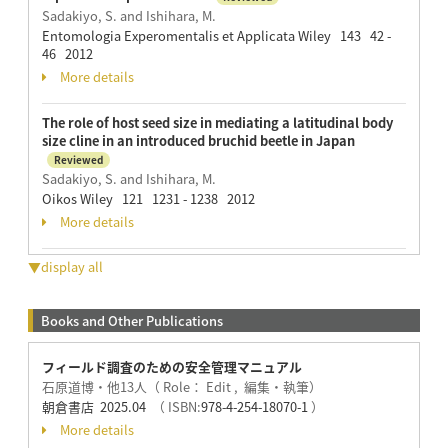
Sadakiyo, S. and Ishihara, M.
Entomologia Experomentalis et Applicata Wiley 143 42 -
46 2012
More details
The role of host seed size in mediating a latitudinal body
size cline in an introduced bruchid beetle in Japan
Reviewed
Sadakiyo, S. and Ishihara, M.
Oikos Wiley 121 1231 - 1238 2012
More details
▼display all
Books and Other Publications
フィールド調査のための安全管理マニュアル
石原道博・他13人（ Role： Edit , 編集・執筆）
朝倉書店 2025.04
（ ISBN:
978-4-254-18070-1
）
More details