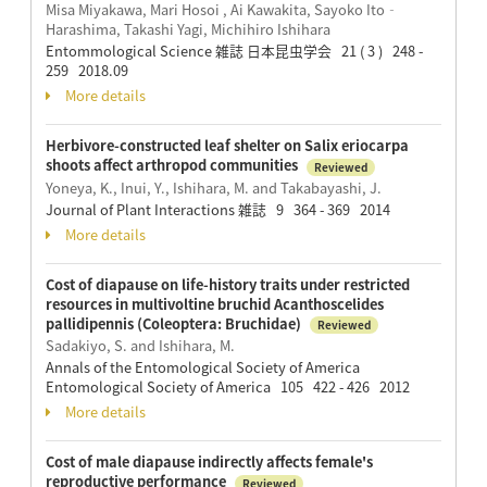
Misa Miyakawa, Mari Hosoi , Ai Kawakita, Sayoko Ito‐
Harashima, Takashi Yagi, Michihiro Ishihara
Entommological Science 雑誌 日本昆虫学会 21 ( 3 ) 248 -
259 2018.09
More details
Herbivore-constructed leaf shelter on Salix eriocarpa
shoots affect arthropod communities
Reviewed
Yoneya, K., Inui, Y., Ishihara, M. and Takabayashi, J.
Journal of Plant Interactions 雑誌 9 364 - 369 2014
More details
Cost of diapause on life-history traits under restricted
resources in multivoltine bruchid Acanthoscelides
pallidipennis (Coleoptera: Bruchidae)
Reviewed
Sadakiyo, S. and Ishihara, M.
Annals of the Entomological Society of America
Entomological Society of America 105 422 - 426 2012
More details
Cost of male diapause indirectly affects female's
reproductive performance
Reviewed