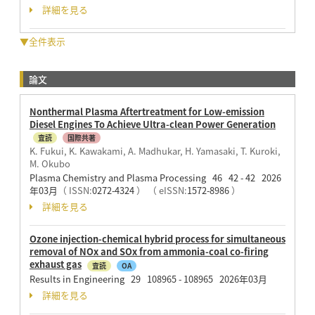
詳細を見る
▼全件表示
論文
Nonthermal Plasma Aftertreatment for Low-emission
Diesel Engines To Achieve Ultra-clean Power Generation
査読
国際共著
K. Fukui, K. Kawakami, A. Madhukar, H. Yamasaki, T. Kuroki,
M. Okubo
Plasma Chemistry and Plasma Processing 46 42 - 42 2026
年03月
（ ISSN:
0272-4324
）
（ eISSN:
1572-8986
）
詳細を見る
Ozone injection-chemical hybrid process for simultaneous
removal of NOx and SOx from ammonia-coal co-firing
exhaust gas
査読
OA
Results in Engineering 29 108965 - 108965 2026年03月
詳細を見る