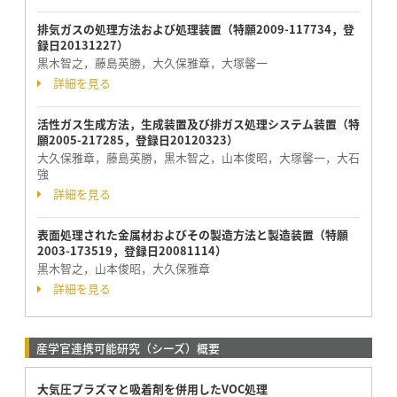
排気ガスの処理方法および処理装置（特願2009-117734，登
録日20131227）
黒木智之，藤島英勝，大久保雅章，大塚馨一
詳細を見る
活性ガス生成方法，生成装置及び排ガス処理システム装置（特
願2005-217285，登録日20120323）
大久保雅章，藤島英勝，黒木智之，山本俊昭，大塚馨一，大石
強
詳細を見る
表面処理された金属材およびその製造方法と製造装置（特願
2003-173519，登録日20081114）
黒木智之，山本俊昭，大久保雅章
詳細を見る
産学官連携可能研究（シーズ）概要
大気圧プラズマと吸着剤を併用したVOC処理