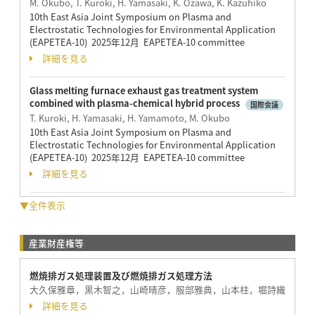
M. Okubo, T. Kuroki, H. Yamasaki, K. Ozawa, K. Kazuhiko
10th East Asia Joint Symposium on Plasma and
Electrostatic Technologies for Environmental Application
(EAPETEA-10) 2025年12月 EAPETEA-10 committee
詳細を見る
Glass melting furnace exhaust gas treatment system
combined with plasma-chemical hybrid process
国際会議
T. Kuroki, H. Yamasaki, H. Yamamoto, M. Okubo
10th East Asia Joint Symposium on Plasma and
Electrostatic Technologies for Environmental Application
(EAPETEA-10) 2025年12月 EAPETEA-10 committee
詳細を見る
▼全件表示
産業財産権等
燃焼排ガス処理装置及び燃焼排ガス処理方法
大久保雅章，黒木智之，山崎晴彦，服部雅典，山本柱，堀詩織
詳細を見る