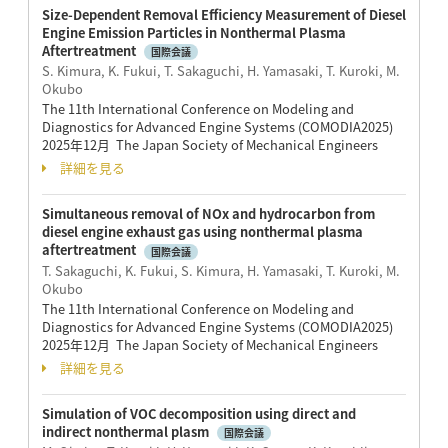
Size-Dependent Removal Efficiency Measurement of Diesel
Engine Emission Particles in Nonthermal Plasma
Aftertreatment
国際会議
S. Kimura, K. Fukui, T. Sakaguchi, H. Yamasaki, T. Kuroki, M.
Okubo
The 11th International Conference on Modeling and
Diagnostics for Advanced Engine Systems (COMODIA2025)
2025年12月 The Japan Society of Mechanical Engineers
詳細を見る
Simultaneous removal of NOx and hydrocarbon from
diesel engine exhaust gas using nonthermal plasma
aftertreatment
国際会議
T. Sakaguchi, K. Fukui, S. Kimura, H. Yamasaki, T. Kuroki, M.
Okubo
The 11th International Conference on Modeling and
Diagnostics for Advanced Engine Systems (COMODIA2025)
2025年12月 The Japan Society of Mechanical Engineers
詳細を見る
Simulation of VOC decomposition using direct and
indirect nonthermal plasm
国際会議