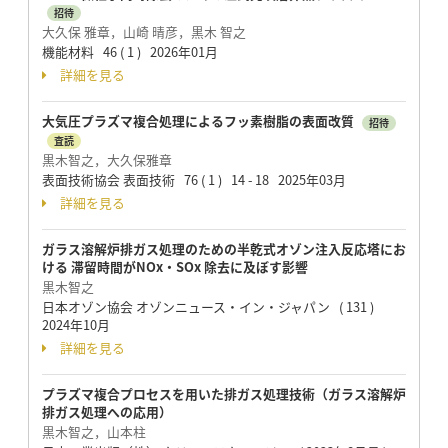
招待
大久保 雅章，山崎 晴彦，黒木 智之
機能材料 46 ( 1 ) 2026年01月
詳細を見る
大気圧プラズマ複合処理によるフッ素樹脂の表面改質
招待
査読
黒木智之，大久保雅章
表面技術協会 表面技術 76 ( 1 ) 14 - 18 2025年03月
詳細を見る
ガラス溶解炉排ガス処理のための半乾式オゾン注入反応塔にお
ける 滞留時間がNOx・SOx 除去に及ぼす影響
黒木智之
日本オゾン協会 オゾンニュース・イン・ジャパン ( 131 )
2024年10月
詳細を見る
プラズマ複合プロセスを用いた排ガス処理技術（ガラス溶解炉
排ガス処理への応用）
黒木智之，山本柱