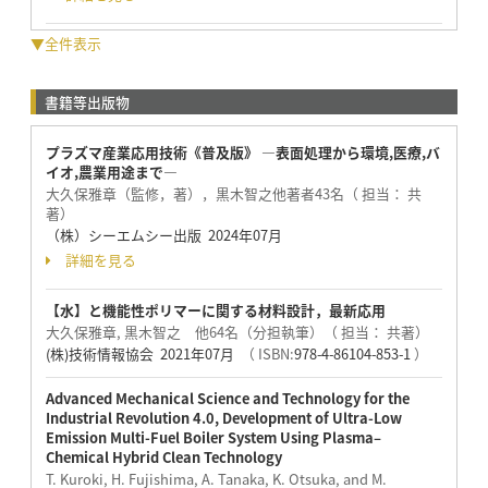
▼全件表示
書籍等出版物
プラズマ産業応用技術《普及版》 ―表面処理から環境,医療,バ
イオ,農業用途まで―
大久保雅章（監修，著），黒木智之他著者43名（ 担当： 共
著）
（株）シーエムシー出版 2024年07月
詳細を見る
【水】と機能性ポリマーに関する材料設計，最新応用
大久保雅章, 黒木智之 他64名（分担執筆）（ 担当： 共著）
(株)技術情報協会 2021年07月
（ ISBN:
978-4-86104-853-1
）
Advanced Mechanical Science and Technology for the
Industrial Revolution 4.0, Development of Ultra-Low
Emission Multi-Fuel Boiler System Using Plasma–
Chemical Hybrid Clean Technology
T. Kuroki, H. Fujishima, A. Tanaka, K. Otsuka, and M.