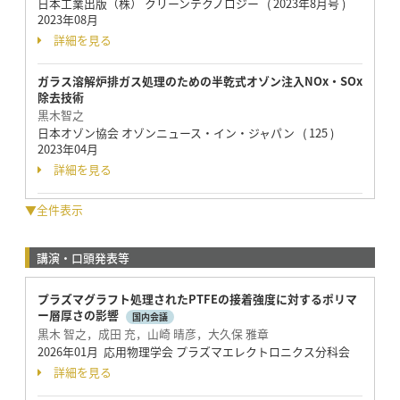
日本工業出版（株） クリーンテクノロジー ( 2023年8月号 )
2023年08月
詳細を見る
ガラス溶解炉排ガス処理のための半乾式オゾン注入NOx・SOx
除去技術
黒木智之
日本オゾン協会 オゾンニュース・イン・ジャパン ( 125 )
2023年04月
詳細を見る
▼全件表示
講演・口頭発表等
プラズマグラフト処理されたPTFEの接着強度に対するポリマ
ー層厚さの影響
国内会議
黒木 智之，成田 充，山崎 晴彦，大久保 雅章
2026年01月 応用物理学会 プラズマエレクトロニクス分科会
詳細を見る