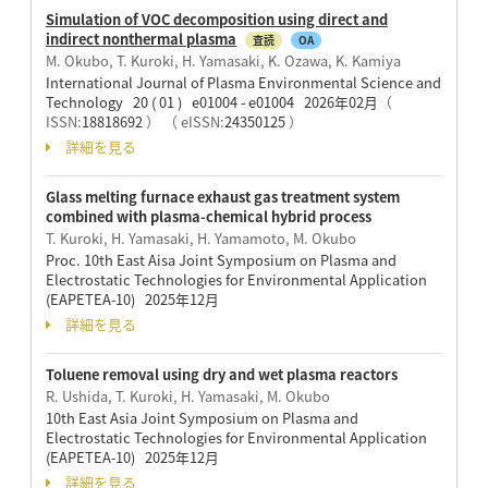
Simulation of VOC decomposition using direct and
indirect nonthermal plasma
査読
OA
M. Okubo, T. Kuroki, H. Yamasaki, K. Ozawa, K. Kamiya
International Journal of Plasma Environmental Science and
Technology 20 ( 01 ) e01004 - e01004 2026年02月
（
ISSN:
18818692
）
（ eISSN:
24350125
）
詳細を見る
Glass melting furnace exhaust gas treatment system
combined with plasma-chemical hybrid process
T. Kuroki, H. Yamasaki, H. Yamamoto, M. Okubo
Proc. 10th East Aisa Joint Symposium on Plasma and
Electrostatic Technologies for Environmental Application
(EAPETEA-10) 2025年12月
詳細を見る
Toluene removal using dry and wet plasma reactors
R. Ushida, T. Kuroki, H. Yamasaki, M. Okubo
10th East Asia Joint Symposium on Plasma and
Electrostatic Technologies for Environmental Application
(EAPETEA-10) 2025年12月
詳細を見る