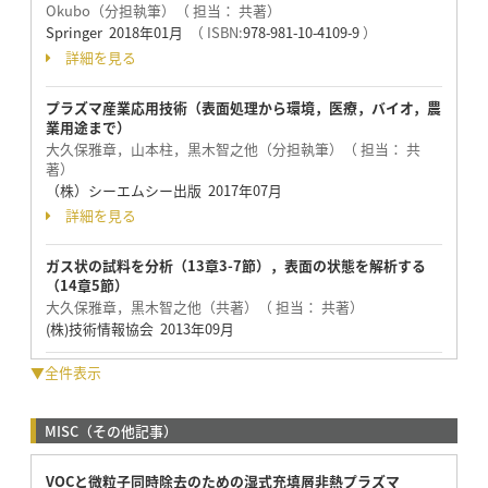
Okubo（分担執筆）（ 担当： 共著）
Springer 2018年01月
（ ISBN:
978-981-10-4109-9
）
詳細を見る
プラズマ産業応用技術（表面処理から環境，医療，バイオ，農
業用途まで）
大久保雅章，山本柱，黒木智之他（分担執筆）（ 担当： 共
著）
（株）シーエムシー出版 2017年07月
詳細を見る
ガス状の試料を分析（13章3-7節），表面の状態を解析する
（14章5節）
大久保雅章，黒木智之他（共著）（ 担当： 共著）
(株)技術情報協会 2013年09月
▼全件表示
MISC（その他記事）
VOCと微粒子同時除去のための湿式充填層非熱プラズマ