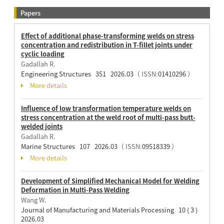
Papers
Effect of additional phase-transforming welds on stress
concentration and redistribution in T-fillet joints under
cyclic loading
Gadallah R.
Engineering Structures 351 2026.03
（ ISSN:
01410296
）
More details
Influence of low transformation temperature welds on
stress concentration at the weld root of multi-pass butt-
welded joints
Gadallah R.
Marine Structures 107 2026.03
（ ISSN:
09518339
）
More details
Development of Simplified Mechanical Model for Welding
Deformation in Multi-Pass Welding
Wang W.
Journal of Manufacturing and Materials Processing 10 ( 3 )
2026.03