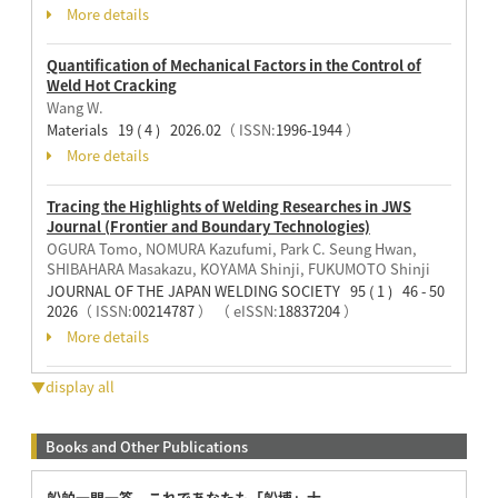
More details
Quantification of Mechanical Factors in the Control of
Weld Hot Cracking
Wang W.
Materials 19 ( 4 ) 2026.02
（ ISSN:
1996-1944
）
More details
Tracing the Highlights of Welding Researches in JWS
Journal (Frontier and Boundary Technologies)
OGURA Tomo, NOMURA Kazufumi, Park C. Seung Hwan,
SHIBAHARA Masakazu, KOYAMA Shinji, FUKUMOTO Shinji
JOURNAL OF THE JAPAN WELDING SOCIETY 95 ( 1 ) 46 - 50
2026
（ ISSN:
00214787
）
（ eISSN:
18837204
）
More details
▼display all
Books and Other Publications
船舶一問一答 これであなたも「船博」士