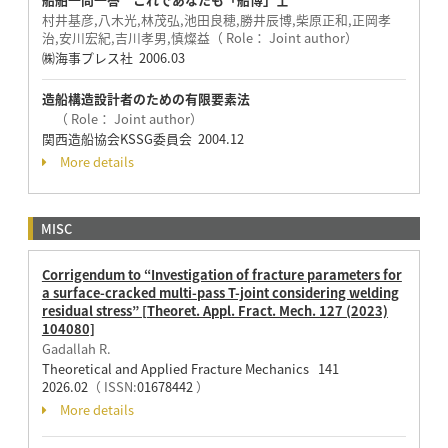
村井基彦,八木光,林茂弘,池田良穂,勝井辰博,柴原正和,正岡孝
治,安川宏紀,吉川孝男,慎燦益（ Role： Joint author）
㈱海事プレス社 2006.03
造船構造設計者のための有限要素法
（ Role： Joint author）
関西造船協会KSSG委員会 2004.12
More details
MISC
Corrigendum to “Investigation of fracture parameters for
a surface-cracked multi-pass T-joint considering welding
residual stress” [Theoret. Appl. Fract. Mech. 127 (2023)
104080]
Gadallah R.
Theoretical and Applied Fracture Mechanics 141
2026.02
（ ISSN:
01678442
）
More details