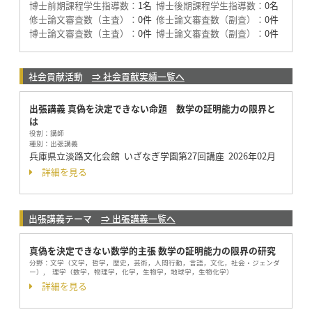
博士前期課程学生指導数：
1名
博士後期課程学生指導数：
0名
修士論文審査数（主査）：
0件
修士論文審査数（副査）：
0件
博士論文審査数（主査）：
0件
博士論文審査数（副査）：
0件
社会貢献活動
⇒ 社会貢献実績一覧へ
出張講義 真偽を決定できない命題 数学の証明能力の限界と
は
役割：
講師
種別：
出張講義
兵庫県立淡路文化会館 いざなぎ学園第27回講座
2026年02月
詳細を見る
出張講義テーマ
⇒ 出張講義一覧へ
真偽を決定できない数学的主張 数学の証明能力の限界の研究
分野：
文学（文学，哲学，歴史，芸術，人間行動，言語，文化，社会・ジェンダ
ー）, 理学（数学，物理学，化学，生物学，地球学，生物化学）
詳細を見る