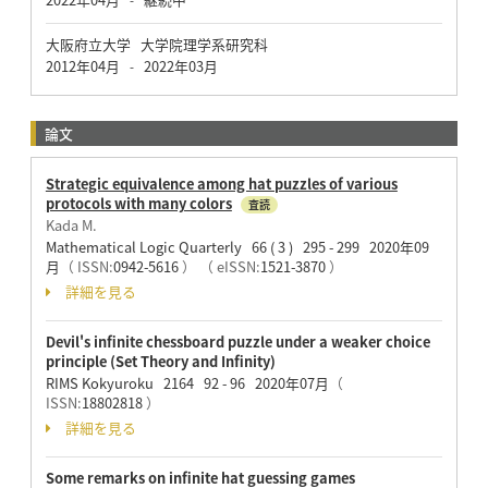
大阪府立大学 大学院理学系研究科
2012年04月
2022年03月
-
論文
Strategic equivalence among hat puzzles of various
protocols with many colors
査読
Kada M.
Mathematical Logic Quarterly 66 ( 3 ) 295 - 299 2020年09
月
（ ISSN:
0942-5616
）
（ eISSN:
1521-3870
）
詳細を見る
Devil's infinite chessboard puzzle under a weaker choice
principle (Set Theory and Infinity)
RIMS Kokyuroku 2164 92 - 96 2020年07月
（
ISSN:
18802818
）
詳細を見る
Some remarks on infinite hat guessing games