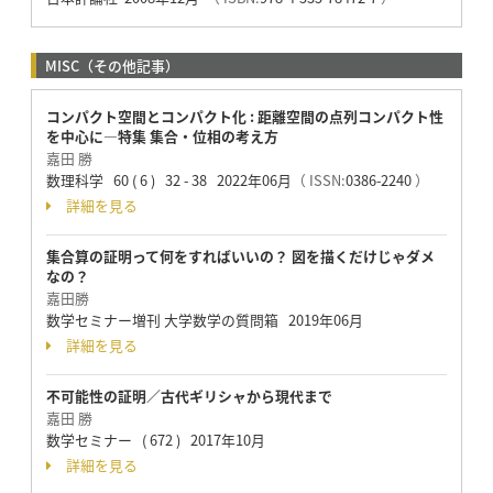
MISC（その他記事）
コンパクト空間とコンパクト化 : 距離空間の点列コンパクト性
を中心に—特集 集合・位相の考え方
嘉田 勝
数理科学 60 ( 6 ) 32 - 38 2022年06月
（ ISSN:
0386-2240
）
詳細を見る
集合算の証明って何をすればいいの？ 図を描くだけじゃダメ
なの？
嘉田勝
数学セミナー増刊 大学数学の質問箱 2019年06月
詳細を見る
不可能性の証明／古代ギリシャから現代まで
嘉田 勝
数学セミナー ( 672 ) 2017年10月
詳細を見る